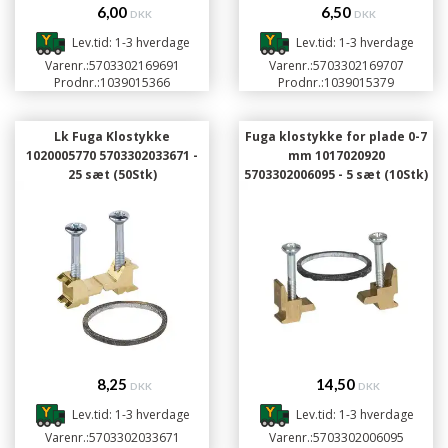
6,00
6,50
DKK
DKK
Lev.tid: 1-3 hverdage
Lev.tid: 1-3 hverdage
Varenr.:
5703302169691
Varenr.:
5703302169707
Prodnr.:
1039015366
Prodnr.:
1039015379
Lk Fuga Klostykke
Fuga klostykke for plade 0-7
1020005770 5703302033671 -
mm 1017020920
25 sæt (50Stk)
5703302006095 - 5 sæt (10Stk)
8,25
14,50
DKK
DKK
Lev.tid: 1-3 hverdage
Lev.tid: 1-3 hverdage
Varenr.:
5703302033671
Varenr.:
5703302006095