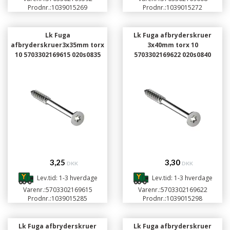
Prodnr.:
1039015269
Prodnr.:
1039015272
Lk Fuga
Lk Fuga afbryderskruer
afbryderskruer3x35mm torx
3x40mm torx 10
10 5703302169615 020s0835
5703302169622 020s0840
3,25
3,30
DKK
DKK
Lev.tid: 1-3 hverdage
Lev.tid: 1-3 hverdage
Varenr.:
5703302169615
Varenr.:
5703302169622
Prodnr.:
1039015285
Prodnr.:
1039015298
Lk Fuga afbryderskruer
Lk Fuga afbryderskruer