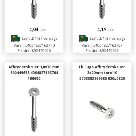
1,04
1,19
DKK
DKK
Lev.tid: 1-3 hverdage
Lev.tid: 1-3 hverdage
Varenr.:
4064827163740
Varenr.:
4064827163757
Prodnr.:
892449656
Prodnr.:
892449657
Afbryderskruer 3,0x70 mm
Lk Fuga afbryderskruer
892449658 4064827163764
3x20mm torx 10
100690
5703302169585 020s0820