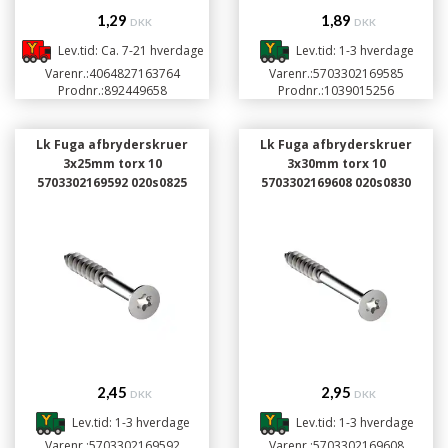
1,29
1,89
DKK
DKK
Lev.tid: Ca. 7-21 hverdage
Lev.tid: 1-3 hverdage
Varenr.:
4064827163764
Varenr.:
5703302169585
Prodnr.:
892449658
Prodnr.:
1039015256
Lk Fuga afbryderskruer
Lk Fuga afbryderskruer
3x25mm torx 10
3x30mm torx 10
5703302169592 020s0825
5703302169608 020s0830
2,45
2,95
DKK
DKK
Lev.tid: 1-3 hverdage
Lev.tid: 1-3 hverdage
Varenr.:
5703302169592
Varenr.:
5703302169608