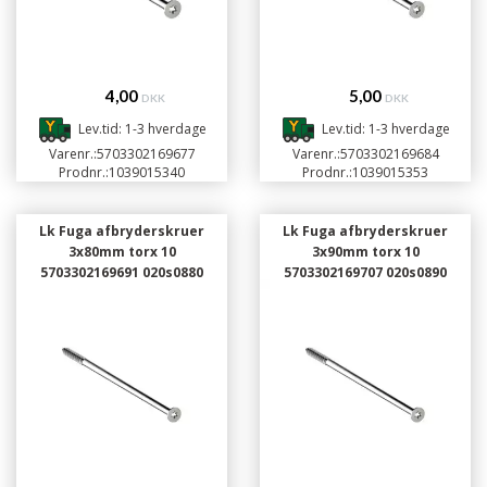
4,00
5,00
DKK
DKK
Lev.tid: 1-3 hverdage
Lev.tid: 1-3 hverdage
Varenr.:
5703302169677
Varenr.:
5703302169684
Prodnr.:
1039015340
Prodnr.:
1039015353
Lk Fuga afbryderskruer
Lk Fuga afbryderskruer
3x80mm torx 10
3x90mm torx 10
5703302169691 020s0880
5703302169707 020s0890