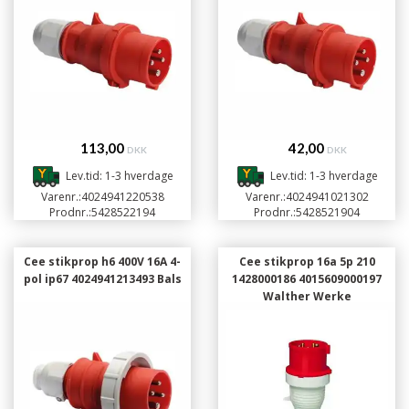
113,00
42,00
DKK
DKK
Lev.tid: 1-3 hverdage
Lev.tid: 1-3 hverdage
Varenr.:
4024941220538
Varenr.:
4024941021302
Prodnr.:
5428522194
Prodnr.:
5428521904
Cee stikprop h6 400V 16A 4-
Cee stikprop 16a 5p 210
pol ip67 4024941213493 Bals
1428000186 4015609000197
Walther Werke