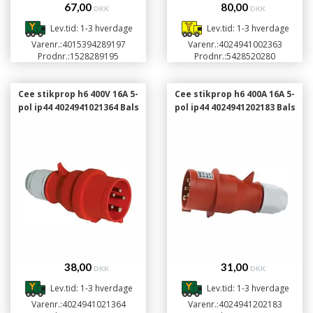
67,00
80,00
DKK
DKK
Lev.tid: 1-3 hverdage
Lev.tid: 1-3 hverdage
Varenr.:
4015394289197
Varenr.:
4024941002363
Prodnr.:
1528289195
Prodnr.:
5428520280
Cee stikprop h6 400V 16A 5-
Cee stikprop h6 400A 16A 5-
pol ip44 4024941021364 Bals
pol ip44 4024941202183 Bals
38,00
31,00
DKK
DKK
Lev.tid: 1-3 hverdage
Lev.tid: 1-3 hverdage
Varenr.:
4024941021364
Varenr.:
4024941202183