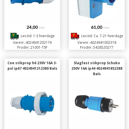
24,00
61,00
DKK
DKK
Lev.tid: 1-3 hverdage
Lev.tid: Ca. 7-21 hverdage
Varenr.:
4024941202176
Varenr.:
4024941002318
Prodnr.:
21001-TSP
Prodnr.:
5428520277
Cee stikprop h6 230V 16A 3-
Slagfast stikprop Schuko
pol ip67 4024941212380 Bals
250V 16A ip44 4024941852388
Bals