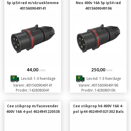
5p ip54 rød m/skrueklemme
Neo 400v 16A 5p ip54 rød
4015609049141
4015609049196
44,00
250,00
DKK
DKK
Lev.tid: 1-3 hverdage
Lev.tid: 1-3 hverdage
Varenr.:
4015609049141
Varenr.:
4015609049196
Prodnr.:
1428080041
Prodnr.:
1428080106
Cee stikprop m/fasevender
Cee stikprop h6 400V 16A 4-
400V 16A 4-pol 4024941220538
pol ip44 4024941021302 Bals