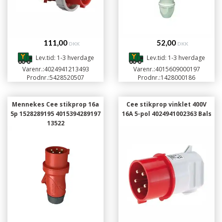
111,00
52,00
DKK
DKK
Lev.tid: 1-3 hverdage
Lev.tid: 1-3 hverdage
Varenr.:
4024941213493
Varenr.:
4015609000197
Prodnr.:
5428520507
Prodnr.:
1428000186
Mennekes Cee stikprop 16a
Cee stikprop vinklet 400V
5p 1528289195 4015394289197
16A 5-pol 4024941002363 Bals
13522