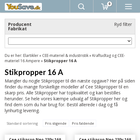
0
Producent
Ryd filter
Fabrikat
Du er her:
Elartikler
»
CEE-materiel & industristik
»
Kraftudtag og CEE-
materiel 16 Ampere
»
Stikpropper 16 A
Stikpropper 16 A
Mangler du nogle Stikpropper til din næste opgave? Her på siden
finder du mange forskellige modeller af Cee Stikpropper til en
skarp pris. Alle Stikpropper har topkvalitet og kan bestilles
herunder. Se hele vores kæmpe udvalg af Stikpropper her og
find dem som du har brug for. Bestil allerede i dag og få
lynhurtig levering.
Standard sortering
Pris stigende
Pris faldende
Cee stikprop Neo 230v 16A
Cee stikprop Neo 230v 16A