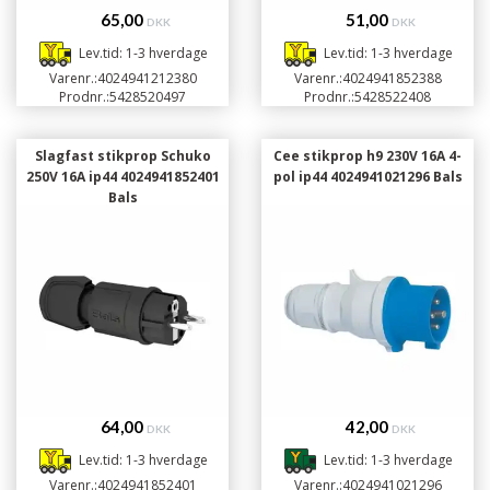
65,00
51,00
DKK
DKK
Lev.tid: 1-3 hverdage
Lev.tid: 1-3 hverdage
Varenr.:
4024941212380
Varenr.:
4024941852388
Prodnr.:
5428520497
Prodnr.:
5428522408
Slagfast stikprop Schuko
Cee stikprop h9 230V 16A 4-
250V 16A ip44 4024941852401
pol ip44 4024941021296 Bals
Bals
64,00
42,00
DKK
DKK
Lev.tid: 1-3 hverdage
Lev.tid: 1-3 hverdage
Varenr.:
4024941852401
Varenr.:
4024941021296