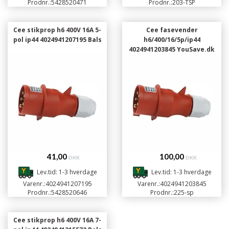
Prodnr.:
5428520471
Prodnr.:
203-TSP
Cee stikprop h6 400V 16A 5-
Cee fasevender
pol ip44 4024941207195 Bals
h6/400/16/5p/ip44
4024941203845 YouSave.dk
41,00
100,00
DKK
DKK
Lev.tid: 1-3 hverdage
Lev.tid: 1-3 hverdage
Varenr.:
4024941207195
Varenr.:
4024941203845
Prodnr.:
5428520646
Prodnr.:
225-sp
Cee stikprop h6 400V 16A 7-