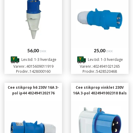
56,00
25,00
DKK
DKK
Lev.tid: 1-3 hverdage
Lev.tid: 1-3 hverdage
Varenr.:
4015609011919
Varenr.:
4024941021265
Prodnr.:
1428000160
Prodnr.:
5428520468
Cee stikprop h6 230V 16A 3-
Cee stikprop vinklet 230V
pol ip44 4024941202176
16A 3-pol 4024941002318 Bals