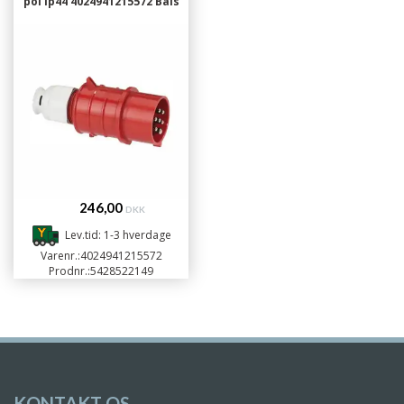
pol ip44 4024941215572 Bals
246,00
DKK
Lev.tid: 1-3 hverdage
Varenr.:
4024941215572
Prodnr.:
5428522149
KONTAKT OS