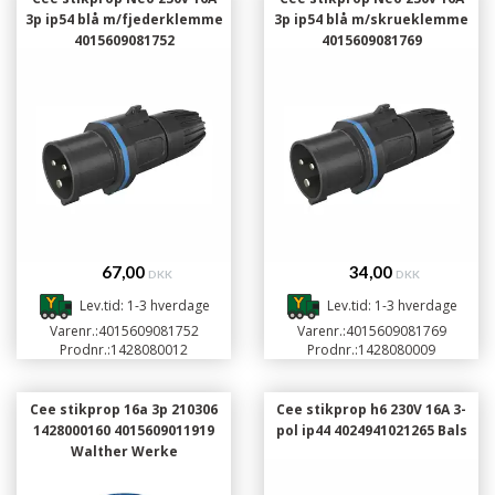
3p ip54 blå m/fjederklemme
3p ip54 blå m/skrueklemme
4015609081752
4015609081769
67,00
34,00
DKK
DKK
Lev.tid: 1-3 hverdage
Lev.tid: 1-3 hverdage
Varenr.:
4015609081752
Varenr.:
4015609081769
Prodnr.:
1428080012
Prodnr.:
1428080009
Cee stikprop 16a 3p 210306
Cee stikprop h6 230V 16A 3-
1428000160 4015609011919
pol ip44 4024941021265 Bals
Walther Werke