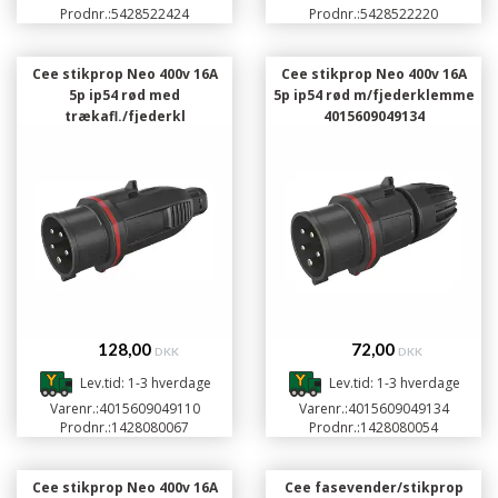
Prodnr.:
5428522424
Prodnr.:
5428522220
Cee stikprop Neo 400v 16A
Cee stikprop Neo 400v 16A
5p ip54 rød med
5p ip54 rød m/fjederklemme
trækafl./fjederkl
4015609049134
4015609049110
128,00
72,00
DKK
DKK
Lev.tid: 1-3 hverdage
Lev.tid: 1-3 hverdage
Varenr.:
4015609049110
Varenr.:
4015609049134
Prodnr.:
1428080067
Prodnr.:
1428080054
Cee stikprop Neo 400v 16A
Cee fasevender/stikprop