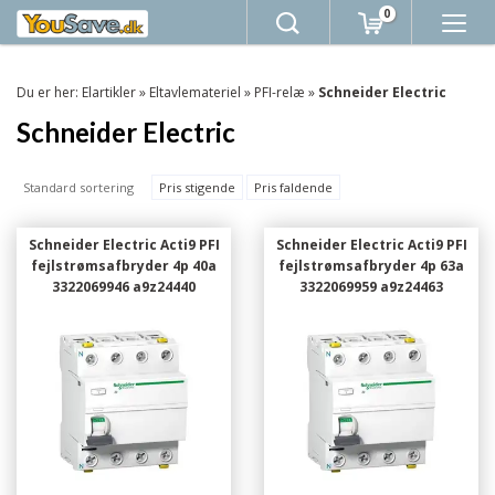
0
Du er her:
Elartikler
»
Eltavlemateriel
»
PFI-relæ
»
Schneider Electric
Schneider Electric
Standard sortering
Pris stigende
Pris faldende
Schneider Electric Acti9 PFI
Schneider Electric Acti9 PFI
fejlstrømsafbryder 4p 40a
fejlstrømsafbryder 4p 63a
3322069946 a9z24440
3322069959 a9z24463