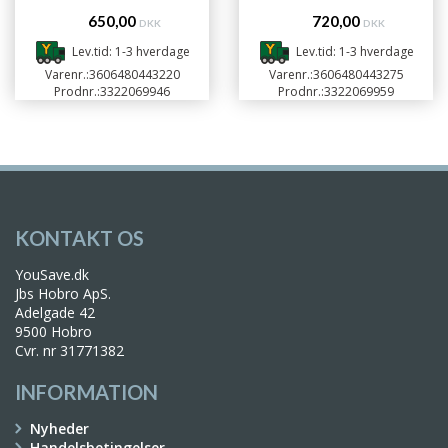
650,00
720,00
DKK
DKK
Lev.tid: 1-3 hverdage
Lev.tid: 1-3 hverdage
Varenr.:
3606480443220
Varenr.:
3606480443275
Prodnr.:
3322069946
Prodnr.:
3322069959
KONTAKT OS
YouSave.dk
Jbs Hobro ApS.
Adelgade 42
9500 Hobro
Cvr. nr 31771382
INFORMATION
Nyheder
Handelsbetingelser