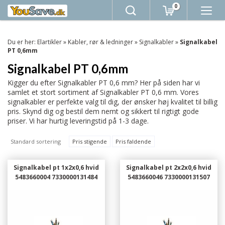
0
Du er her:
Elartikler
»
Kabler, rør & ledninger
»
Signalkabler
»
Signalkabel
PT 0,6mm
Signalkabel PT 0,6mm
Kigger du efter Signalkabler PT 0,6 mm? Her på siden har vi
samlet et stort sortiment af Signalkabler PT 0,6 mm. Vores
signalkabler er perfekte valg til dig, der ønsker høj kvalitet til billig
pris. Skynd dig og bestil dem nemt og sikkert til rigtigt gode
priser. Vi har hurtig leveringstid på 1-3 dage.
Standard sortering
Pris stigende
Pris faldende
Signalkabel pt 1x2x0,6 hvid
Signalkabel pt 2x2x0,6 hvid
5483660004 7330000131484
5483660046 7330000131507