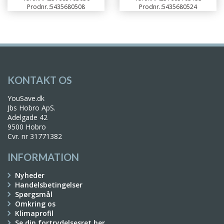
Prodnr.:
5435680508
Prodnr.:
5435680524
KONTAKT OS
YouSave.dk
Jbs Hobro ApS.
Adelgade 42
9500 Hobro
Cvr. nr 31771382
INFORMATION
Nyheder
Handelsbetingelser
Spørgsmål
Omkring os
Klimaprofil
Se din fortrydelsesret her