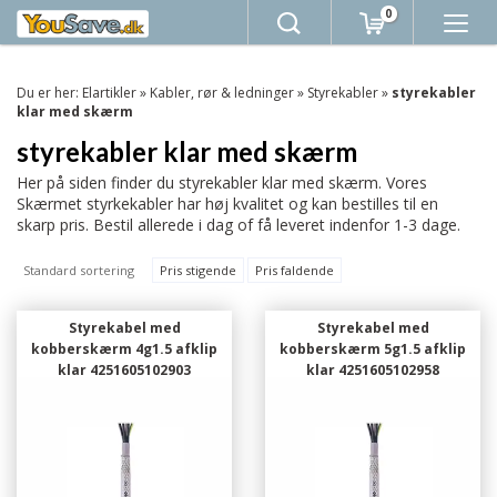
0
Du er her:
Elartikler
»
Kabler, rør & ledninger
»
Styrekabler
»
styrekabler
klar med skærm
styrekabler klar med skærm
Her på siden finder du styrekabler klar med skærm. Vores
Skærmet styrkekabler har høj kvalitet og kan bestilles til en
skarp pris. Bestil allerede i dag of få leveret indenfor 1-3 dage.
Standard sortering
Pris stigende
Pris faldende
Styrekabel med
Styrekabel med
kobberskærm 4g1.5 afklip
kobberskærm 5g1.5 afklip
klar 4251605102903
klar 4251605102958