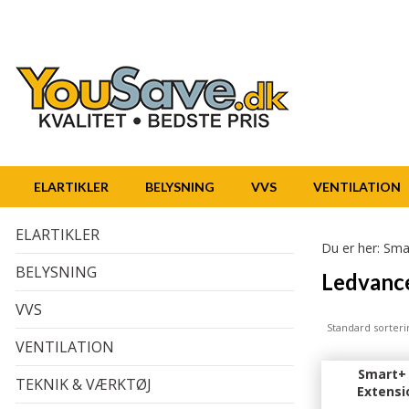
ELARTIKLER
BELYSNING
VVS
VENTILATION
ELARTIKLER
Du er her:
Sma
BELYSNING
Ledvanc
VVS
Standard sorteri
VENTILATION
Smart+ 
TEKNIK & VÆRKTØJ
Extensi