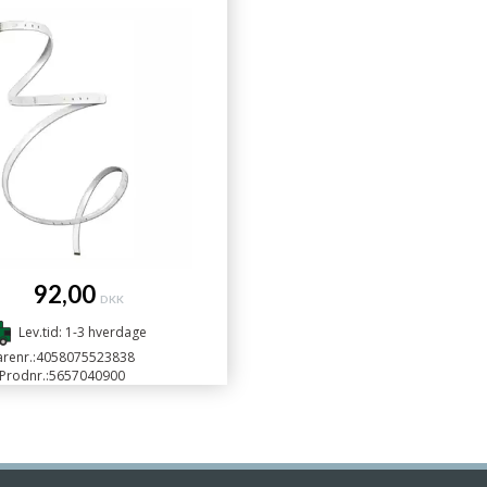
92,00
DKK
Lev.tid: 1-3 hverdage
renr.:
4058075523838
Prodnr.:
5657040900