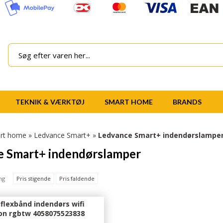
TEKNIK & VÆRKTØJ
SMART HOME
BRANDS
rt home
»
Ledvance Smart+
»
Ledvance Smart+ indendørslampe
e Smart+ indendørslamper
ng
Pris stigende
Pris faldende
flexbånd indendørs wifi
on rgbtw 4058075523838