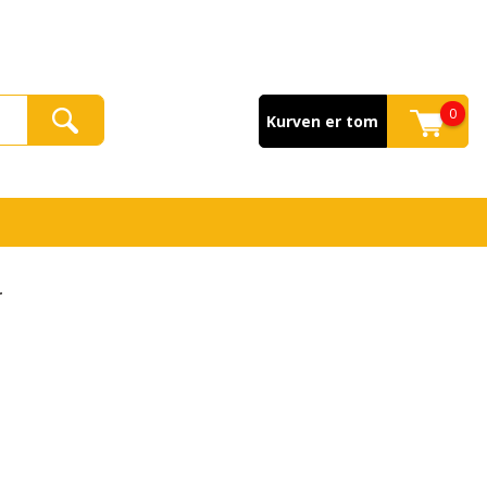
0
Kurven er tom
r