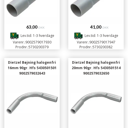
63,00
41,00
DKK
DKK
Lev.tid: 1-3 hverdage
Lev.tid: 1-3 hverdage
Varenr.:
9002579017930
Varenr.:
9002579017947
Prodnr.:
5730200379
Prodnr.:
5730200382
Dietzel Bøjning halogenfri
Dietzel Bøjning halogenfri
16mm 90gr. Hfs 5430501501
20mm 90gr. Hfs 5430501514
9002579032643
9002579032650