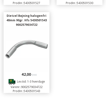
Prodnr.:
5430501527
Prodnr.:
5430501530
Dietzel Bøjning halogenfri
40mm 90gr. Hfs 5430501543
9002579034722
42,00
DKK
Lev.tid: 1-3 hverdage
Varenr.:
9002579034722
Prodnr.:
5430501543