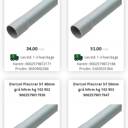
34,00
51,00
DKK
DKK
Lev.tid: 1-3 hverdage
Lev.tid: 1-3 hverdage
Varenr.:
9002579872171
Varenr.:
9002579872188
Prodnr.:
9030992286
Prodnr.:
5430501064
Dietzel Plastrør hf 40mm
Dietzel Plastrør hf 50mm
grå hfirm hg 102 952
grå hfirm hg 102 953
9002579017930
9002579017947