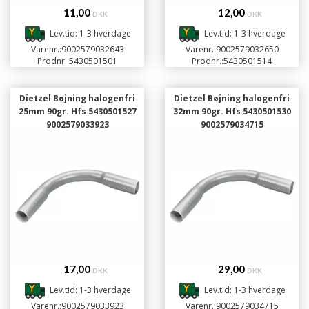
11,00
12,00
DKK
DKK
Lev.tid: 1-3 hverdage
Lev.tid: 1-3 hverdage
Varenr.:
9002579032643
Varenr.:
9002579032650
Prodnr.:
5430501501
Prodnr.:
5430501514
Dietzel Bøjning halogenfri
Dietzel Bøjning halogenfri
25mm 90gr. Hfs 5430501527
32mm 90gr. Hfs 5430501530
9002579033923
9002579034715
17,00
29,00
DKK
DKK
Lev.tid: 1-3 hverdage
Lev.tid: 1-3 hverdage
Varenr.:
9002579033923
Varenr.:
9002579034715