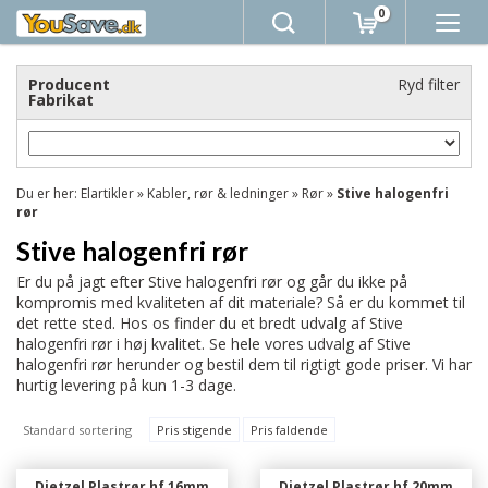
0
Producent
Ryd filter
Fabrikat
Du er her:
Elartikler
»
Kabler, rør & ledninger
»
Rør
»
Stive halogenfri
rør
Stive halogenfri rør
Er du på jagt efter Stive halogenfri rør og går du ikke på
kompromis med kvaliteten af dit materiale? Så er du kommet til
det rette sted. Hos os finder du et bredt udvalg af Stive
halogenfri rør i høj kvalitet. Se hele vores udvalg af Stive
halogenfri rør herunder og bestil dem til rigtigt gode priser. Vi har
hurtig levering på kun 1-3 dage.
Standard sortering
Pris stigende
Pris faldende
Dietzel Plastrør hf 16mm
Dietzel Plastrør hf 20mm