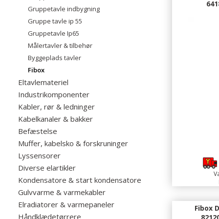
641
Gruppetavle indbygning
Gruppe tavle ip 55
Gruppetavle Ip65
Målertavler & tilbehør
Byggeplads tavler
Fibox
Eltavlemateriel
Industrikomponenter
Kabler, rør & ledninger
Kabelkanaler & bakker
Befæstelse
Muffer, kabelsko & forskruninger
1
Lyssensorer
Diverse elartikler
Va
Kondensatore & start kondensatore
Gulvvarme & varmekabler
Elradiatorer & varmepaneler
Fibox 
Håndklædetørrere
8212