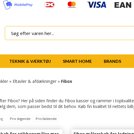
TEKNIK & VÆRKTØJ
SMART HOME
BRANDS
ikler
»
Eltavler & afdækninger
»
Fibox
fter Fibox? Her på siden finder du Fibox kasser og rammer i topkvalitet.
g dem, som passer bedst til dit behov. Køb fin kvalitet til nettets billi
ng
Pris stigende
Pris faldende
skab for stikbensmåler msr-
Fibox målerskab for lednin