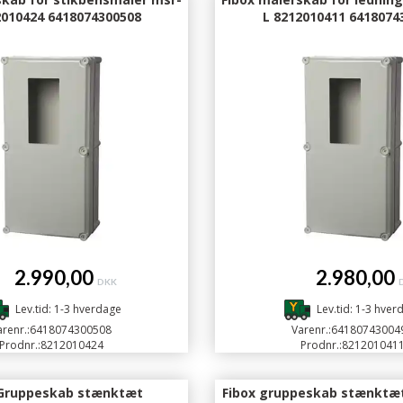
2010424 6418074300508
L 8212010411 6418074
.990,00
2.980,00
DKK
Lev.tid: 1-3 hverdage
Lev.tid: 1-3 hver
renr.:
6418074300508
Varenr.:
64180743004
Prodnr.:
8212010424
Prodnr.:
821201041
 Gruppeskab stænktæt
Fibox gruppeskab stænktæt