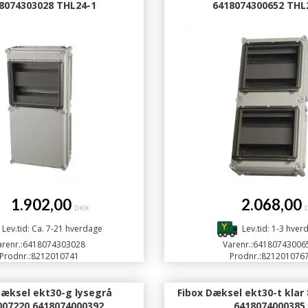
8074303028 THL24-1
6418074300652 THL
.902,00
2.068,00
DKK
Lev.tid: Ca. 7-21 hverdage
Lev.tid: 1-3 hver
renr.:
6418074303028
Varenr.:
64180743006
Prodnr.:
8212010741
Prodnr.:
821201076
Dæksel ekt30-g lysegrå
Fibox Dæksel ekt30-t klar
007220 6418074000392
6418074000385