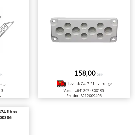
158,00
KK
DKK
dage
Lev.tid: Ca. 7-21 hverdage
13
Varenr.:
6418074300195
8
Prodnr.:
8212009406
74 fibox
00386