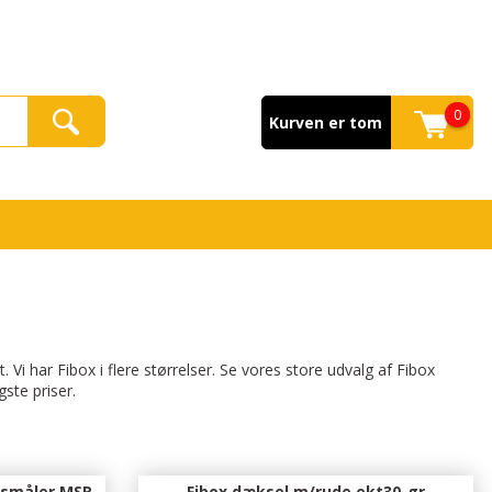
0
Kurven er tom
 Vi har Fibox i flere størrelser. Se vores store udvalg af Fibox
gste priser.
gsmåler MSR-
Fibox dæksel m/rude ekt30-gr