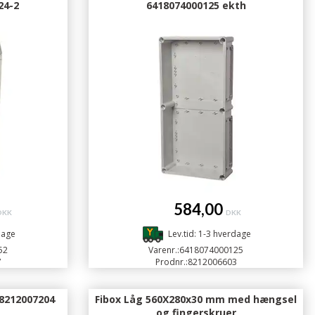
24-2
6418074000125 ekth
584,00
DKK
DKK
dage
Lev.tid: 1-3 hverdage
52
Varenr.:
6418074000125
7
Prodnr.:
8212006603
 8212007204
Fibox Låg 560X280x30 mm med hængsel
og fingerskruer