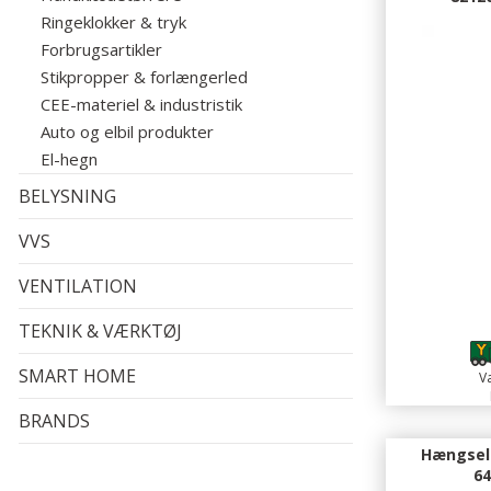
Ringeklokker & tryk
Forbrugsartikler
Stikpropper & forlængerled
CEE-materiel & industristik
Auto og elbil produkter
El-hegn
BELYSNING
VVS
VENTILATION
TEKNIK & VÆRKTØJ
SMART HOME
Va
BRANDS
Hængsell
64