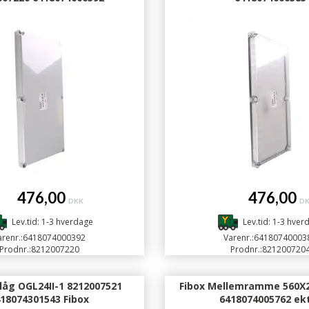
476,00
476,00
DKK
D
Lev.tid: 1-3 hverdage
Lev.tid: 1-3 hver
renr.:
6418074000392
Varenr.:
64180740003
Prodnr.:
8212007220
Prodnr.:
821200720
åg OGL24II-1 8212007521
Fibox Mellemramme 560X
18074301543 Fibox
6418074005762 ek