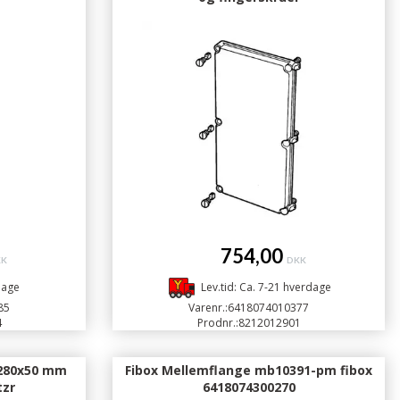
754,00
KK
DKK
dage
Lev.tid: Ca. 7-21 hverdage
85
Varenr.:
6418074010377
4
Prodnr.:
8212012901
280x50 mm
Fibox Mellemflange mb10391-pm fibox
tzr
6418074300270