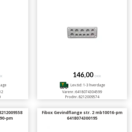
146,00
KK
DKK
dage
Lev.tid: 1-3 hverdage
12
Varenr.:
6418074304599
0
Prodnr.:
8212009574
 8212009558
Fibox Gevindflange str. 2 mb10016-pm
890-pm
6418074300195