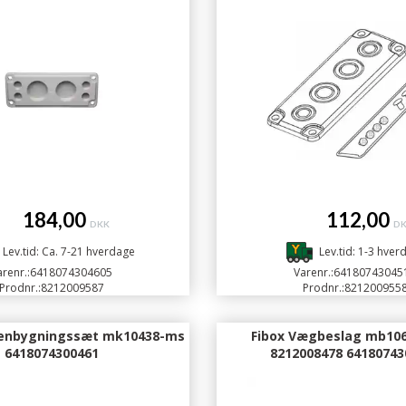
184,00
112,00
DKK
D
Lev.tid: Ca. 7-21 hverdage
Lev.tid: 1-3 hver
renr.:
6418074304605
Varenr.:
64180743045
Prodnr.:
8212009587
Prodnr.:
821200955
enbygningssæt mk10438-ms
Fibox Vægbeslag mb106
6418074300461
8212008478 64180743