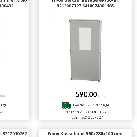
300492
8212007327 6418074301185
590,00
DKK
DKK
dage
Lev.tid: 1-3 hverdage
92
Varenr.:
6418074301185
1
Prodnr.:
8212007327
 8212010767
Fibox Kassebund 560x280x100 mm