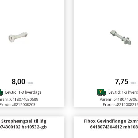
8,00
7,75
DKK
DKK
Lev.tid: 1-3 hverdage
Lev.tid: 1-3 hver
renr.:
6418074030689
Varenr.:
64180740306
Prodnr.:
8212008203
Prodnr.:
821200821
 Strophængsel til låg
Fibox Gevindflange 2xm
074300102 hs10532-gb
6418074304612 mb10