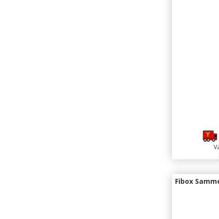
Va
Fibox Samm