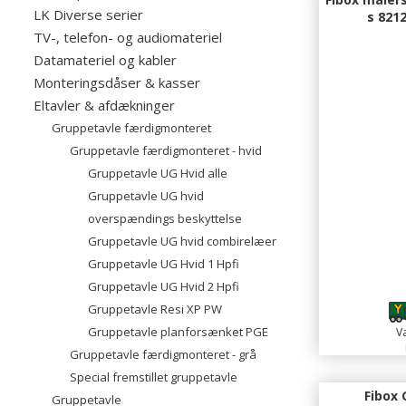
LK Diverse serier
s 821
TV-, telefon- og audiomateriel
Datamateriel og kabler
Monteringsdåser & kasser
Eltavler & afdækninger
Gruppetavle færdigmonteret
Gruppetavle færdigmonteret - hvid
Gruppetavle UG Hvid alle
Gruppetavle UG hvid
overspændings beskyttelse
Gruppetavle UG hvid combirelæer
Gruppetavle UG Hvid 1 Hpfi
2
Gruppetavle UG Hvid 2 Hpfi
Gruppetavle Resi XP PW
Gruppetavle planforsænket PGE
Va
Gruppetavle færdigmonteret - grå
Special fremstillet gruppetavle
Fibox
Gruppetavle