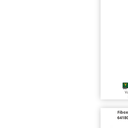
Va
Fibox
6418