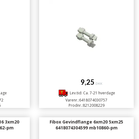
9,25
DKK
dage
Lev.tid: Ca. 7-21 hverdage
72
Varenr.:
6418074030757
6
Prodnr.:
8212008229
16 3xm20
Fibox Gevindflange 6xm20 5xm25
862-pm
6418074304599 mb10860-pm