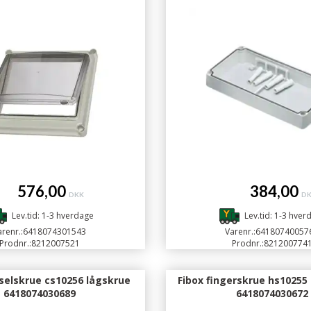
576,00
384,00
DKK
D
Lev.tid: 1-3 hverdage
Lev.tid: 1-3 hver
renr.:
6418074301543
Varenr.:
64180740057
Prodnr.:
8212007521
Prodnr.:
821200774
selskrue cs10256 lågskrue
Fibox fingerskrue hs10255
6418074030689
6418074030672