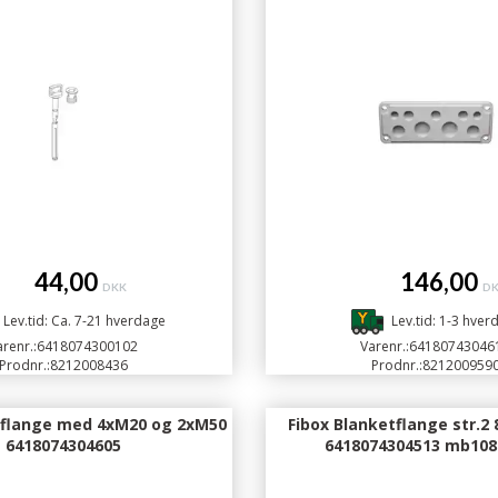
44,00
146,00
DKK
D
Lev.tid: Ca. 7-21 hverdage
Lev.tid: 1-3 hver
renr.:
6418074300102
Varenr.:
64180743046
Prodnr.:
8212008436
Prodnr.:
821200959
dflange med 4xM20 og 2xM50
Fibox Blanketflange str.2
6418074304605
6418074304513 mb10