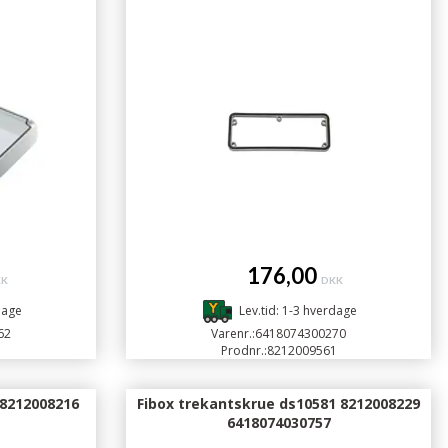
176,00
KK
DKK
dage
Lev.tid: 1-3 hverdage
62
Varenr.:
6418074300270
1
Prodnr.:
8212009561
 8212008216
Fibox trekantskrue ds10581 8212008229
6418074030757