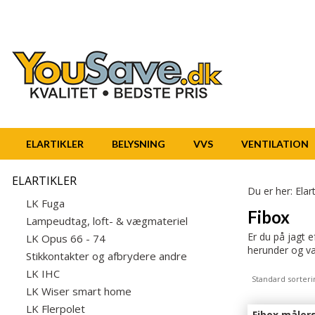
ELARTIKLER
BELYSNING
VVS
VENTILATION
ELARTIKLER
Du er her:
Elart
LK Fuga
Fibox
Lampeudtag, loft- & vægmateriel
Er du på jagt e
LK Opus 66 - 74
herunder og væl
Stikkontakter og afbrydere andre
LK IHC
Standard sorteri
LK Wiser smart home
LK Flerpolet
Fibox måler