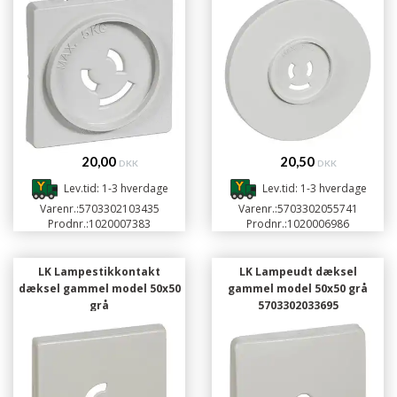
20,00
20,50
DKK
DKK
Lev.tid: 1-3 hverdage
Lev.tid: 1-3 hverdage
Varenr.:
5703302103435
Varenr.:
5703302055741
Prodnr.:
1020007383
Prodnr.:
1020006986
LK Lampestikkontakt
LK Lampeudt dæksel
dæksel gammel model 50x50
gammel model 50x50 grå
grå
5703302033695