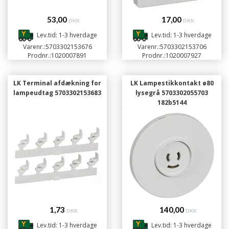
53,00
17,00
DKK
DKK
Lev.tid: 1-3 hverdage
Lev.tid: 1-3 hverdage
Varenr.:
5703302153676
Varenr.:
5703302153706
Prodnr.:
1020007891
Prodnr.:
1020007927
LK Terminal afdækning for
LK Lampestikkontakt ø80
lampeudtag 5703302153683
lysegrå 5703302055703
182b5144
1,73
140,00
DKK
DKK
Lev.tid: 1-3 hverdage
Lev.tid: 1-3 hverdage