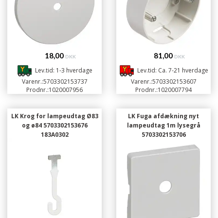
18,00
81,00
DKK
DKK
Lev.tid: 1-3 hverdage
Lev.tid: Ca. 7-21 hverdage
Varenr.:
5703302153737
Varenr.:
5703302153607
Prodnr.:
1020007956
Prodnr.:
1020007794
LK Krog for lampeudtag Ø83
LK Fuga afdækning nyt
og ø84 5703302153676
lampeudtag 1m lysegrå
183A0302
5703302153706