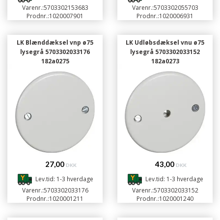
Varenr.:
5703302153683
Varenr.:
5703302055703
Prodnr.:
1020007901
Prodnr.:
1020006931
LK Blænddæksel vnp ø75
LK Udløbsdæksel vnu ø75
lysegrå 5703302033176
lysegrå 5703302033152
182a0275
182a0273
27,00
43,00
DKK
DKK
Lev.tid: 1-3 hverdage
Lev.tid: 1-3 hverdage
Varenr.:
5703302033176
Varenr.:
5703302033152
Prodnr.:
1020001211
Prodnr.:
1020001240