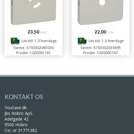
23,50
22,00
DKK
DKK
Lev.tid: 1-3 hverdage
Lev.tid: 1-3 hverdage
Varenr.:
5703302065030
Varenr.:
5703302033695
Prodnr.:
1020001761
Prodnr.:
1020005767
KONTAKT OS
YouSave.dk
Jbs Hobro ApS.
Adelgade 42
9500 Hobro
Cvr. nr 31771382