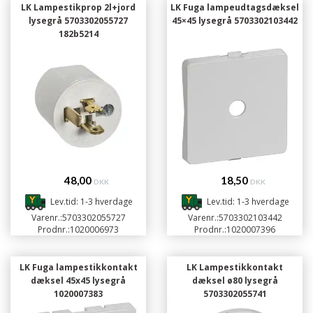
LK Lampestikprop 2l+jord
LK Fuga lampeudtagsdæksel
lysegrå 5703302055727
45×45 lysegrå 5703302103442
182b5214
48,00
18,50
DKK
DKK
Lev.tid: 1-3 hverdage
Lev.tid: 1-3 hverdage
Varenr.:
5703302055727
Varenr.:
5703302103442
Prodnr.:
1020006973
Prodnr.:
1020007396
LK Fuga lampestikkontakt
LK Lampestikkontakt
dæksel 45x45 lysegrå
dæksel ø80 lysegrå
1020007383
5703302055741