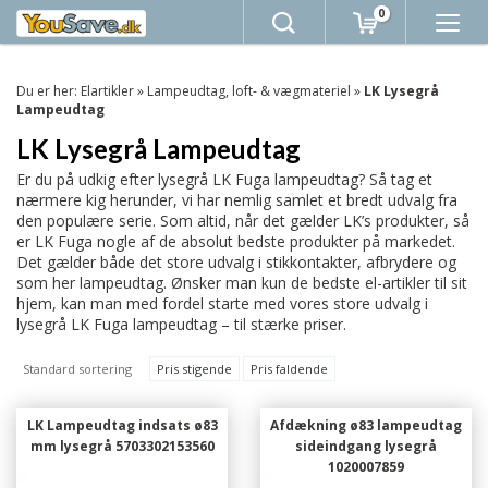
0
Du er her:
Elartikler
»
Lampeudtag, loft- & vægmateriel
»
LK Lysegrå
Lampeudtag
LK Lysegrå Lampeudtag
Er du på udkig efter lysegrå LK Fuga lampeudtag? Så tag et
nærmere kig herunder, vi har nemlig samlet et bredt udvalg fra
den populære serie. Som altid, når det gælder LK’s produkter, så
er LK Fuga nogle af de absolut bedste produkter på markedet.
Det gælder både det store udvalg i stikkontakter, afbrydere og
som her lampeudtag. Ønsker man kun de bedste el-artikler til sit
hjem, kan man med fordel starte med vores store udvalg i
lysegrå LK Fuga lampeudtag – til stærke priser.
Standard sortering
Pris stigende
Pris faldende
LK Lampeudtag indsats ø83
Afdækning ø83 lampeudtag
mm lysegrå 5703302153560
sideindgang lysegrå
1020007859