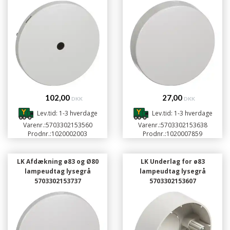
102,00
27,00
DKK
DKK
Lev.tid: 1-3 hverdage
Lev.tid: 1-3 hverdage
Varenr.:
5703302153560
Varenr.:
5703302153638
Prodnr.:
1020002003
Prodnr.:
1020007859
LK Afdækning ø83 og Ø80
LK Underlag for ø83
lampeudtag lysegrå
lampeudtag lysegrå
5703302153737
5703302153607