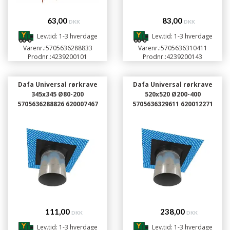
63,00
83,00
DKK
DKK
Lev.tid: 1-3 hverdage
Lev.tid: 1-3 hverdage
Varenr.:
5705636288833
Varenr.:
5705636310411
Prodnr.:
4239200101
Prodnr.:
4239200143
Dafa Universal rørkrave
Dafa Universal rørkrave
345x345 Ø80-200
520x520 Ø200-400
5705636288826 620007467
5705636329611 620012271
111,00
238,00
DKK
DKK
Lev.tid: 1-3 hverdage
Lev.tid: 1-3 hverdage