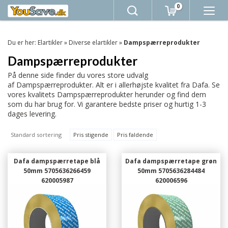
0
Du er her:
Elartikler
»
Diverse elartikler
»
Dampspærreprodukter
Dampspærreprodukter
På denne side finder du vores store udvalg
af Dampspærreprodukter. Alt er i allerhøjste kvalitet fra Dafa. Se
vores kvalitets Dampspærreprodukter herunder og find dem
som du har brug for. Vi garantere bedste priser og hurtig 1-3
dages levering.
Standard sortering
Pris stigende
Pris faldende
Dafa dampspærretape blå
Dafa dampspærretape grøn
50mm 5705636266459
50mm 5705636284484
620005987
620006596