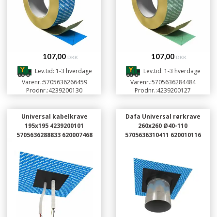
107,00
107,00
DKK
DKK
Lev.tid: 1-3 hverdage
Lev.tid: 1-3 hverdage
Varenr.:
5705636266459
Varenr.:
5705636284484
Prodnr.:
4239200130
Prodnr.:
4239200127
Universal kabelkrave
Dafa Universal rørkrave
195x195 4239200101
260x260 Ø40-110
5705636288833 620007468
5705636310411 620010116