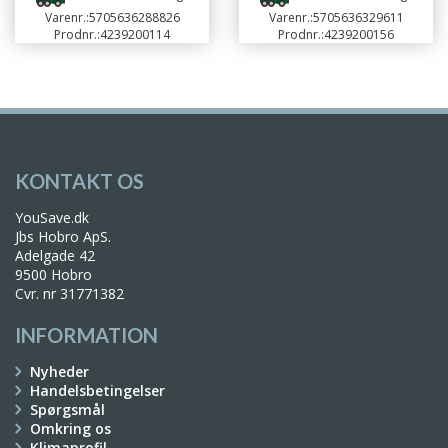
Varenr.:
5705636288826
Varenr.:
5705636329611
Prodnr.:
4239200114
Prodnr.:
4239200156
KONTAKT OS
YouSave.dk
Jbs Hobro ApS.
Adelgade 42
9500 Hobro
Cvr. nr 31771382
INFORMATION
Nyheder
Handelsbetingelser
Spørgsmål
Omkring os
Klimaprofil