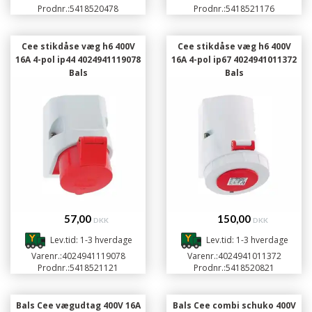
Prodnr.:
5418520478
Prodnr.:
5418521176
Cee stikdåse væg h6 400V
Cee stikdåse væg h6 400V
16A 4-pol ip44 4024941119078
16A 4-pol ip67 4024941011372
Bals
Bals
57,00
150,00
DKK
DKK
Lev.tid: 1-3 hverdage
Lev.tid: 1-3 hverdage
Varenr.:
4024941119078
Varenr.:
4024941011372
Prodnr.:
5418521121
Prodnr.:
5418520821
Bals Cee vægudtag 400V 16A
Bals Cee combi schuko 400V