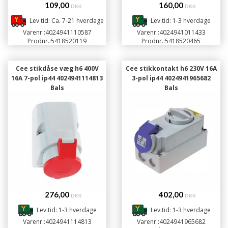
109,00
160,00
DKK
DKK
Lev.tid: Ca. 7-21 hverdage
Lev.tid: 1-3 hverdage
Varenr.:
4024941110587
Varenr.:
4024941011433
Prodnr.:
5418520119
Prodnr.:
5418520465
Cee stikdåse væg h6 400V
Cee stikkontakt h6 230V 16A
16A 7-pol ip44 4024941114813
3-pol ip44 4024941965682
Bals
Bals
276,00
402,00
DKK
DKK
Lev.tid: 1-3 hverdage
Lev.tid: 1-3 hverdage
Varenr.:
4024941114813
Varenr.:
4024941965682