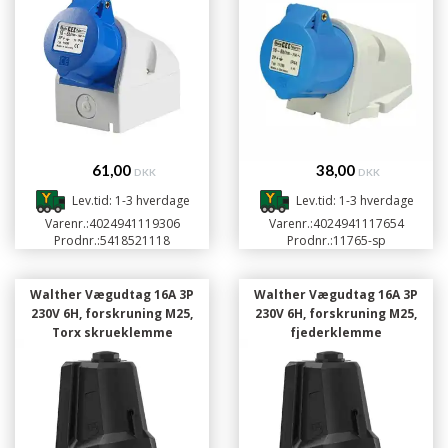
61,00
38,00
DKK
DKK
Lev.tid: 1-3 hverdage
Lev.tid: 1-3 hverdage
Varenr.:
4024941119306
Varenr.:
4024941117654
Prodnr.:
5418521118
Prodnr.:
11765-sp
Walther Vægudtag 16A 3P
Walther Vægudtag 16A 3P
230V 6H, forskruning M25,
230V 6H, forskruning M25,
Torx skrueklemme
fjederklemme