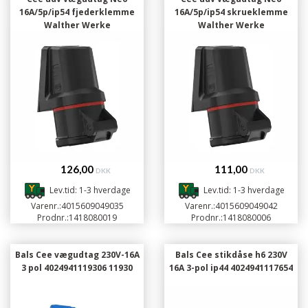
16A/5p/ip54 fjederklemme
16A/5p/ip54 skrueklemme
Walther Werke
Walther Werke
126,00
111,00
DKK
DKK
Lev.tid: 1-3 hverdage
Lev.tid: 1-3 hverdage
Varenr.:
4015609049035
Varenr.:
4015609049042
Prodnr.:
1418080019
Prodnr.:
1418080006
Bals Cee vægudtag 230V-16A
Bals Cee stikdåse h6 230V
3 pol 4024941119306 11930
16A 3-pol ip44 4024941117654