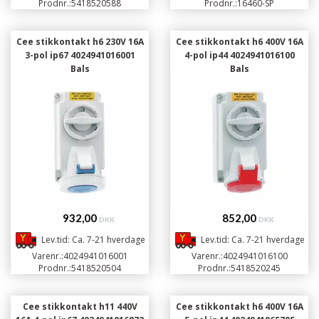
Prodnr.:
5418520588
Prodnr.:
16460-SP
Cee stikkontakt h6 230V 16A
Cee stikkontakt h6 400V 16A
3-pol ip67 4024941016001
4-pol ip44 4024941016100
Bals
Bals
932,00
852,00
DKK
DKK
Lev.tid: Ca. 7-21 hverdage
Lev.tid: Ca. 7-21 hverdage
Varenr.:
4024941016001
Varenr.:
4024941016100
Prodnr.:
5418520504
Prodnr.:
5418520245
Cee stikkontakt h11 440V
Cee stikkontakt h6 400V 16A