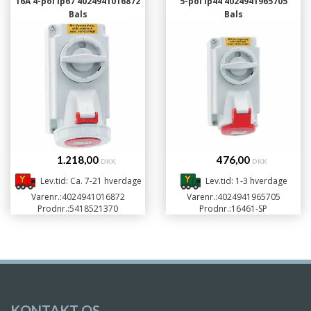
16A 4-pol ip67 4024941016872
5-pol ip44 4024941965705
Bals
Bals
1.218,00
476,00
DKK
DKK
Lev.tid: Ca. 7-21 hverdage
Lev.tid: 1-3 hverdage
Varenr.:
4024941016872
Varenr.:
4024941965705
Prodnr.:
5418521370
Prodnr.:
16461-SP
KONTAKT OS