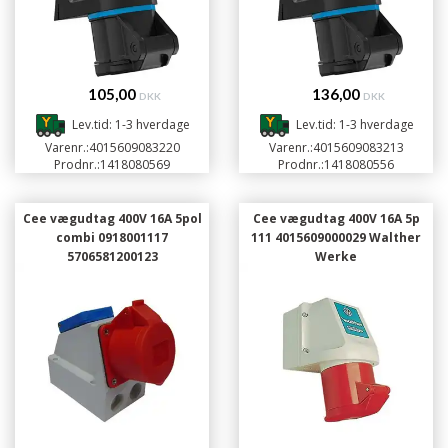
105,00
136,00
DKK
DKK
Lev.tid: 1-3 hverdage
Lev.tid: 1-3 hverdage
Varenr.:
4015609083220
Varenr.:
4015609083213
Prodnr.:
1418080569
Prodnr.:
1418080556
Cee vægudtag 400V 16A 5pol
Cee vægudtag 400V 16A 5p
combi 0918001117
111 4015609000029 Walther
5706581200123
Werke