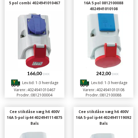
5 pol combi 4024941010467
16A 5 pol 0812100088
4024941010108
166,00
242,00
DKK
DKK
Lev.tid: 1-3 hverdage
Lev.tid: 1-3 hverdage
Varenr.:
4024941010467
Varenr.:
4024941010108
Prodnr.:
0812100004
Prodnr.:
0812100088
Cee stikdåse væg h6 400V
Cee stikdåse væg h6 400V
16A 5-pol ip44 4024941114875
16A 5-pol ip44 4024941119092
Bals
Bals