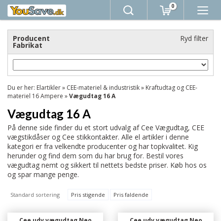
0
Producent
Ryd filter
Fabrikat
Du er her:
Elartikler
»
CEE-materiel & industristik
»
Kraftudtag og CEE-
materiel 16 Ampere
»
Vægudtag 16 A
Vægudtag 16 A
På denne side finder du et stort udvalg af Cee Vægudtag, CEE
vægstikdåser og Cee stikkontakter. Alle el artikler i denne
kategori er fra velkendte producenter og har topkvalitet. Kig
herunder og find dem som du har brug for. Bestil vores
vægudtag nemt og sikkert til nettets bedste priser. Køb hos os
og spar mange penge.
Standard sortering
Pris stigende
Pris faldende
Cee udv vægudtag Neo
Cee udv vægudtag Neo