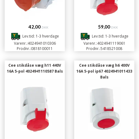
42,00
59,00
DKK
DKK
Lev.tid: 1-3 hverdage
Lev.tid: 1-3 hverdage
Varenr.:
4024941010306
Varenr.:
4024941119061
Prodnr.:
0818100011
Prodnr.:
5418521008
Cee stikdåse væg h11 440V
Cee stikdåse væg h6 400V
16A 5-pol 4024941110587 Bals
16A 5-pol ip67 4024941011433
Bals