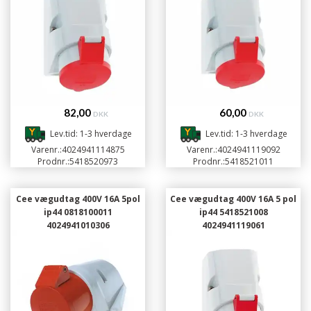
82,00
60,00
DKK
DKK
Lev.tid: 1-3 hverdage
Lev.tid: 1-3 hverdage
Varenr.:
4024941114875
Varenr.:
4024941119092
Prodnr.:
5418520973
Prodnr.:
5418521011
Cee vægudtag 400V 16A 5pol
Cee vægudtag 400V 16A 5 pol
ip44 0818100011
ip44 5418521008
4024941010306
4024941119061