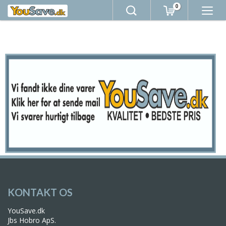
0
KONTAKT OS
YouSave.dk
Jbs Hobro ApS.