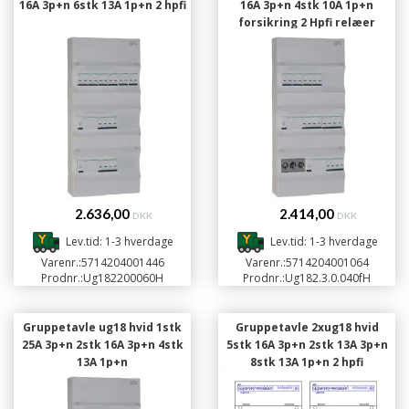
16A 3p+n 6stk 13A 1p+n 2 hpfi
16A 3p+n 4stk 10A 1p+n
forsikring 2 Hpfi relæer
2.636,00
2.414,00
DKK
DKK
Lev.tid: 1-3 hverdage
Lev.tid: 1-3 hverdage
Varenr.:
5714204001446
Varenr.:
5714204001064
Prodnr.:
Ug182200060H
Prodnr.:
Ug182.3.0.040fH
Gruppetavle ug18 hvid 1stk
Gruppetavle 2xug18 hvid
25A 3p+n 2stk 16A 3p+n 4stk
5stk 16A 3p+n 2stk 13A 3p+n
13A 1p+n
8stk 13A 1p+n 2 hpfi