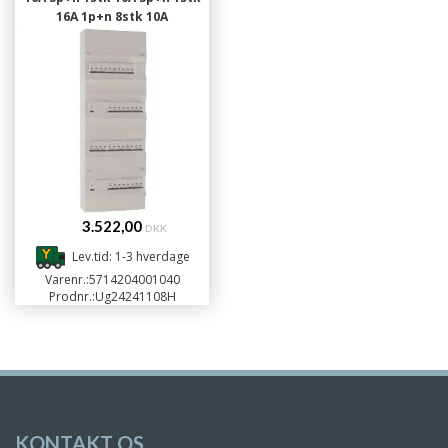
16A 1p+n 8stk 10A
3.522,00
DKK
Lev.tid: 1-3 hverdage
Varenr.:
5714204001040
Prodnr.:
Ug24241108H
KONTAKT OS