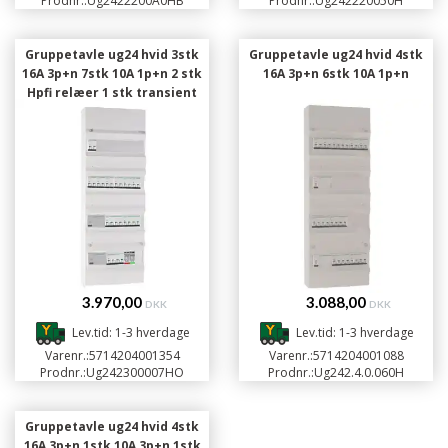
Prodnr.:
Ug2422200A0HB
Prodnr.:
Ug242220050H
Gruppetavle ug24 hvid 3stk
Gruppetavle ug24 hvid 4stk
16A 3p+n 7stk 10A 1p+n 2 stk
16A 3p+n 6stk 10A 1p+n
Hpfi relæer 1 stk transient
3.970,00
3.088,00
DKK
DKK
Lev.tid: 1-3 hverdage
Lev.tid: 1-3 hverdage
Varenr.:
5714204001354
Varenr.:
5714204001088
Prodnr.:
Ug242300007HO
Prodnr.:
Ug242.4.0.060H
Gruppetavle ug24 hvid 4stk
16A 3p+n 1stk 10A 3p+n 1stk