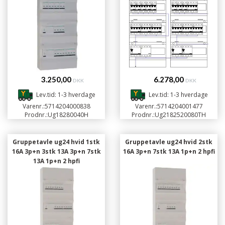
3.250,00
6.278,00
DKK
DKK
Lev.tid: 1-3 hverdage
Lev.tid: 1-3 hverdage
Varenr.:
5714204000838
Varenr.:
5714204001477
Prodnr.:
Ug18280040H
Prodnr.:
Ug2182520080TH
Gruppetavle ug24 hvid 1stk
Gruppetavle ug24 hvid 2stk
16A 3p+n 3stk 13A 3p+n 7stk
16A 3p+n 7stk 13A 1p+n 2 hpfi
13A 1p+n 2 hpfi