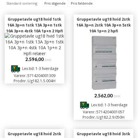
Standard sortering
Pris stigende
Pris faldende
Gruppetavle ug18 hvid 1stk
Gruppetavle ug18 hvid 2stk
16A 3p+n 1stk 13A 3p+n 1stk
16A 3p+n 2stk 10A 3p+n 5stk
10A 3p+n 4stk 10A 1p+n 2 Hpfi
10A 1p+n 2 hpfi
relæer
2.596,00
DKK
Lev.tid: 1-3 hverdage
Varenr.:
5714204001309
Prodnr.:
Ug182.1.5.004H
2.562,00
DKK
Lev.tid: 1-3 hverdage
Varenr.:
5714204001057
Prodnr.:
Ug182.2.9.050H
Gruppetavle ug18 hvid 2stk
Gruppetavle ug18 hvid 3stk