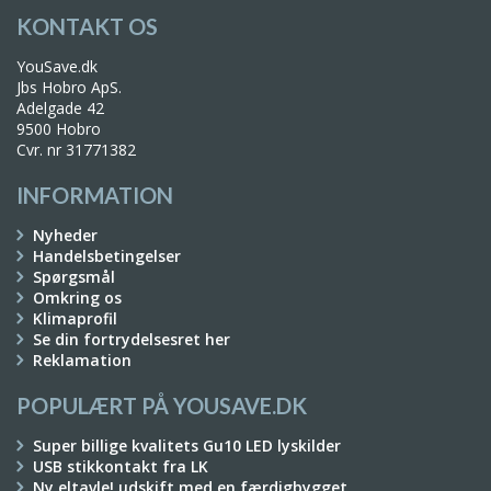
KONTAKT OS
YouSave.dk
Jbs Hobro ApS.
Adelgade 42
9500 Hobro
Cvr. nr 31771382
INFORMATION
Nyheder
Handelsbetingelser
Spørgsmål
Omkring os
Klimaprofil
Se din fortrydelsesret her
Reklamation
POPULÆRT PÅ YOUSAVE.DK
Super billige kvalitets Gu10 LED lyskilder
USB stikkontakt fra LK
Ny eltavle! udskift med en færdigbygget