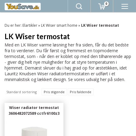
0
Du er her:
Elartikler
»
LK Wiser smart home
»
LK Wiser termostat
LK Wiser termostat
Med en LK Wiser varme løsning her fra siden, får du det bedste
fra to verdener. Du får først og fremmest en topmoderne
termostat, som - når den er koblet op med den tilhørerende app
- giver dig helt nye muligheder for at styre temperaturen i
hjemmet. Dernæst skruer du i høj grad op for æstetikken, idet
Lauritz Knudsen Wiser radiatortermostaten er udført i et
minimalistisk og lækkert design. Se vores udvalg her på siden.
Standard sortering
Pris stigende
Pris faldende
Wiser radiator termostat
3606482072589 cctfr6100z3