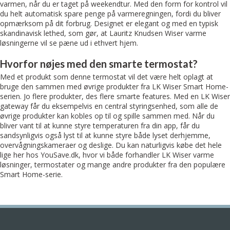
varmen, når du er taget på weekendtur. Med den form for kontrol vil
du helt automatisk spare penge på varmeregningen, fordi du bliver
opmærksom på dit forbrug. Designet er elegant og med en typisk
skandinavisk lethed, som gør, at Lauritz Knudsen Wiser varme
løsningerne vil se pæne ud i ethvert hjem.
Hvorfor nøjes med den smarte termostat?
Med et produkt som denne termostat vil det være helt oplagt at
bruge den sammen med øvrige produkter fra LK Wiser Smart Home-
serien. Jo flere produkter, des flere smarte features. Med en LK Wiser
gateway får du eksempelvis en central styringsenhed, som alle de
øvrige produkter kan kobles op til og spille sammen med. Når du
bliver vant til at kunne styre temperaturen fra din app, får du
sandsynligvis også lyst til at kunne styre både lyset derhjemme,
overvågningskameraer og deslige. Du kan naturligvis købe det hele
lige her hos YouSave.dk, hvor vi både forhandler LK Wiser varme
løsninger, termostater og mange andre produkter fra den populære
Smart Home-serie.