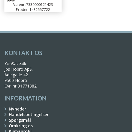
Varenr.:
7330000121423
Prodnr.:
1432557722
KONTAKT OS
YouSave.dk
Jbs Hobro ApS.
Adelgade 42
9500 Hobro
Cvr. nr 31771382
INFORMATION
Nyheder
Handelsbetingelser
Spørgsmål
Omkring os
Klimaprofil