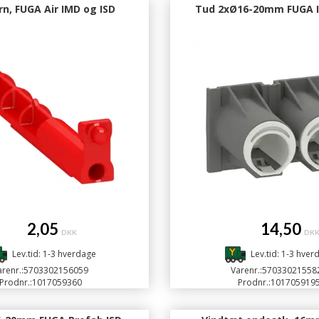
årn, FUGA Air IMD og ISD
Tud 2xØ16-20mm FUGA I
2,05
14,50
DKK
DK
Lev.tid: 1-3 hverdage
Lev.tid: 1-3 hver
renr.:
5703302156059
Varenr.:
57033021558
Prodnr.:
1017059360
Prodnr.:
101705919