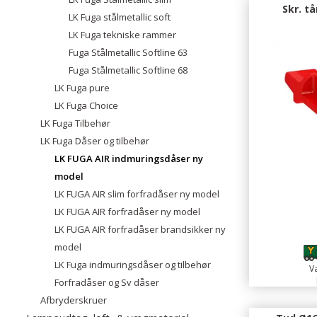
Skr. t
LK Fuga stålmetallic soft
LK Fuga tekniske rammer
Fuga Stålmetallic Softline 63
Fuga Stålmetallic Softline 68
LK Fuga pure
LK Fuga Choice
LK Fuga Tilbehør
LK Fuga Dåser og tilbehør
LK FUGA AIR indmuringsdåser ny
model
LK FUGA AIR slim forfradåser ny model
LK FUGA AIR forfradåser ny model
LK FUGA AIR forfradåser brandsikker ny
model
LK Fuga indmuringsdåser og tilbehør
Va
Forfradåser og Sv dåser
Afbryderskruer