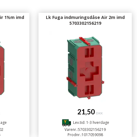
ir 1½m imd
Lk Fuga indmuringsdåse Air 2m imd
5703302156219
21,50
K
DKK
dage
Lev.tid: 1-3 hverdage
02
Varenr.:
5703302156219
5
Prodnr.:
1017059098