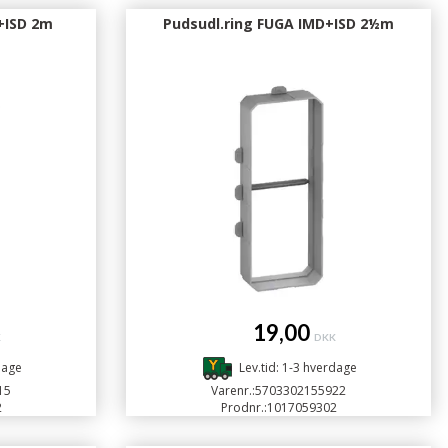
+ISD 2m
Pudsudl.ring FUGA IMD+ISD 2½m
19,00
K
DKK
dage
Lev.tid: 1-3 hverdage
15
Varenr.:
5703302155922
2
Prodnr.:
1017059302