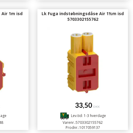
 Air 1m isd
Lk Fuga indstøbningsdåse Air 1½m isd
5703302155762
33,50
K
DKK
dage
Lev.tid: 1-3 hverdage
48
Varenr.:
5703302155762
1
Prodnr.:
1017059137