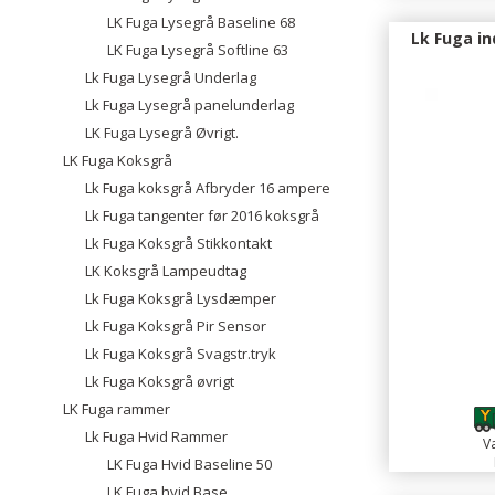
LK Fuga Lysegrå Baseline 68
Lk Fuga in
LK Fuga Lysegrå Softline 63
Lk Fuga Lysegrå Underlag
Lk Fuga Lysegrå panelunderlag
LK Fuga Lysegrå Øvrigt.
LK Fuga Koksgrå
Lk Fuga koksgrå Afbryder 16 ampere
Lk Fuga tangenter før 2016 koksgrå
Lk Fuga Koksgrå Stikkontakt
LK Koksgrå Lampeudtag
Lk Fuga Koksgrå Lysdæmper
Lk Fuga Koksgrå Pir Sensor
Lk Fuga Koksgrå Svagstr.tryk
Lk Fuga Koksgrå øvrigt
LK Fuga rammer
Lk Fuga Hvid Rammer
Va
LK Fuga Hvid Baseline 50
LK Fuga hvid Base