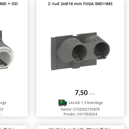
MD + ISD
Z-tud 2xØ16 mm FUGA IMD+IMS
7,50
K
DKK
dage
Lev.tid: 1-3 hverdage
23
Varenr.:
5703302155878
5
Prodnr.:
1017059234