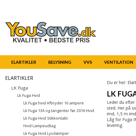
ELARTIKLER
BELYSNING
VVS
VENTILATION
ELARTIKLER
Du er her:
Elart
LK Fuga
LK FUGA
Lk Fuga Hvid
Leder du efter
Lk Fuga hvid Afbryder 16 ampere
sted. Her på s
Lk Fuga 13A og tangenter før 2016 Hvid
imd, 1,5 m imd
Lk Fuga Hvid Stikkontakt
Låg for Fuga IM
levering.
Hvid Lampeudtag
Lk Fuga Hvid Lysdæmper