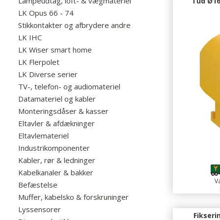
Lampeudtag, loft- & vægmateriel
Tud Ø16
LK Opus 66 - 74
Stikkontakter og afbrydere andre
LK IHC
LK Wiser smart home
LK Flerpolet
LK Diverse serier
TV-, telefon- og audiomateriel
Datamateriel og kabler
Monteringsdåser & kasser
Eltavler & afdækninger
Eltavlemateriel
Industrikomponenter
Kabler, rør & ledninger
Kabelkanaler & bakker
Va
Befæstelse
Muffer, kabelsko & forskruninger
Lyssensorer
Fikseri