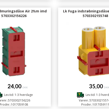
ndmuringsdåse Air 2½m imd
Lk Fuga indstøbningsdåse
5703302156226
5703302155748
24,00
35,00
DKK
DK
Lev.tid: 1-3 hverdage
Lev.tid: 1-3 hver
renr.:
5703302156226
Varenr.:
57033021557
Prodnr.:
1017059108
Prodnr.:
101705911