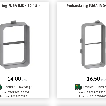
.ring FUGA IMD+ISD 1½m
Pudsudl.ring FUGA IMD
14,00
16,50
DKK
DK
Lev.tid: 1-3 hverdage
Lev.tid: 1-3 hver
renr.:
5703302155908
Varenr.:
57033021559
Prodnr.:
1017059289
Prodnr.:
101705929