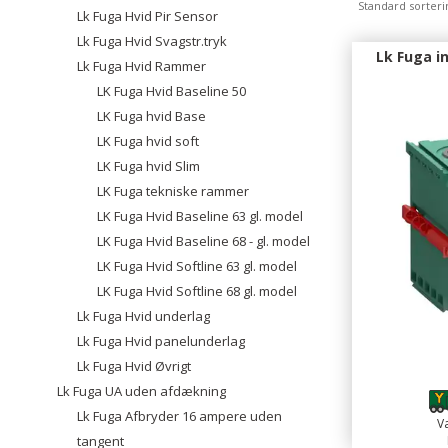
Standard sorteri
Lk Fuga Hvid Pir Sensor
Lk Fuga Hvid Svagstr.tryk
Lk Fuga i
Lk Fuga Hvid Rammer
LK Fuga Hvid Baseline 50
LK Fuga hvid Base
LK Fuga hvid soft
LK Fuga hvid Slim
LK Fuga tekniske rammer
LK Fuga Hvid Baseline 63 gl. model
LK Fuga Hvid Baseline 68 - gl. model
LK Fuga Hvid Softline 63 gl. model
LK Fuga Hvid Softline 68 gl. model
Lk Fuga Hvid underlag
Lk Fuga Hvid panelunderlag
Lk Fuga Hvid Øvrigt
Lk Fuga UA uden afdækning
Lk Fuga Afbryder 16 ampere uden
Va
tangent