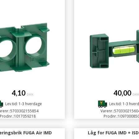
4,10
40,00
DKK
DK
Lev.tid: 1-3 hverdage
Lev.tid: 1-3 hver
renr.:
5703302155854
Varenr.:
57033021560
Prodnr.:
1017059218
Prodnr.:
109700085
eringsbrik FUGA Air IMD
Låg for FUGA IMD + ISD