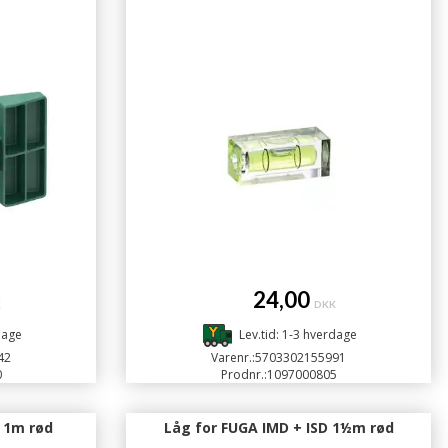
24,00
K
DKK
dage
Lev.tid: 1-3 hverdage
42
Varenr.:
5703302155991
0
Prodnr.:
1097000805
 1m rød
Låg for FUGA IMD + ISD 1½m rød