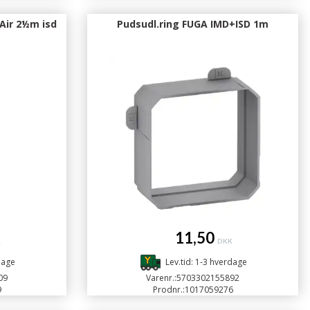
Air 2½m isd
Pudsudl.ring FUGA IMD+ISD 1m
11,50
K
DKK
dage
Lev.tid: 1-3 hverdage
09
Varenr.:
5703302155892
9
Prodnr.:
1017059276