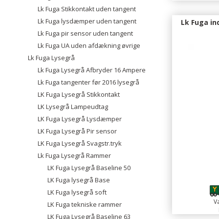
Lk Fuga Stikkontakt uden tangent
Lk Fuga lysdæmper uden tangent
Lk Fuga i
Lk Fuga pir sensor uden tangent
Lk Fuga UA uden afdækning øvrige
Lk Fuga Lysegrå
Lk Fuga Lysegrå Afbryder 16 Ampere
Lk Fuga tangenter før 2016 lysegrå
LK Fuga Lysegrå Stikkontakt
LK Lysegrå Lampeudtag
LK Fuga Lysegrå Lysdæmper
LK Fuga Lysegrå Pir sensor
LK Fuga Lysegrå Svagstr.tryk
Lk Fuga Lysegrå Rammer
LK Fuga Lysegrå Baseline 50
LK Fuga lysegrå Base
LK Fuga lysegrå soft
Va
LK Fuga tekniske rammer
LK Fuga Lysegrå Baseline 63