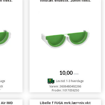
 fleks.
Vindtæt endestk. 20mm fleks.
10,00
DKK
dage
Lev.tid: 1-3 hverdage
59
Varenr.:
3606480492266
7
Prodnr.:
1017059250
 Air IMD
Libelle f FUGA mrk.lær+niv.vkt