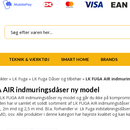
TEKNIK & VÆRKTØJ
SMART HOME
BRANDS
ikler
»
LK Fuga
»
LK Fuga Dåser og tilbehør
»
LK FUGA AIR indmuri
 AIR indmuringsdåser ny model
 LK FUGA AIR indmuringsdåser ny model og går du ikke på kompromis m
iden har vi samlet et solidt sortiment af LK FUGA AIR indmuringsdåse
, 2m imd og 2,5 m imd. Bl.a. forhandler vi Lk Fuga indstøbningsdåser
D, osv. Alle produkter i denne kategori har højeste kvalitet og kan købes