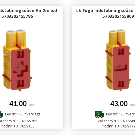
dstøbningsdåse Air 2m isd
Lk Fuga indstøbningsdåse 
5703302155786
5703302155809
41,00
43,00
DKK
DK
Lev.tid: 1-3 hverdage
Lev.tid: 1-3 hver
renr.:
5703302155786
Varenr.:
57033021558
Prodnr.:
1017059153
Prodnr.:
101705917