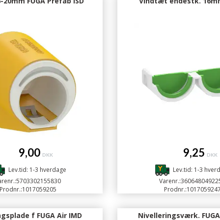
-20mm FUGA Prefab ISD
Vindtæt endestk. 16mm
9,00
9,25
DKK
DKK
Lev.tid: 1-3 hverdage
Lev.tid: 1-3 hver
renr.:
5703302155830
Varenr.:
36064804922
Prodnr.:
1017059205
Prodnr.:
101705924
ngsplade f FUGA Air IMD
Nivelleringsværk. FUGA