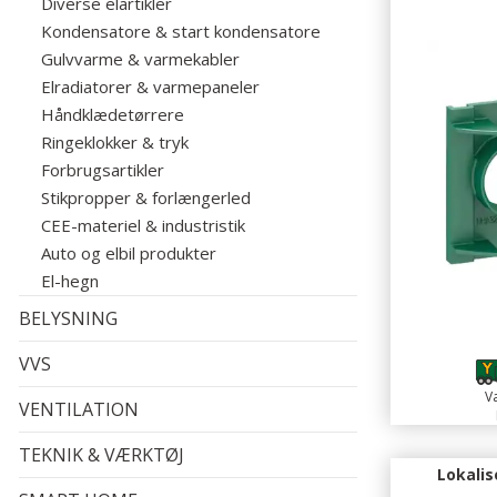
Diverse elartikler
Kondensatore & start kondensatore
Gulvvarme & varmekabler
Elradiatorer & varmepaneler
Håndklædetørrere
Ringeklokker & tryk
Forbrugsartikler
Stikpropper & forlængerled
CEE-materiel & industristik
Auto og elbil produkter
El-hegn
BELYSNING
VVS
Va
VENTILATION
TEKNIK & VÆRKTØJ
Lokalis