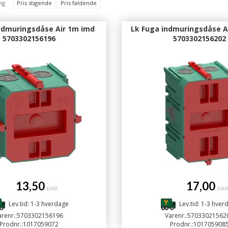
ng
Pris stigende
Pris faldende
ndmuringsdåse Air 1m imd
Lk Fuga indmuringsdåse A
5703302156196
5703302156202
13,50
17,00
DKK
DK
Lev.tid: 1-3 hverdage
Lev.tid: 1-3 hver
renr.:
5703302156196
Varenr.:
57033021562
Prodnr.:
1017059072
Prodnr.:
101705908