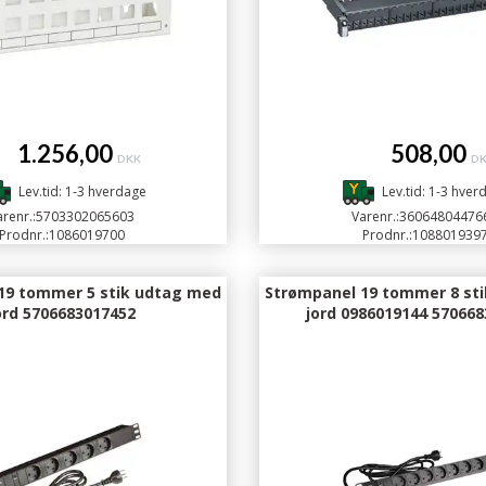
.256,00
508,00
DKK
D
Lev.tid: 1-3 hverdage
Lev.tid: 1-3 hver
renr.:
5703302065603
Varenr.:
36064804476
Prodnr.:
1086019700
Prodnr.:
108801939
19 tommer 5 stik udtag med
Strømpanel 19 tommer 8 st
ord 5706683017452
jord 0986019144 57066