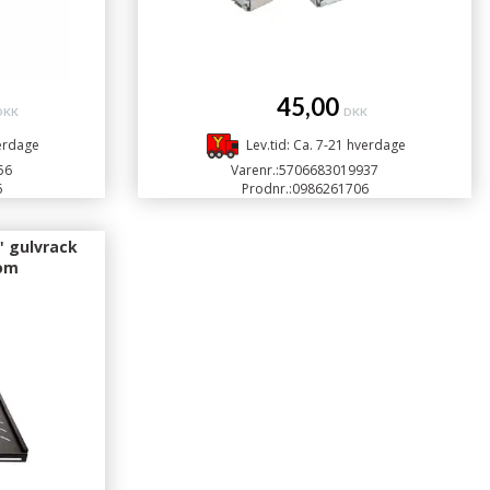
45,00
DKK
DKK
verdage
Lev.tid: Ca. 7-21 hverdage
56
Varenr.:
5706683019937
6
Prodnr.:
0986261706
" gulvrack
com