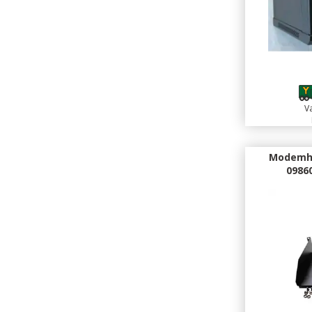
3
Va
Modemhy
0986