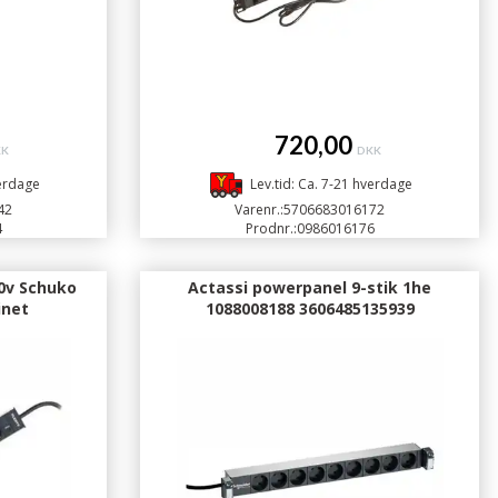
720,00
KK
DKK
verdage
Lev.tid: Ca. 7-21 hverdage
42
Varenr.:
5706683016172
4
Prodnr.:
0986016176
0v Schuko
Actassi powerpanel 9-stik 1he
inet
1088008188 3606485135939