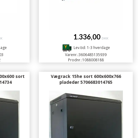
1.336,00
KK
DKK
dage
Lev.tid: 1-3 hverdage
03
Varenr.:
3606485135939
2
Prodnr.:
1088008188
00x600 sort
Vægrack 15he sort 600x600x766
14734
pladedør 5706683014765