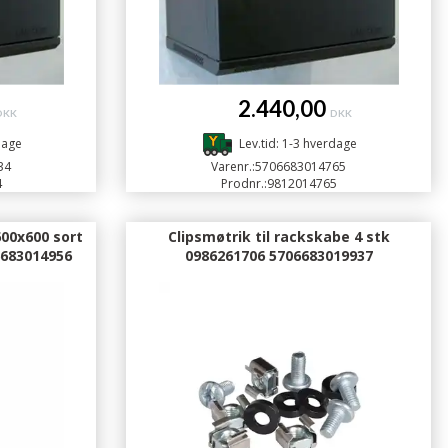
2.440,00
DKK
DKK
dage
Lev.tid: 1-3 hverdage
34
Varenr.:
5706683014765
4
Prodnr.:
9812014765
00x600 sort
Clipsmøtrik til rackskabe 4 stk
6683014956
0986261706 5706683019937