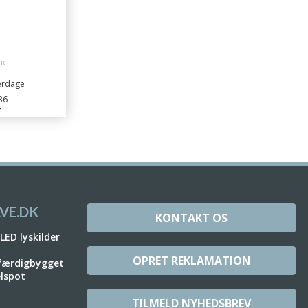
KK
verdage
36
7
VE.DK
KONTAKT OS
 LED lyskilder
OPRET REKLAMATION
 færdigbygget
elspot
TILMELD NYHEDSBREV