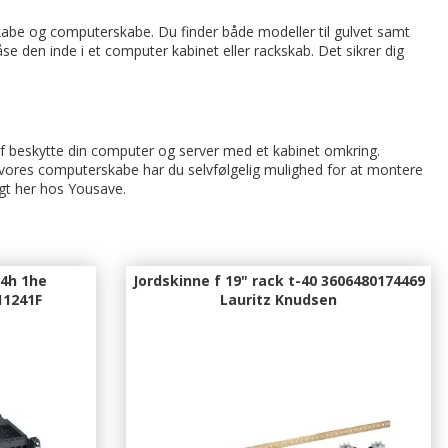
skabe og computerskabe. Du finder både modeller til gulvet samt
se den inde i et computer kabinet eller rackskab. Det sikrer dig
g af beskytte din computer og server med et kabinet omkring.
 vores computerskabe har du selvfølgelig mulighed for at montere
igt her hos Yousave.
24h 1he
Jordskinne f 19" rack t-40 3606480174469
11241F
Lauritz Knudsen