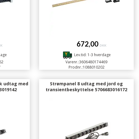
672,00
KK
DKK
dage
Lev.tid: 1-3 hverdage
62
Varenr.:
3606480174469
7
Prodnr.:
1088010202
ik udtag med
Strømpanel 8 udtag med jord og
83019142
transientbeskyttelse 5706683016172