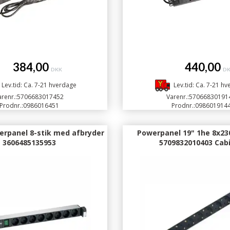
384,00
440,00
DKK
D
Lev.tid: Ca. 7-21 hverdage
Lev.tid: Ca. 7-21 h
renr.:
5706683017452
Varenr.:
57066830191
Prodnr.:
0986016451
Prodnr.:
098601914
erpanel 8-stik med afbryder
Powerpanel 19" 1he 8x23
3606485135953
5709832010403 Cab