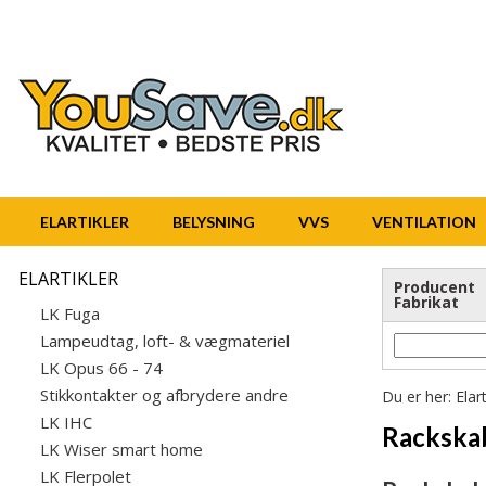
ELARTIKLER
BELYSNING
VVS
VENTILATION
ELARTIKLER
Producent
Fabrikat
LK Fuga
Lampeudtag, loft- & vægmateriel
LK Opus 66 - 74
Stikkontakter og afbrydere andre
Du er her:
Elart
LK IHC
Rackskab
LK Wiser smart home
LK Flerpolet