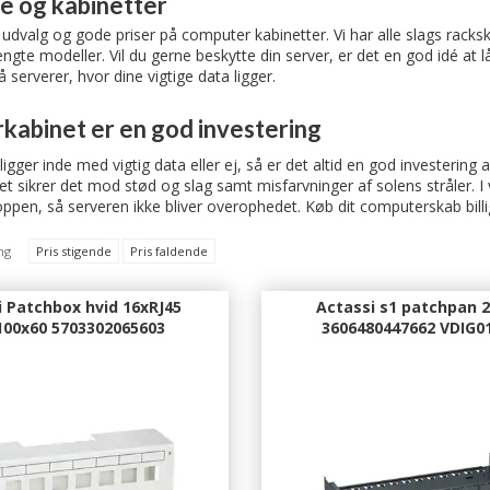
e og kabinetter
 udvalg og gode priser på computer kabinetter. Vi har alle slags rack
te modeller. Vil du gerne beskytte din server, er det en god idé at lå
serverer, hvor dine vigtige data ligger.
abinet er en god investering
igger inde med vigtig data eller ej, så er det altid en god investerin
 sikrer det mod stød og slag samt misfarvninger af solens stråler. I
toppen, så serveren ikke bliver overophedet. Køb dit computerskab bill
ng
Pris stigende
Pris faldende
i Patchbox hvid 16xRJ45
Actassi s1 patchpan 
100x60 5703302065603
3606480447662 VDIG0