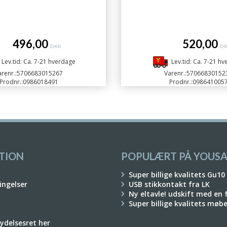
496,00
520,00
DKK
D
Lev.tid: Ca. 7-21 hverdage
Lev.tid: Ca. 7-21 h
renr.:
5706683015267
Varenr.:
57066830152
Prodnr.:
0986018491
Prodnr.:
098641005
TION
POPULÆRT PÅ YOUSA
Super billige kvalitets Gu10
ingelser
USB stikkontakt fra LK
Ny eltavle! udskift med en
Super billige kvalitets møb
rydelsesret her