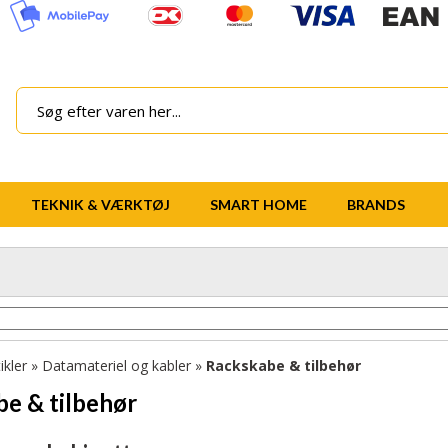
TEKNIK & VÆRKTØJ
SMART HOME
BRANDS
ikler
»
Datamateriel og kabler
»
Rackskabe & tilbehør
e & tilbehør