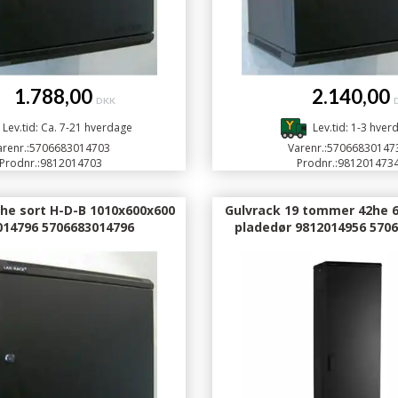
.788,00
2.140,00
DKK
Lev.tid: Ca. 7-21 hverdage
Lev.tid: 1-3 hver
renr.:
5706683014703
Varenr.:
57066830147
Prodnr.:
9812014703
Prodnr.:
981201473
he sort H-D-B 1010x600x600
Gulvrack 19 tommer 42he 6
014796 5706683014796
pladedør 9812014956 570