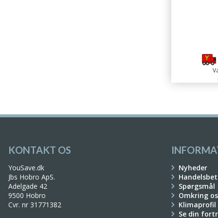
Va
KONTAKT OS
INFORMA
YouSave.dk
Nyheder
Jbs Hobro ApS.
Handelsbet
Adelgade 42
Spørgsmål
9500 Hobro
Omkring os
Cvr. nr 31771382
Klimaprofil
Se din fort