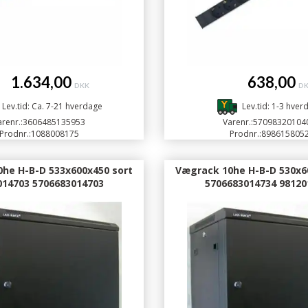
.634,00
638,00
DKK
D
Lev.tid: Ca. 7-21 hverdage
Lev.tid: 1-3 hver
renr.:
3606485135953
Varenr.:
57098320104
Prodnr.:
1088008175
Prodnr.:
898615805
he H-B-D 533x600x450 sort
Vægrack 10he H-B-D 530x6
014703 5706683014703
5706683014734 98120