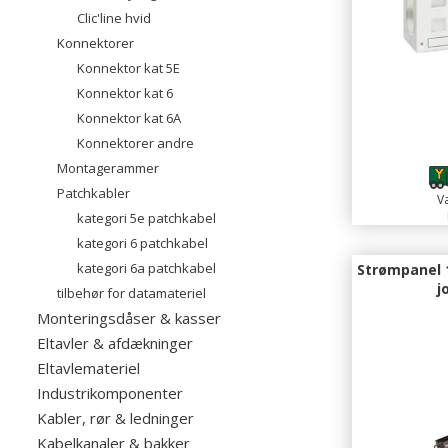
Clic'line hvid
Konnektorer
Konnektor kat 5E
Konnektor kat 6
Konnektor kat 6A
1
Konnektorer andre
Montagerammer
Patchkabler
Va
kategori 5e patchkabel
kategori 6 patchkabel
kategori 6a patchkabel
Strømpanel 
j
tilbehør for datamateriel
Monteringsdåser & kasser
Eltavler & afdækninger
Eltavlemateriel
Industrikomponenter
Kabler, rør & ledninger
Kabelkanaler & bakker