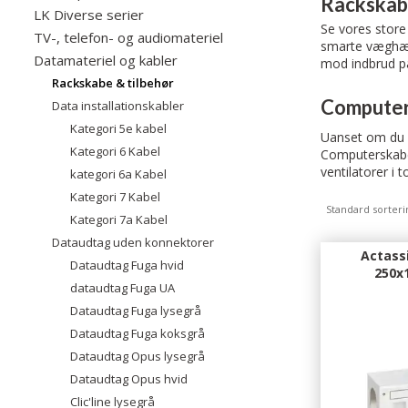
Rackskab
LK Diverse serier
Se vores store
TV-, telefon- og audiomateriel
smarte væghæng
Datamateriel og kabler
mod indbrud på 
Rackskabe & tilbehør
Computerk
Data installationskabler
Kategori 5e kabel
Uanset om du l
Kategori 6 Kabel
Computerskabet
ventilatorer i 
kategori 6a Kabel
Kategori 7 Kabel
Standard sorteri
Kategori 7a Kabel
Dataudtag uden konnektorer
Actass
Dataudtag Fuga hvid
250x
dataudtag Fuga UA
Dataudtag Fuga lysegrå
Dataudtag Fuga koksgrå
Dataudtag Opus lysegrå
Dataudtag Opus hvid
Clic'line lysegrå