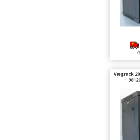
1
Va
Vægrack 20
9812