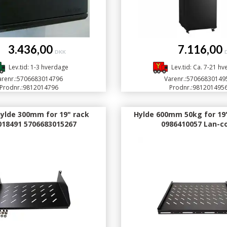
.436,00
7.116,00
DKK
Lev.tid: 1-3 hverdage
Lev.tid: Ca. 7-21 h
renr.:
5706683014796
Varenr.:
57066830149
Prodnr.:
9812014796
Prodnr.:
981201495
lde 300mm for 19" rack
Hylde 600mm 50kg for 19
018491 5706683015267
0986410057 Lan-