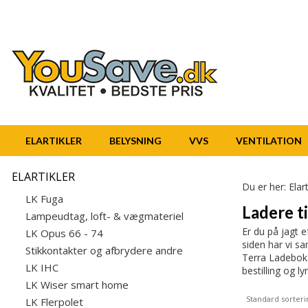
ELARTIKLER
BELYSNING
VVS
VENTILATION
ELARTIKLER
Du er her:
Elart
LK Fuga
Ladere ti
Lampeudtag, loft- & vægmateriel
Er du på jagt e
LK Opus 66 - 74
siden har vi sa
Stikkontakter og afbrydere andre
Terra Ladeboks 
LK IHC
bestilling og ly
LK Wiser smart home
Standard sorteri
LK Flerpolet