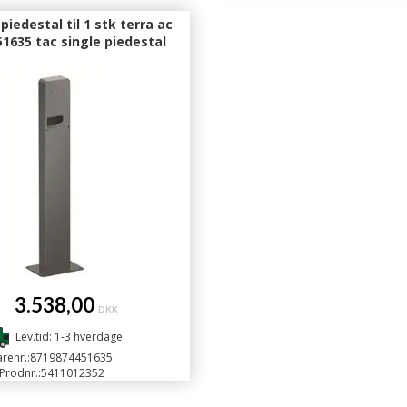
piedestal til 1 stk terra ac
1635 tac single piedestal
.538,00
DKK
Lev.tid: 1-3 hverdage
renr.:
8719874451635
Prodnr.:
5411012352