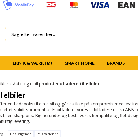
TEKNIK & VÆRKTØJ
SMART HOME
BRANDS
ikler
»
Auto og elbil produkter
»
Ladere til elbiler
l elbiler
fter en Ladeboks til din elbil og går du ikke på kompromis med kvalite
mlet et solidt sortiment af El bil ladere. Vores el bil ladere er fra A
til en skarp pris. Kig herunder og bestil vores kompakte og flot designe
nhurtig levering.
ng
Pris stigende
Pris faldende