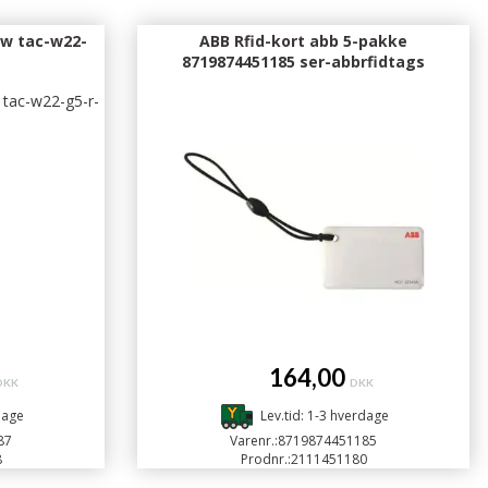
kw tac-w22-
ABB Rfid-kort abb 5-pakke
8719874451185 ser-abbrfidtags
164,00
DKK
DKK
dage
Lev.tid: 1-3 hverdage
87
Varenr.:
8719874451185
8
Prodnr.:
2111451180