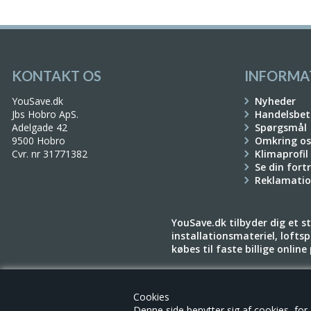
KONTAKT OS
INFORMA
YouSave.dk
Nyheder
Jbs Hobro ApS.
Handelsbet
Adelgade 42
Spørgsmål
9500 Hobro
Omkring os
Cvr. nr 31771382
Klimaprofil
Se din fort
Reklamati
YouSave.dk tilbyder dig et sto
installationsmateriel, loftspo
købes til faste billige onlin
Cookies
Denne side benytter sig af cookies, for