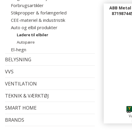
Forbrugsartikler
ABB Metal 
Stikpropper & forlængerled
871987445
CEE-materiel & industristik
Auto og elbil produkter
Ladere til elbiler
Autopære
El-hegn
BELYSNING
VVS
VENTILATION
TEKNIK & VÆRKTØJ
3
SMART HOME
Va
BRANDS