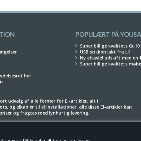
TION
POPULÆRT PÅ YOUSA
Super billige kvalitets Gu10
ingelser
USB stikkontakt fra LK
Ny eltavle! udskift med en
Super billige kvalitets møb
rydelsesret her
on
rt udvalg af alle former for El-artikler, alt i
ts, og elkabler til el installationer, alle disse El-artikler kan
e priser og fragtes med lynhurtig levering.
 at fungere 100% optimalt for dig som bruger.