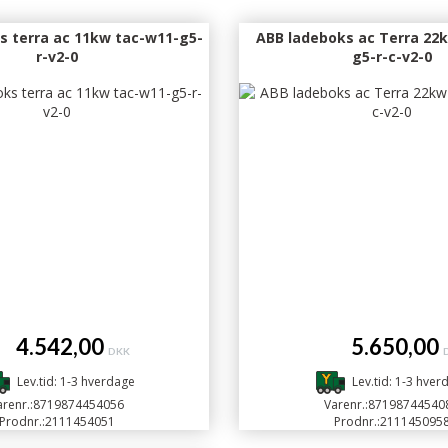
s terra ac 11kw tac-w11-g5-
ABB ladeboks ac Terra 22
r-v2-0
g5-r-c-v2-0
.542,00
5.650,00
DKK
Lev.tid: 1-3 hverdage
Lev.tid: 1-3 hver
renr.:
8719874454056
Varenr.:
87198744540
Prodnr.:
2111454051
Prodnr.:
211145095