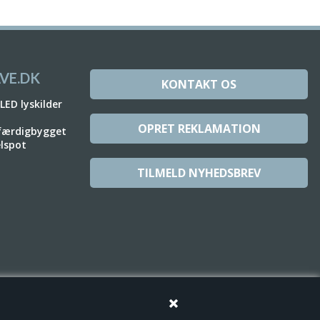
VE.DK
KONTAKT OS
 LED lyskilder
OPRET REKLAMATION
 færdigbygget
elspot
TILMELD NYHEDSBREV