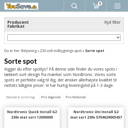
0
Producent
Ryd filter
Fabrikat
Du er her:
Belysning
»
230 volt indbygnings spot
»
Sorte spot
Sorte spot
Kigger du efter spotlys? På denne side finder du vores spots i
lækkert sort-design fra mærker som Nordtronic. Vores sorte
spots er perfekte valg til dig, der ønsker allerhøjste kvalitet til
nettets billigste priser. Vi har hurtig leveringstid på 1-3 dage.
Standard sortering
Pris stigende
Pris faldende
Nordtronic Quick Install G2
Nordtronic Uni Install G2
230v mat sort 12090000
mat sort 230v 5704629005457