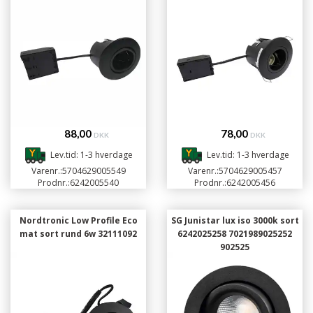
88,00
78,00
DKK
DKK
Lev.tid: 1-3 hverdage
Lev.tid: 1-3 hverdage
Varenr.:
5704629005549
Varenr.:
5704629005457
Prodnr.:
6242005540
Prodnr.:
6242005456
Nordtronic Low Profile Eco
SG Junistar lux iso 3000k sort
mat sort rund 6w 32111092
6242025258 7021989025252
902525