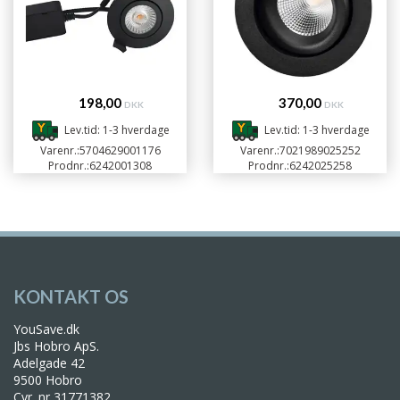
198,00
370,00
DKK
DKK
Lev.tid: 1-3 hverdage
Lev.tid: 1-3 hverdage
Varenr.:
5704629001176
Varenr.:
7021989025252
Prodnr.:
6242001308
Prodnr.:
6242025258
KONTAKT OS
YouSave.dk
Jbs Hobro ApS.
Adelgade 42
9500 Hobro
Cvr. nr 31771382