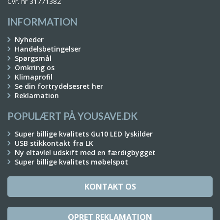
Cvr. nr 31771382
INFORMATION
Nyheder
Handelsbetingelser
Spørgsmål
Omkring os
Klimaprofil
Se din fortrydelsesret her
Reklamation
POPULÆRT PÅ YOUSAVE.DK
Super billige kvalitets Gu10 LED lyskilder
USB stikkontakt fra LK
Ny eltavle! udskift med en færdigbygget
Super billige kvalitets møbelspot
KONTAKT OS
OPRET REKLAMATION