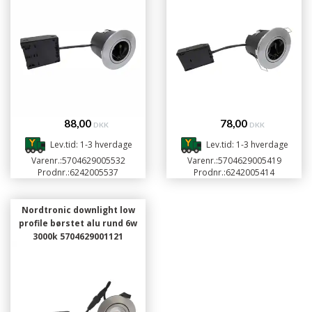
88,00
78,00
DKK
DKK
Lev.tid: 1-3 hverdage
Lev.tid: 1-3 hverdage
Varenr.:
5704629005532
Varenr.:
5704629005419
Prodnr.:
6242005537
Prodnr.:
6242005414
Nordtronic downlight low
profile børstet alu rund 6w
3000k 5704629001121