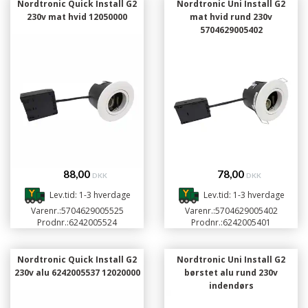
Nordtronic Quick Install G2
Nordtronic Uni Install G2
230v mat hvid 12050000
mat hvid rund 230v
5704629005402
88,00
78,00
DKK
DKK
Lev.tid: 1-3 hverdage
Lev.tid: 1-3 hverdage
Varenr.:
5704629005525
Varenr.:
5704629005402
Prodnr.:
6242005524
Prodnr.:
6242005401
Nordtronic Quick Install G2
Nordtronic Uni Install G2
230v alu 6242005537 12020000
børstet alu rund 230v
indendørs