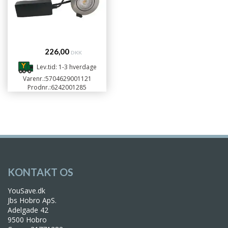
226,00
DKK
Lev.tid: 1-3 hverdage
Varenr.:
5704629001121
Prodnr.:
6242001285
KONTAKT OS
YouSave.dk
Jbs Hobro ApS.
Adelgade 42
9500 Hobro