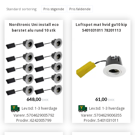
Standard sortering
Pris stigende
Pris faldende
Nordtronic Uni install eco
Loftspot mat hvid gu10 kip
børstet alu rund 10 stk
5401031011 78201113
648,00
61,00
DKK
DKK
Lev.tid: 1-3 hverdage
Lev.tid: 1-3 hverdage
Varenr.:
5704629005792
Varenr.:
5704629006355
Prodnr.:
6242005799
Prodnr.:
5401031011