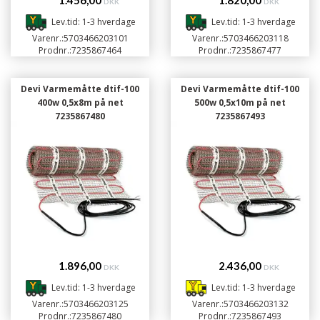
1.456,00
1.820,00
DKK
DKK
Lev.tid: 1-3 hverdage
Lev.tid: 1-3 hverdage
Varenr.:
5703466203101
Varenr.:
5703466203118
Prodnr.:
7235867464
Prodnr.:
7235867477
Devi Varmemåtte dtif-100
Devi Varmemåtte dtif-100
400w 0,5x8m på net
500w 0,5x10m på net
7235867480
7235867493
1.896,00
2.436,00
DKK
DKK
Lev.tid: 1-3 hverdage
Lev.tid: 1-3 hverdage
Varenr.:
5703466203125
Varenr.:
5703466203132
Prodnr.:
7235867480
Prodnr.:
7235867493