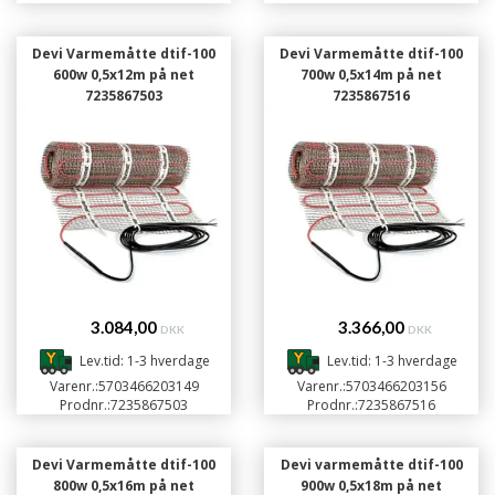
Devi Varmemåtte dtif-100
Devi Varmemåtte dtif-100
600w 0,5x12m på net
700w 0,5x14m på net
7235867503
7235867516
3.084,00
3.366,00
DKK
DKK
Lev.tid: 1-3 hverdage
Lev.tid: 1-3 hverdage
Varenr.:
5703466203149
Varenr.:
5703466203156
Prodnr.:
7235867503
Prodnr.:
7235867516
Devi Varmemåtte dtif-100
Devi varmemåtte dtif-100
800w 0,5x16m på net
900w 0,5x18m på net