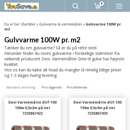
0
Du er her:
Elartikler
»
Gulvvarme & varmekabler
»
Gulvvarme 100W pr.
m2
Gulvvarme 100W pr. m2
Tænker du om gulvvarme? Så er du på rette sted.
Herunder finder du vores gulvvarme i forskellige størrelser fra
velkendt producent Devi. Varmemåtter Devi til gulve har højeste
kvalitet.
Hos os kan du købe alt hvad du mangler til rimelig billige priser
og 1-3 dages hurtig levering.
Standard sortering
Pris stigende
Pris faldende
Devi Varmemåtte dtif-100
Devi Varmemåtte dtif-100
100w 0,5x2m på net
150w 0,5x3m på net
7235867422
7235867435