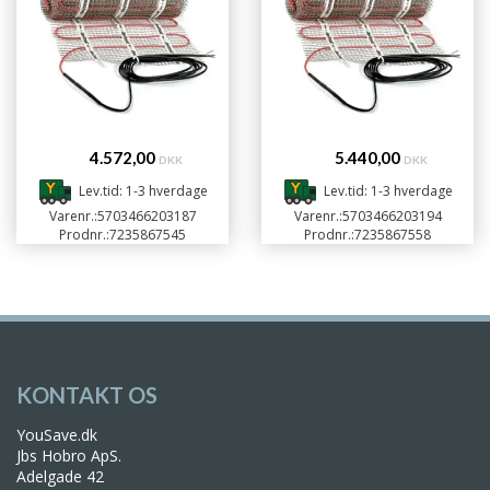
4.572,00
5.440,00
DKK
DKK
Lev.tid: 1-3 hverdage
Lev.tid: 1-3 hverdage
Varenr.:
5703466203187
Varenr.:
5703466203194
Prodnr.:
7235867545
Prodnr.:
7235867558
KONTAKT OS
YouSave.dk
Jbs Hobro ApS.
Adelgade 42