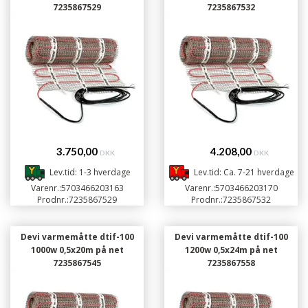
7235867529
7235867532
3.750,00
4.208,00
DKK
DKK
Lev.tid: 1-3 hverdage
Lev.tid: Ca. 7-21 hverdage
Varenr.:
5703466203163
Varenr.:
5703466203170
Prodnr.:
7235867529
Prodnr.:
7235867532
Devi varmemåtte dtif-100
Devi varmemåtte dtif-100
1000w 0,5x20m på net
1200w 0,5x24m på net
7235867545
7235867558