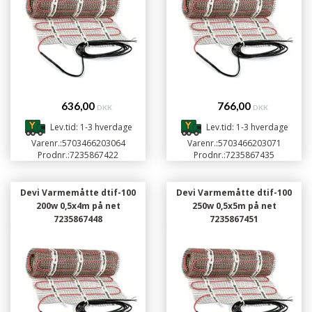
636,00
766,00
DKK
DKK
Lev.tid: 1-3 hverdage
Lev.tid: 1-3 hverdage
Varenr.:
5703466203064
Varenr.:
5703466203071
Prodnr.:
7235867422
Prodnr.:
7235867435
Devi Varmemåtte dtif-100
Devi Varmemåtte dtif-100
200w 0,5x4m på net
250w 0,5x5m på net
7235867448
7235867451