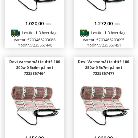
1.020,00
1.272,00
DKK
DKK
Lev.tid: 1-3 hverdage
Lev.tid: 1-3 hverdage
Varenr.:
5703466203088
Varenr.:
5703466203095
Prodnr.:
7235867448
Prodnr.:
7235867451
Devi varmemåtte dtif-100
Devi Varmemåtte dtif-100
300w 0,5x6m på net
350w 0,5x7m på net
7235867464
7235867477