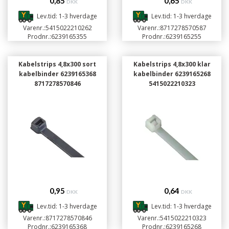
0,85
0,65
DKK
DKK
Lev.tid: 1-3 hverdage
Lev.tid: 1-3 hverdage
Varenr.:
5415022210262
Varenr.:
8717278570587
Prodnr.:
6239165355
Prodnr.:
6239165255
Kabelstrips 4,8x300 sort
Kabelstrips 4,8x300 klar
kabelbinder 6239165368
kabelbinder 6239165268
8717278570846
5415022210323
0,95
0,64
DKK
DKK
Lev.tid: 1-3 hverdage
Lev.tid: 1-3 hverdage
Varenr.:
8717278570846
Varenr.:
5415022210323
Prodnr.:
6239165368
Prodnr.:
6239165268