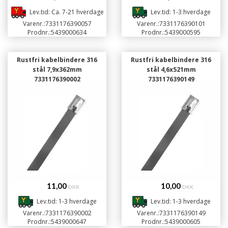
Lev.tid: Ca. 7-21 hverdage
Lev.tid: 1-3 hverdage
Varenr.:
7331176390057
Varenr.:
7331176390101
Prodnr.:
5439000634
Prodnr.:
5439000595
Rustfri kabelbindere 316
Rustfri kabelbindere 316
stål 7,9x362mm
stål 4,6x521mm
7331176390002
7331176390149
11,00
10,00
DKK
DKK
Lev.tid: 1-3 hverdage
Lev.tid: 1-3 hverdage
Varenr.:
7331176390002
Varenr.:
7331176390149
Prodnr.:
5439000647
Prodnr.:
5439000605