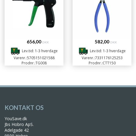
656,00
582,00
DKK
DKK
Lev.tid: 1-3 hverdage
Lev.tid: 1-3 hverdage
Varenr.:
5705151021588
Varenr.:
7331176125253
Prodnr.:
TG008
Prodnr.:
CTT150
KONTAKT OS
YouSave.dk
Jbs Hobro ApS.
Adelgade 42
9500 Hobro