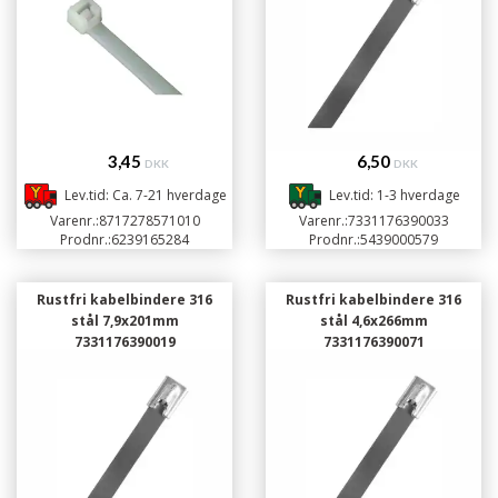
3,45
6,50
DKK
DKK
Lev.tid: Ca. 7-21 hverdage
Lev.tid: 1-3 hverdage
Varenr.:
8717278571010
Varenr.:
7331176390033
Prodnr.:
6239165284
Prodnr.:
5439000579
Rustfri kabelbindere 316
Rustfri kabelbindere 316
stål 7,9x201mm
stål 4,6x266mm
7331176390019
7331176390071