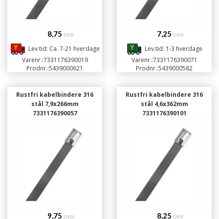
8,75
7,25
DKK
DKK
Lev.tid: Ca. 7-21 hverdage
Lev.tid: 1-3 hverdage
Varenr.:
7331176390019
Varenr.:
7331176390071
Prodnr.:
5439000621
Prodnr.:
5439000582
Rustfri kabelbindere 316
Rustfri kabelbindere 316
stål 7,9x266mm
stål 4,6x362mm
7331176390057
7331176390101
9,75
8,25
DKK
DKK