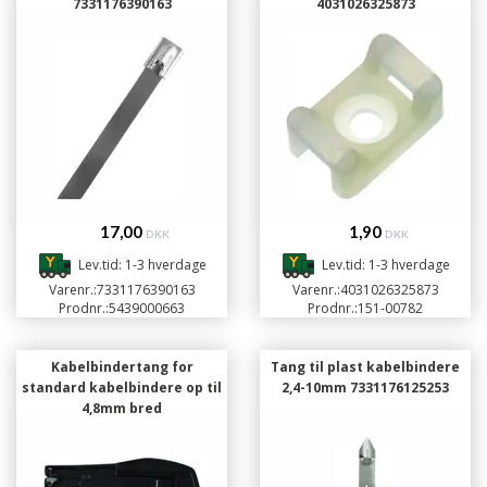
7331176390163
4031026325873
17,00
1,90
DKK
DKK
Lev.tid: 1-3 hverdage
Lev.tid: 1-3 hverdage
Varenr.:
7331176390163
Varenr.:
4031026325873
Prodnr.:
5439000663
Prodnr.:
151-00782
Kabelbindertang for
Tang til plast kabelbindere
standard kabelbindere op til
2,4-10mm 7331176125253
4,8mm bred