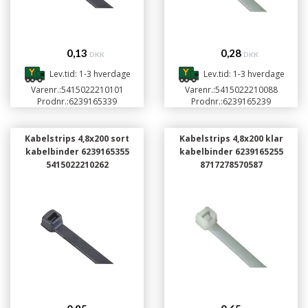
0,13
0,28
DKK
DKK
Lev.tid: 1-3 hverdage
Lev.tid: 1-3 hverdage
Varenr.:
5415022210101
Varenr.:
5415022210088
Prodnr.:
6239165339
Prodnr.:
6239165239
Kabelstrips 4,8x200 sort
Kabelstrips 4,8x200 klar
kabelbinder 6239165355
kabelbinder 6239165255
5415022210262
8717278570587