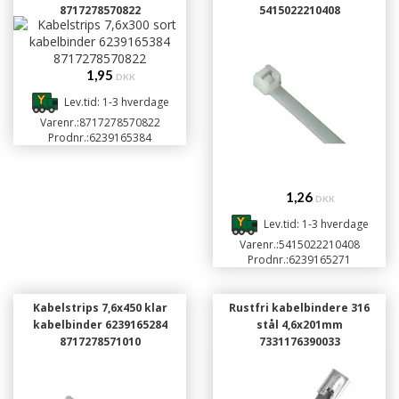
8717278570822
5415022210408
1,95
DKK
Lev.tid: 1-3 hverdage
Varenr.:
8717278570822
Prodnr.:
6239165384
1,26
DKK
Lev.tid: 1-3 hverdage
Varenr.:
5415022210408
Prodnr.:
6239165271
Kabelstrips 7,6x450 klar
Rustfri kabelbindere 316
kabelbinder 6239165284
stål 4,6x201mm
8717278571010
7331176390033