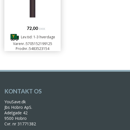
72,00
DKK
Lev.tid: 1-3 hverdage
Varenr.:
5705152199125
Prodnr.:
5483523154
KONTAKT OS
YouSave.dk
Jbs Hobro ApS.
Adelgade 42
9500 Hobro
Cvr. nr 31771382