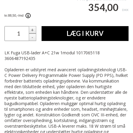
354,00
DKK
+
LÆG I KURV
-
LK Fuga USB-lader A+C 21w 1modul 1017065118
3606487192435
Opladeren er udstyret med avanceret opladningsteknologi USB-
C Power Delivery Programmable Power Supply (PD PPS), hvilket
forbedrer batteriets opladningsydeevne. Via kommunikation
med den tilsluttede enhed, yder opladeren den hurtigste
effektrate, som enheden kan håndtere. Den understøtter alle de
nyeste batteriopladningsteknologier, og er endvidere
bagudkompatibel. Opladeren muliggør optimal hurtig opladning
til smartphones og andre enheder som, headset, minihøjttalere,
lygter og andet. Konstruktion Godkendt som OVC III-enhed, der
omfatter overophedning, kortslutning, indgangsstrøm og
overstrømbeskyttelse. USB-A leverer maks. 18 W strøm til små
elektronikenheder og understøtter hurtig opladning og