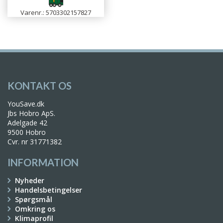
Varenr.: 5703302157827
KONTAKT OS
YouSave.dk
Jbs Hobro ApS.
Adelgade 42
9500 Hobro
Cvr. nr 31771382
INFORMATION
Nyheder
Handelsbetingelser
Spørgsmål
Omkring os
Klimaprofil