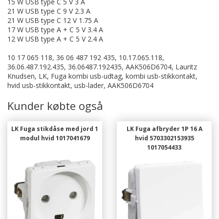
15 W USB type C 5 V 3 A
21 W USB type C 9 V 2.3 A
21 W USB type C 12 V 1.75 A
17 W USB type A + C 5 V 3.4 A
12 W USB type A + C 5 V 2.4 A
10 17 065 118, 36 06 487 192 435, 10.17.065.118,
36.06.487.192.435, 36.06487.192435, AAK506D6704, Lauritz
Knudsen, LK, Fuga kombi usb-udtag, kombi usb-stikkontakt,
hvid usb-stikkontakt, usb-lader, AAK506D6704
Kunder købte også
LK Fuga stikdåse med jord 1
LK Fuga afbryder 1P 16 A
modul hvid 1017041679
hvid 5703302153935
1017054433