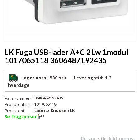
LK Fuga USB-lader A+C 21w 1modul
1017065118 3606487192435
Lager antal:
530 stk.
Leveringstid:
1-3
hverdage
3606487192435
Varenummer:
1017065118
Producent nr.:
Lauritz Knudsen LK
Producent:
Se fragtpriser
Pris pr.
stk.
inkl. moms