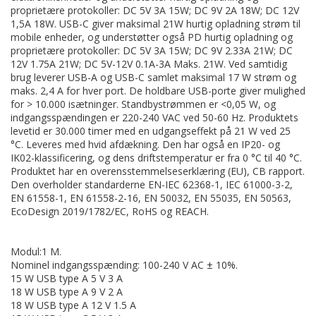
proprietære protokoller: DC 5V 3A 15W; DC 9V 2A 18W; DC 12V
1,5A 18W. USB-C giver maksimal 21W hurtig opladning strøm til
mobile enheder, og understøtter også PD hurtig opladning og
proprietære protokoller: DC 5V 3A 15W; DC 9V 2.33A 21W; DC
12V 1.75A 21W; DC 5V-12V 0.1A-3A Maks. 21W. Ved samtidig
brug leverer USB-A og USB-C samlet maksimal 17 W strøm og
maks. 2,4 A for hver port. De holdbare USB-porte giver mulighed
for > 10.000 isætninger. Standbystrømmen er <0,05 W, og
indgangsspændingen er 220-240 VAC ved 50-60 Hz. Produktets
levetid er 30.000 timer med en udgangseffekt på 21 W ved 25
°C. Leveres med hvid afdækning. Den har også en IP20- og
IK02-klassificering, og dens driftstemperatur er fra 0 °C til 40 °C.
Produktet har en overensstemmelseserklæring (EU), CB rapport.
Den overholder standarderne EN-IEC 62368-1, IEC 61000-3-2,
EN 61558-1, EN 61558-2-16, EN 50032, EN 55035, EN 50563,
EcoDesign 2019/1782/EC, RoHS og REACH.
Modul:1 M.
Nominel indgangsspænding: 100-240 V AC ± 10%.
15 W USB type A 5 V 3 A
18 W USB type A 9 V 2 A
18 W USB type A 12 V 1.5 A