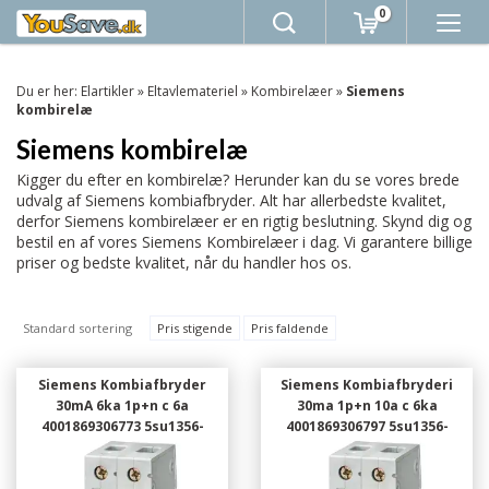
0
Du er her:
Elartikler
»
Eltavlemateriel
»
Kombirelæer
»
Siemens
kombirelæ
Siemens kombirelæ
Kigger du efter en kombirelæ? Herunder kan du se vores brede
udvalg af Siemens kombiafbryder. Alt har allerbedste kvalitet,
derfor Siemens kombirelæer er en rigtig beslutning. Skynd dig og
bestil en af vores Siemens Kombirelæer i dag. Vi garantere billige
priser og bedste kvalitet, når du handler hos os.
Standard sortering
Pris stigende
Pris faldende
Siemens Kombiafbryder
Siemens Kombiafbryderi
30mA 6ka 1p+n c 6a
30ma 1p+n 10a c 6ka
4001869306773 5su1356-
4001869306797 5su1356-
7kk06
7kk10