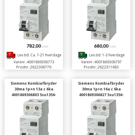
782,00
680,00
DKK
DKK
Lev.tid: Ca. 7-21 hverdage
Lev.tid: 1-3 hverdage
Varenr.:
4001869306773
Varenr.:
4001869306797
Prodnr.:
2622306779
Prodnr.:
2622311683
Siemens Kombiafbryder
Siemens Kombiafbryder
30ma 1p+n 13a c 6ka
30ma 1p+n 16a c 6ka
4001869306803 5su1356-
4001869306827 5su1356-
7kk13
7kk16