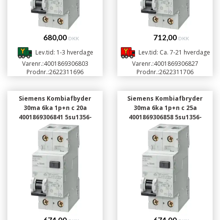
680,00
712,00
DKK
DKK
Lev.tid: 1-3 hverdage
Lev.tid: Ca. 7-21 hverdage
Varenr.:
4001869306803
Varenr.:
4001869306827
Prodnr.:
2622311696
Prodnr.:
2622311706
Siemens Kombiafbyder
Siemens Kombiafbryder
30ma 6ka 1p+n c 20a
30ma 6ka 1p+n c 25a
4001869306841 5su1356-
4001869306858 5su1356-
7kk20
7kk25