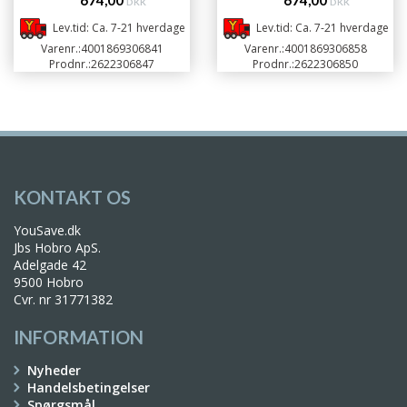
674,00
674,00
DKK
DKK
Lev.tid: Ca. 7-21 hverdage
Lev.tid: Ca. 7-21 hverdage
Varenr.:
4001869306841
Varenr.:
4001869306858
Prodnr.:
2622306847
Prodnr.:
2622306850
KONTAKT OS
YouSave.dk
Jbs Hobro ApS.
Adelgade 42
9500 Hobro
Cvr. nr 31771382
INFORMATION
Nyheder
Handelsbetingelser
Spørgsmål