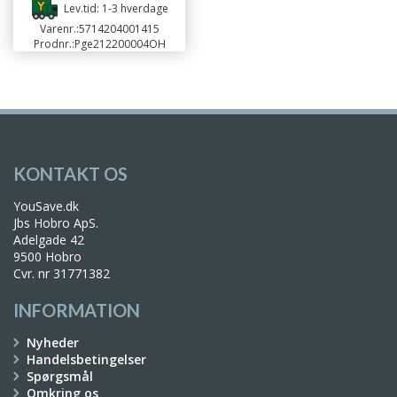
Lev.tid: 1-3 hverdage
Varenr.:
5714204001415
Prodnr.:
Pge212200004OH
KONTAKT OS
YouSave.dk
Jbs Hobro ApS.
Adelgade 42
9500 Hobro
Cvr. nr 31771382
INFORMATION
Nyheder
Handelsbetingelser
Spørgsmål
Omkring os