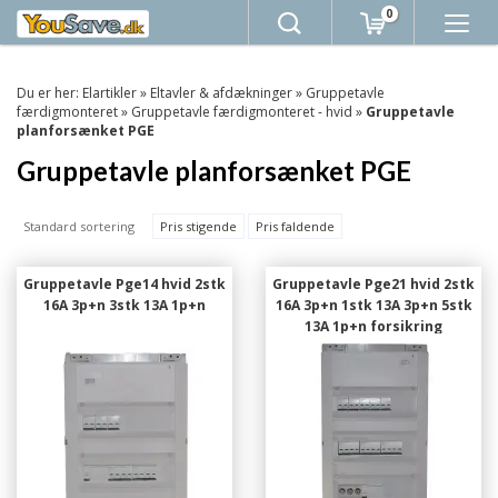
0
Du er her:
Elartikler
»
Eltavler & afdækninger
»
Gruppetavle
færdigmonteret
»
Gruppetavle færdigmonteret - hvid
»
Gruppetavle
planforsænket PGE
Gruppetavle planforsænket PGE
Standard sortering
Pris stigende
Pris faldende
Gruppetavle Pge14 hvid 2stk
Gruppetavle Pge21 hvid 2stk
16A 3p+n 3stk 13A 1p+n
16A 3p+n 1stk 13A 3p+n 5stk
13A 1p+n forsikring