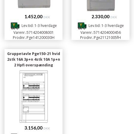
1.452,00
2.330,00
DKK
DKK
Lev.tid: 1-3 hverdage
Lev.tid: 1-3 hverdage
Varenr.:
5714204008001
Varenr.:
5714204000456
Prodnr.:
Pge141200030H
Prodnr.:
Pge21121005fH
Gruppetavle Pge150-21 hvid
2stk 16A 3p+n 4stk 10A 1p+n
2 Hpfi overspænding
3.156,00
DKK