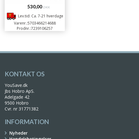
530,00
DKK
Lev.tid: Ca. 7-21 hverdage
Varenr.:
5703466214688
Prodnr.:
7239106257
KONTAKT OS
YouSave.dk
Jbs Hobro ApS.
Adelgade 42
9500 Hobro
Cvr. nr 31771382
INFORMATION
Nyheder
Handelsbetingelser