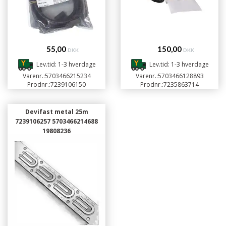
55,00
150,00
DKK
DKK
Lev.tid: 1-3 hverdage
Lev.tid: 1-3 hverdage
Varenr.:
5703466215234
Varenr.:
5703466128893
Prodnr.:
7239106150
Prodnr.:
7235863714
Devifast metal 25m
7239106257 5703466214688
19808236