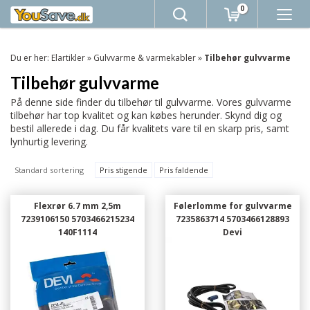
0
Du er her:
Elartikler
»
Gulvvarme & varmekabler
»
Tilbehør gulvvarme
Tilbehør gulvvarme
På denne side finder du tilbehør til gulvvarme. Vores gulvvarme
tilbehør har top kvalitet og kan købes herunder. Skynd dig og
bestil allerede i dag. Du får kvalitets vare til en skarp pris, samt
lynhurtig levering.
Standard sortering
Pris stigende
Pris faldende
Flexrør 6.7 mm 2,5m
Følerlomme for gulvvarme
7239106150 5703466215234
7235863714 5703466128893
140F1114
Devi