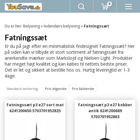
0
Du er her:
Belysning
»
Indendørs belysning
»
Fatningssæt
Fatningssæt
Er du på jagt efter en minimalistisk findesignet Fatningssæt? Her
på siden kan vi tilbyde et stort sortiment af fatningssæt fra
anerkendte mærker som Markslojd og Nielsen Light. Produkter
har meget højt kvalitet og kan købes til nettets bedste priser.
Det er let og sikkert at bestille hos os. Hurtig leveringtid er 1-3
dage.
Standard sortering
Pris stigende
Pris faldende
Fatningssæt p3 e27 sort mat
Fatningssæt p3 e27 kobber
6241200650 5703701952825
antik 6241200689
5703701952863