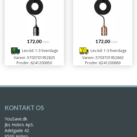
172,00
172,00
DKK
DKK
Lev.tid: 1-3 hverdage
Lev.tid: 1-3 hverdage
Varenr.:
5703701952825
Varenr.:
5703701952863
Prodnr.:
6241200650
Prodnr.:
6241200689
KONTAKT OS
YouSave.dk
Jbs Hobro ApS.
Adelgade 42
9500 Hobro