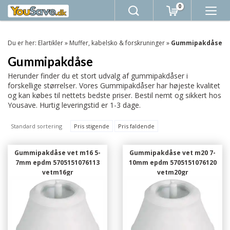
0
Du er her:
Elartikler
»
Muffer, kabelsko & forskruninger
»
Gummipakdåse
Gummipakdåse
Herunder finder du et stort udvalg af gummipakdåser i
forskellige størrelser. Vores Gummipakdåser har højeste kvalitet
og kan købes til nettets bedste priser. Bestil nemt og sikkert hos
Yousave. Hurtig leveringstid er 1-3 dage.
Standard sortering
Pris stigende
Pris faldende
Gummipakdåse vet m16 5-
Gummipakdåse vet m20 7-
7mm epdm 5705151076113
10mm epdm 5705151076120
vetm16gr
vetm20gr