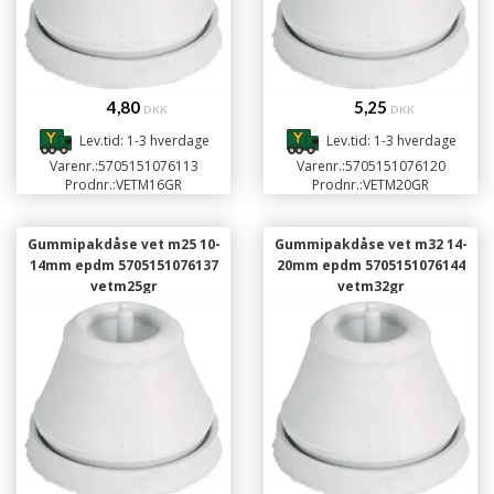
4,80
5,25
DKK
DKK
Lev.tid: 1-3 hverdage
Lev.tid: 1-3 hverdage
Varenr.:
5705151076113
Varenr.:
5705151076120
Prodnr.:
VETM16GR
Prodnr.:
VETM20GR
Gummipakdåse vet m25 10-
Gummipakdåse vet m32 14-
14mm epdm 5705151076137
20mm epdm 5705151076144
vetm25gr
vetm32gr