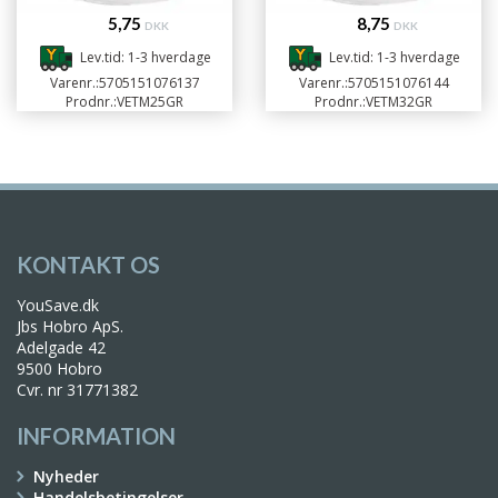
5,75
8,75
DKK
DKK
Lev.tid: 1-3 hverdage
Lev.tid: 1-3 hverdage
Varenr.:
5705151076137
Varenr.:
5705151076144
Prodnr.:
VETM25GR
Prodnr.:
VETM32GR
KONTAKT OS
YouSave.dk
Jbs Hobro ApS.
Adelgade 42
9500 Hobro
Cvr. nr 31771382
INFORMATION
Nyheder
Handelsbetingelser