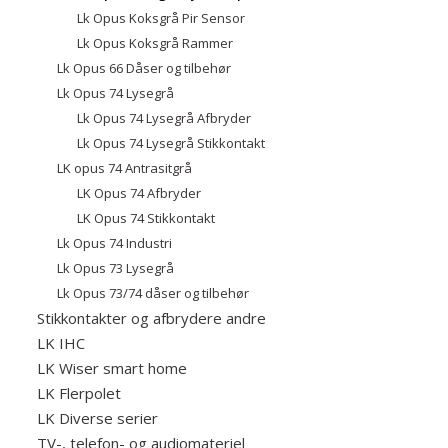
Lk Opus Koksgrå Pir Sensor
Lk Opus Koksgrå Rammer
Lk Opus 66 Dåser og tilbehør
Lk Opus 74 Lysegrå
Lk Opus 74 Lysegrå Afbryder
Lk Opus 74 Lysegrå Stikkontakt
LK opus 74 Antrasitgrå
LK Opus 74 Afbryder
LK Opus 74 Stikkontakt
Lk Opus 74 Industri
Lk Opus 73 Lysegrå
Lk Opus 73/74 dåser og tilbehør
Stikkontakter og afbrydere andre
LK IHC
LK Wiser smart home
LK Flerpolet
LK Diverse serier
TV-, telefon- og audiomateriel