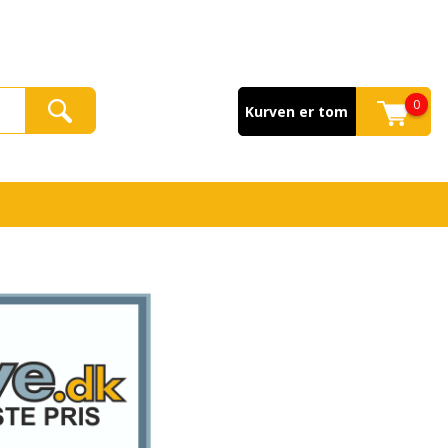
0
Kurven er tom