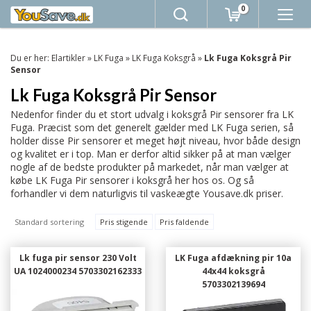
0
Du er her:
Elartikler
»
LK Fuga
»
LK Fuga Koksgrå
»
Lk Fuga Koksgrå Pir
Sensor
Lk Fuga Koksgrå Pir Sensor
Nedenfor finder du et stort udvalg i koksgrå Pir sensorer fra LK
Fuga. Præcist som det generelt gælder med LK Fuga serien, så
holder disse Pir sensorer et meget højt niveau, hvor både design
og kvalitet er i top. Man er derfor altid sikker på at man vælger
nogle af de bedste produkter på markedet, når man vælger at
købe LK Fuga Pir sensorer i koksgrå her hos os. Og så
forhandler vi dem naturligvis til vaskeægte Yousave.dk priser.
Standard sortering
Pris stigende
Pris faldende
Lk fuga pir sensor 230 Volt
LK Fuga afdækning pir 10a
UA 1024000234 5703302162333
44x44 koksgrå
5703302139694