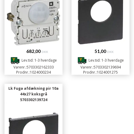
682,00
51,00
DKK
DKK
Lev.tid: 1-3 hverdage
Lev.tid: 1-3 hverdage
Varenr.:
5703302162333
Varenr.:
5703302139694
Prodnr.:
1024000234
Prodnr.:
1024001275
Lk Fuga afdækning pir 10a
44x27 koksgrå
5703302139724