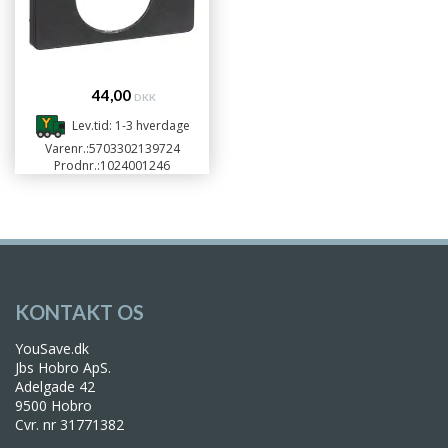
44,00
DKK
Lev.tid: 1-3 hverdage
Varenr.:
5703302139724
Prodnr.:
1024001246
KONTAKT OS
YouSave.dk
Jbs Hobro ApS.
Adelgade 42
9500 Hobro
Cvr. nr 31771382