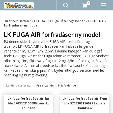
0
Du er her:
Elartikler
»
LK Fuga
»
LK Fuga Dåser og tilbehør
»
LK FUGA AIR
forfradåser ny model
LK FUGA AIR forfradåser ny model
På denne side tilbyder vi LK FUGA AIR forfradåser og
tilbehør. LK FUGA AIR forfradåser kan købes i følgende
varianter: 1m, 1,5m, 2m, 2,5m. I denne kategori kan du også
finde Lk Fuga Skruer for Fuga tekniske rammer, Lk Fuga vindtæt
aflastning slim, Skillevæg fuga air 2 og 2,5m dåse og Lk Fuga Air
mærkelære. Alt har allerbedste kvalitet fra Lauritz Knudsen og
kan købes til en skarp pris. Vi tilbyder altid god service med let
bestilling og hurtig levering.
Standard sortering
Pris stigende
Pris faldende
Lk fuga forfradåse air 1m
Lk fuga forfradåse air 1½m
blå 5703302156080 Lauritz
blå 5703302156097 Lauritz
Knudsen
Knudsen