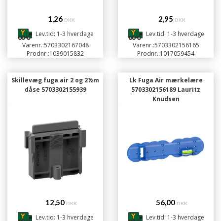
1,26
2,95
DKK
DKK
Lev.tid: 1-3 hverdage
Lev.tid: 1-3 hverdage
Varenr.:
5703302167048
Varenr.:
5703302156165
Prodnr.:
1039015832
Prodnr.:
1017059454
Skillevæg fuga air 2 og 2½m
Lk Fuga Air mærkelære
dåse 5703302155939
5703302156189 Lauritz
Knudsen
12,50
56,00
DKK
DKK
Lev.tid: 1-3 hverdage
Lev.tid: 1-3 hverdage