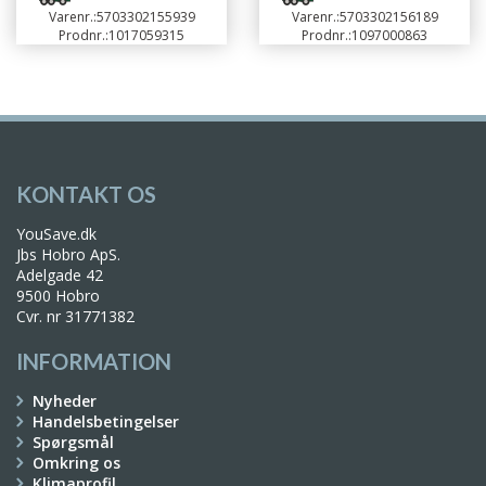
Varenr.:
5703302155939
Varenr.:
5703302156189
Prodnr.:
1017059315
Prodnr.:
1097000863
KONTAKT OS
YouSave.dk
Jbs Hobro ApS.
Adelgade 42
9500 Hobro
Cvr. nr 31771382
INFORMATION
Nyheder
Handelsbetingelser
Spørgsmål
Omkring os
Klimaprofil