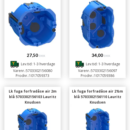
27,50
34,00
DKK
DKK
Lev.tid: 1-3 hverdage
Lev.tid: 1-3 hverdage
Varenr.:
5703302156080
Varenr.:
5703302156097
Prodnr.:
1017059373
Prodnr.:
1017059386
Lk fuga forfradåse air 2m
Lk fuga forfradåse air 2½m
blå 5703302156103 Lauritz
blå 5703302156110 Lauritz
Knudsen
Knudsen