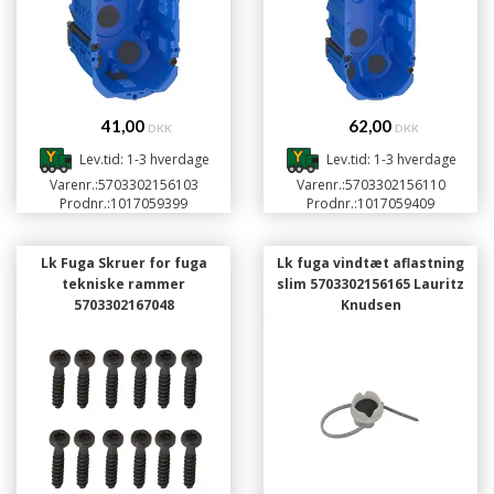
41,00
62,00
DKK
DKK
Lev.tid: 1-3 hverdage
Lev.tid: 1-3 hverdage
Varenr.:
5703302156103
Varenr.:
5703302156110
Prodnr.:
1017059399
Prodnr.:
1017059409
Lk Fuga Skruer for fuga
Lk fuga vindtæt aflastning
tekniske rammer
slim 5703302156165 Lauritz
5703302167048
Knudsen