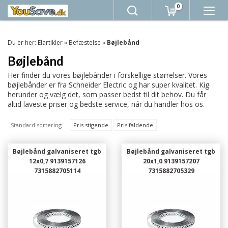
0
Du er her:
Elartikler
»
Befæstelse
»
Bøjlebånd
Bøjlebånd
Her finder du vores bøjlebånder i forskellige størrelser. Vores
bøjlebånder er fra Schneider Electric og har super kvalitet. Kig
herunder og vælg det, som passer bedst til dit behov. Du får
altid laveste priser og bedste service, når du handler hos os.
Standard sortering
Pris stigende
Pris faldende
Bøjlebånd galvaniseret tgb
Bøjlebånd galvaniseret tgb
12x0,7 9139157126
20x1,0 9139157207
7315882705114
7315882705329