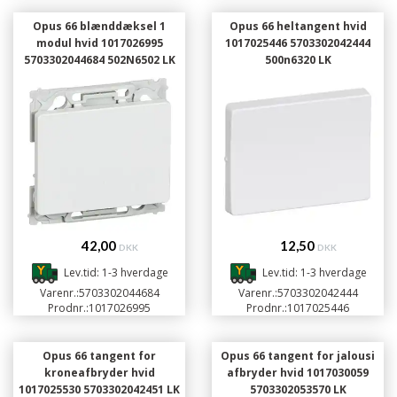
Opus 66 blænddæksel 1
Opus 66 heltangent hvid
modul hvid 1017026995
1017025446 5703302042444
5703302044684 502N6502 LK
500n6320 LK
42,00
12,50
DKK
DKK
Lev.tid: 1-3 hverdage
Lev.tid: 1-3 hverdage
Varenr.:
5703302044684
Varenr.:
5703302042444
Prodnr.:
1017026995
Prodnr.:
1017025446
Opus 66 tangent for
Opus 66 tangent for jalousi
kroneafbryder hvid
afbryder hvid 1017030059
1017025530 5703302042451 LK
5703302053570 LK