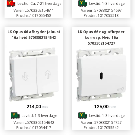
Lev.tid: Ca. 7-21 hverdage
Lev.tid: 1-3 hverdage
Varenr.:
5703302154611
Varenr.:
5703302154697
Prodnr.:
1017055458
Prodnr.:
1017055513
LK Opus 66 afbryder jalousi
LK Opus 66 nøglafbryder
16a hvid 5703302154642
korresp. Hvid 16a
5703302154727
214,00
126,00
DKK
DKK
Lev.tid: 1-3 hverdage
Lev.tid: 1-3 hverdage
Varenr.:
5703302154642
Varenr.:
5703302154727
Prodnr.:
1017054417
Prodnr.:
1017055542