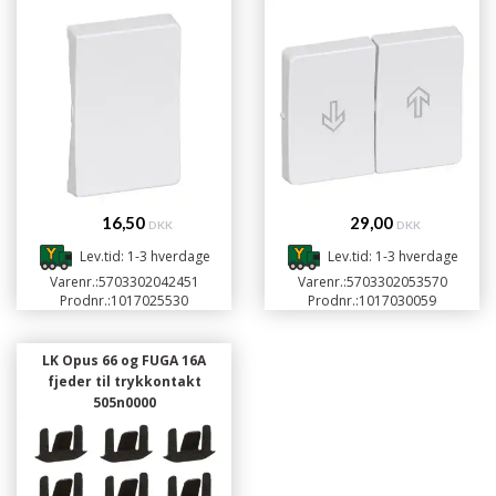
16,50
29,00
DKK
DKK
Lev.tid: 1-3 hverdage
Lev.tid: 1-3 hverdage
Varenr.:
5703302042451
Varenr.:
5703302053570
Prodnr.:
1017025530
Prodnr.:
1017030059
LK Opus 66 og FUGA 16A
fjeder til trykkontakt
505n0000