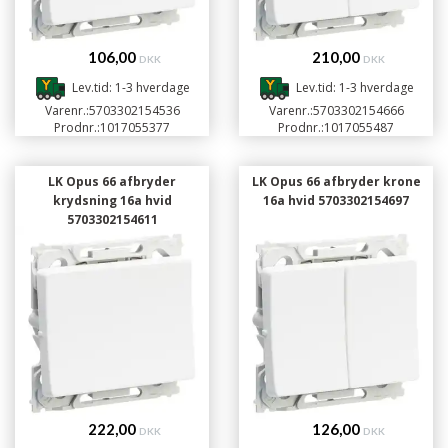
106,00
210,00
DKK
DKK
Lev.tid: 1-3 hverdage
Lev.tid: 1-3 hverdage
Varenr.:
5703302154536
Varenr.:
5703302154666
Prodnr.:
1017055377
Prodnr.:
1017055487
LK Opus 66 afbryder
LK Opus 66 afbryder krone
krydsning 16a hvid
16a hvid 5703302154697
5703302154611
222,00
126,00
DKK
DKK