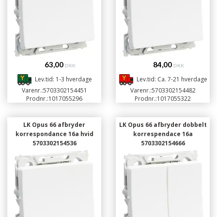
63,00
84,00
DKK
DKK
Lev.tid: 1-3 hverdage
Lev.tid: Ca. 7-21 hverdage
Varenr.:
5703302154451
Varenr.:
5703302154482
Prodnr.:
1017055296
Prodnr.:
1017055322
LK Opus 66 afbryder
LK Opus 66 afbryder dobbelt
korrespondance 16a hvid
korrespendace 16a
5703302154536
5703302154666