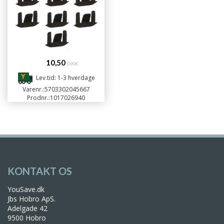
10,50
DKK
Lev.tid: 1-3 hverdage
Varenr.:
5703302045667
Prodnr.:
1017026940
KONTAKT OS
YouSave.dk
Jbs Hobro ApS.
Adelgade 42
9500 Hobro