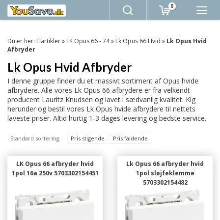
0
Du er her:
Elartikler
»
LK Opus 66 - 74
»
Lk Opus 66 Hvid
»
Lk Opus Hvid
Afbryder
Lk Opus Hvid Afbryder
I denne gruppe finder du et massivt sortiment af Opus hvide
afbrydere. Alle vores Lk Opus 66 afbrydere er fra velkendt
producent Lauritz Knudsen og lavet i sædvanlig kvalitet. Kig
herunder og bestil vores Lk Opus hvide afbrydere til nettets
laveste priser. Altid hurtig 1-3 dages levering og bedste service.
Standard sortering
Pris stigende
Pris faldende
LK Opus 66 afbryder hvid
Lk Opus 66 afbryder hvid
1pol 16a 250v 5703302154451
1pol sløjfeklemme
5703302154482