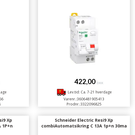
422,00
K
DKK
dage
Lev.tid: Ca. 7-21 hverdage
66
Varenr.:
3606481905413
8
Prodnr.:
3322096825
si9 Xp
Schneider Electric Resi9 Xp
A 1P+n
combiAutomatsikring C 13A 1p+n 30ma