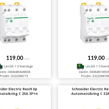
119,00
119,00
DKK
D
Lev.tid: 1-3 hverdage
Lev.tid: 1-3 hver
renr.:
3606485849638
Varenr.:
36064819050
Prodnr.:
3322096773
Prodnr.:
332209678
ider Electric Resi9 Xp
Schneider Electric Re
atsikring C 25A 3P+n
Automatsikring C 32