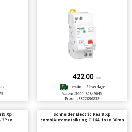
422,00
K
DKK
dage
Lev.tid: 1-3 hverdage
73
Varenr.:
3606485849645
4
Prodnr.:
3322096838
si9 Xp
Schneider Electric Resi9 Xp
A 3P+n
combiAutomatsikring C 16A 1p+n 30ma