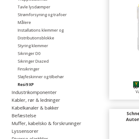
Tavle lysdæmper
Strømforsyning og trafoer
Målere
Installations klemmer og
Distributionsblokke
Styring klemmer
Sikringer D0
Sikringer Diazed
Finsikringer
Sløjfeskinner og tilbehør
Resi9 XP
Industrikomponenter
Va
Kabler, rør & ledninger
Kabelkanaler & bakker
Schne
Befæstelse
Autom
Muffer, kabelsko & forskruninger
Lyssensorer
Diverse elartikler