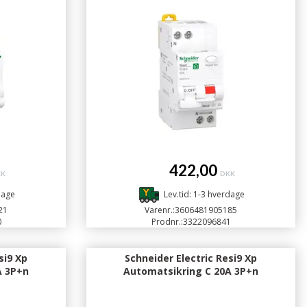
422,00
KK
DKK
dage
Lev.tid: 1-3 hverdage
21
Varenr.:
3606481905185
0
Prodnr.:
3322096841
si9 Xp
Schneider Electric Resi9 Xp
A 3P+n
Automatsikring C 20A 3P+n