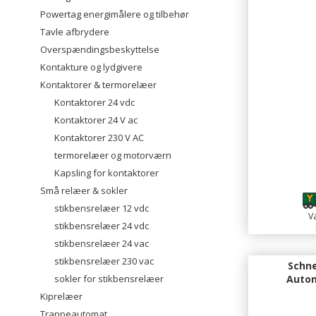
Powertag energimålere og tilbehør
Tavle afbrydere
Overspændingsbeskyttelse
Kontakture og lydgivere
Kontaktorer & termorelæer
Kontaktorer 24 vdc
Kontaktorer 24 V ac
Kontaktorer 230 V AC
termorelæer og motorværn
Kapsling for kontaktorer
Små relæer & sokler
stikbensrelæer 12 vdc
Va
stikbensrelæer 24 vdc
stikbensrelæer 24 vac
stikbensrelæer 230 vac
Schne
sokler for stikbensrelæer
Autom
Kiprelæer
Trappeautomat