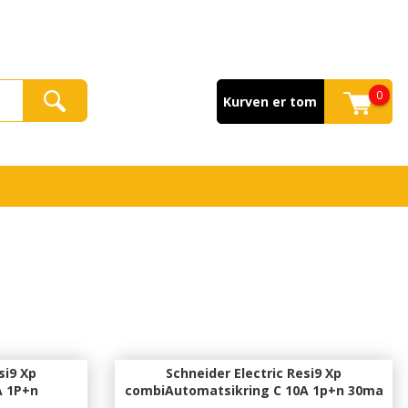
0
Kurven er tom
si9 Xp
Schneider Electric Resi9 Xp
A 1P+n
combiAutomatsikring C 10A 1p+n 30ma