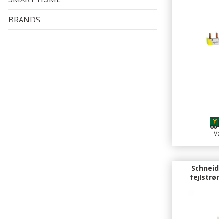
BRANDS
Va
Schneide
fejlstr