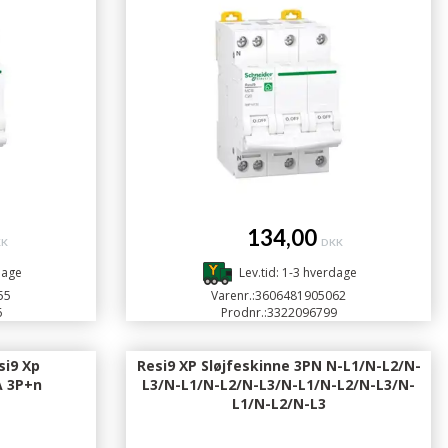
134,00
KK
DKK
dage
Lev.tid: 1-3 hverdage
55
Varenr.:
3606481905062
6
Prodnr.:
3322096799
si9 Xp
Resi9 XP Sløjfeskinne 3PN N-L1/N-L2/N-
A 3P+n
L3/N-L1/N-L2/N-L3/N-L1/N-L2/N-L3/N-
L1/N-L2/N-L3