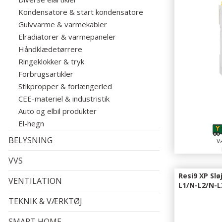
Kondensatore & start kondensatore
Gulvvarme & varmekabler
Elradiatorer & varmepaneler
Håndklædetørrere
Ringeklokker & tryk
Forbrugsartikler
Stikpropper & forlængerled
CEE-materiel & industristik
Auto og elbil produkter
El-hegn
BELYSNING
Va
VVS
Resi9 XP Sl
VENTILATION
L1/N-L2/N-L
TEKNIK & VÆRKTØJ
SMART HOME