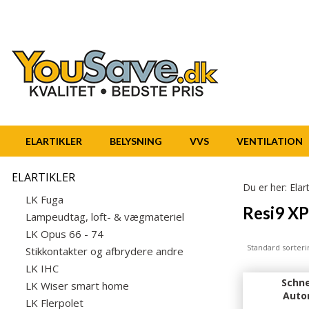
ELARTIKLER
BELYSNING
VVS
VENTILATION
ELARTIKLER
Du er her:
Elart
LK Fuga
Resi9 XP
Lampeudtag, loft- & vægmateriel
LK Opus 66 - 74
Standard sorteri
Stikkontakter og afbrydere andre
LK IHC
Schne
LK Wiser smart home
Auto
LK Flerpolet