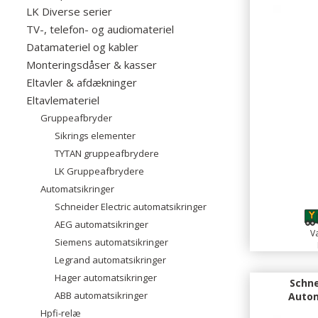
LK Diverse serier
TV-, telefon- og audiomateriel
Datamateriel og kabler
Monteringsdåser & kasser
Eltavler & afdækninger
Eltavlemateriel
Gruppeafbryder
Sikrings elementer
TYTAN gruppeafbrydere
LK Gruppeafbrydere
Automatsikringer
Schneider Electric automatsikringer
AEG automatsikringer
Va
Siemens automatsikringer
Legrand automatsikringer
Hager automatsikringer
Schne
ABB automatsikringer
Autom
Hpfi-relæ