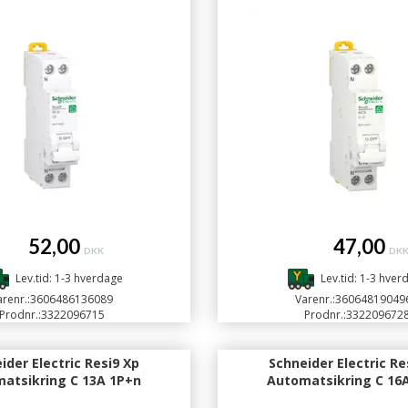
52,00
47,00
DKK
DK
Lev.tid: 1-3 hverdage
Lev.tid: 1-3 hver
renr.:
3606486136089
Varenr.:
36064819049
Prodnr.:
3322096715
Prodnr.:
332209672
ider Electric Resi9 Xp
Schneider Electric Re
atsikring C 13A 1P+n
Automatsikring C 16