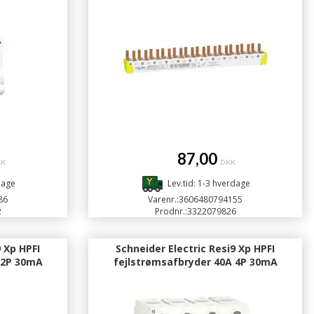
87,00
KK
DKK
dage
Lev.tid: 1-3 hverdage
86
Varenr.:
3606480794155
2
Prodnr.:
3322079826
9 Xp HPFI
Schneider Electric Resi9 Xp HPFI
 2P 30mA
fejlstrømsafbryder 40A 4P 30mA