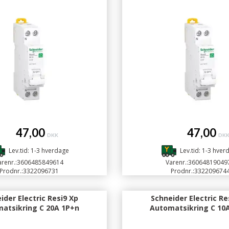
47,00
47,00
DKK
DK
Lev.tid: 1-3 hverdage
Lev.tid: 1-3 hver
renr.:
3606485849614
Varenr.:
36064819049
Prodnr.:
3322096731
Prodnr.:
332209674
ider Electric Resi9 Xp
Schneider Electric Re
atsikring C 20A 1P+n
Automatsikring C 10