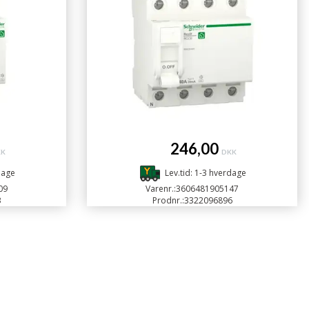
246,00
KK
DKK
dage
Lev.tid: 1-3 hverdage
09
Varenr.:
3606481905147
3
Prodnr.:
3322096896