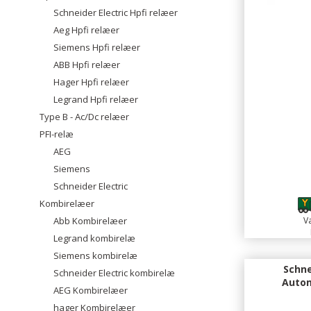
Schneider Electric Hpfi relæer
Aeg Hpfi relæer
Siemens Hpfi relæer
ABB Hpfi relæer
Hager Hpfi relæer
Legrand Hpfi relæer
Type B - Ac/Dc relæer
PFI-relæ
AEG
Siemens
Schneider Electric
Kombirelæer
Abb Kombirelæer
Va
Legrand kombirelæ
Siemens kombirelæ
Schne
Schneider Electric kombirelæ
Autom
AEG Kombirelæer
hager Kombirelæer