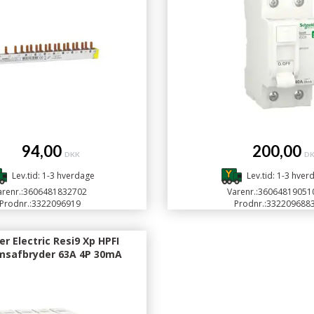
94,00
200,00
DKK
D
Lev.tid: 1-3 hverdage
Lev.tid: 1-3 hver
renr.:
3606481832702
Varenr.:
36064819051
Prodnr.:
3322096919
Prodnr.:
332209688
r Electric Resi9 Xp HPFI
ømsafbryder 63A 4P 30mA