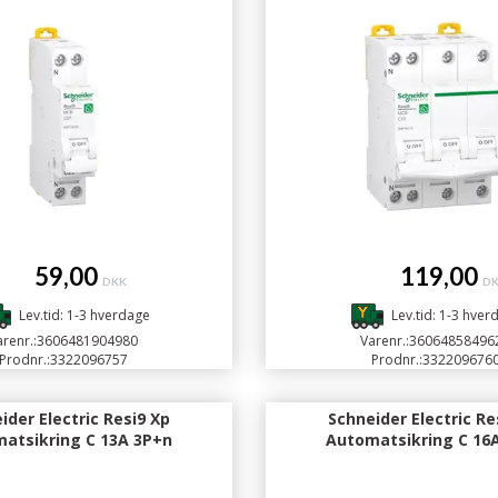
59,00
119,00
DKK
D
Lev.tid: 1-3 hverdage
Lev.tid: 1-3 hver
renr.:
3606481904980
Varenr.:
36064858496
Prodnr.:
3322096757
Prodnr.:
332209676
ider Electric Resi9 Xp
Schneider Electric Re
atsikring C 13A 3P+n
Automatsikring C 16