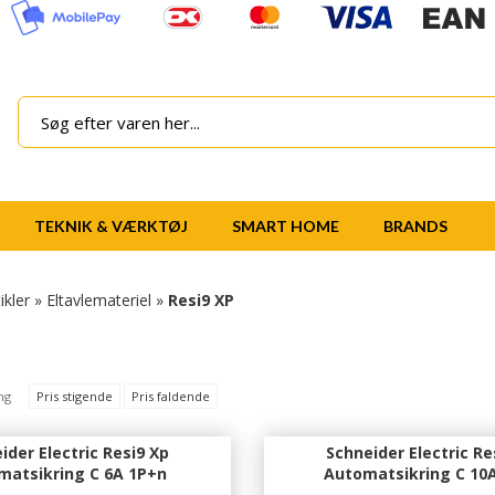
TEKNIK & VÆRKTØJ
SMART HOME
BRANDS
ikler
»
Eltavlemateriel
»
Resi9 XP
ng
Pris stigende
Pris faldende
ider Electric Resi9 Xp
Schneider Electric Re
matsikring C 6A 1P+n
Automatsikring C 10