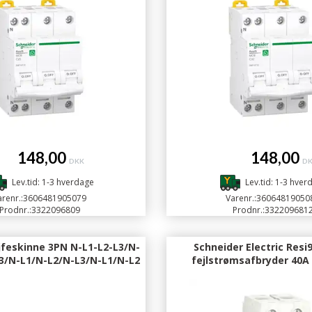
148,00
148,00
DKK
D
Lev.tid: 1-3 hverdage
Lev.tid: 1-3 hver
renr.:
3606481905079
Varenr.:
36064819050
Prodnr.:
3322096809
Prodnr.:
332209681
øjfeskinne 3PN N-L1-L2-L3/N-
Schneider Electric Resi
3/N-L1/N-L2/N-L3/N-L1/N-L2
fejlstrømsafbryder 40A