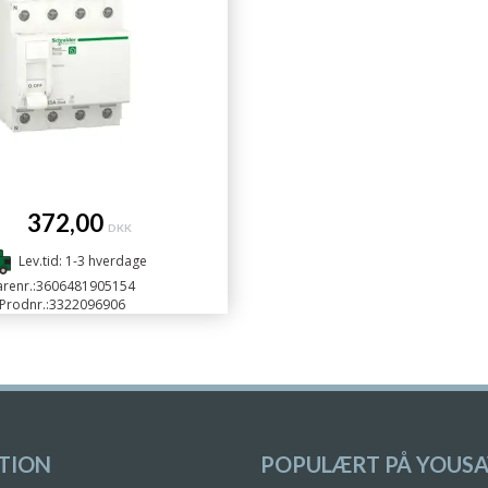
372,00
DKK
Lev.tid: 1-3 hverdage
renr.:
3606481905154
Prodnr.:
3322096906
TION
POPULÆRT PÅ YOUSA