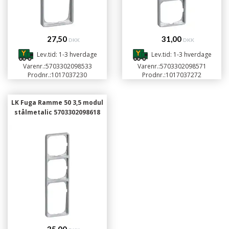
27,50
31,00
DKK
DKK
Lev.tid: 1-3 hverdage
Lev.tid: 1-3 hverdage
Varenr.:
5703302098533
Varenr.:
5703302098571
Prodnr.:
1017037230
Prodnr.:
1017037272
LK Fuga Ramme 50 3,5 modul
stålmetalic 5703302098618