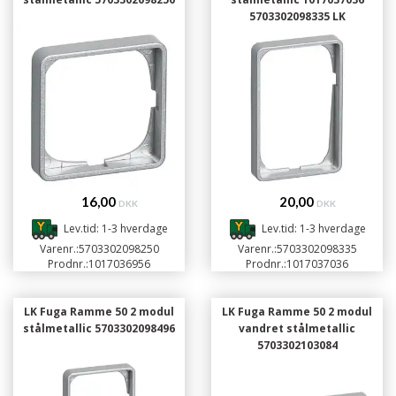
5703302098335 LK
16,00
20,00
DKK
DKK
Lev.tid: 1-3 hverdage
Lev.tid: 1-3 hverdage
Varenr.:
5703302098250
Varenr.:
5703302098335
Prodnr.:
1017036956
Prodnr.:
1017037036
LK Fuga Ramme 50 2 modul
LK Fuga Ramme 50 2 modul
stålmetallic 5703302098496
vandret stålmetallic
5703302103084