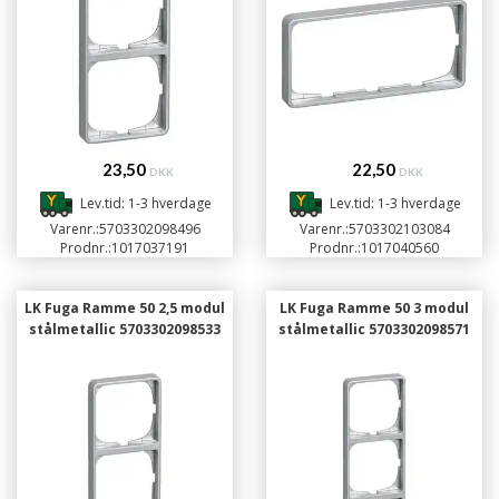
23,50
22,50
DKK
DKK
Lev.tid: 1-3 hverdage
Lev.tid: 1-3 hverdage
Varenr.:
5703302098496
Varenr.:
5703302103084
Prodnr.:
1017037191
Prodnr.:
1017040560
LK Fuga Ramme 50 2,5 modul
LK Fuga Ramme 50 3 modul
stålmetallic 5703302098533
stålmetallic 5703302098571