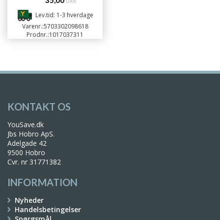
35,00
DKK
Lev.tid: 1-3 hverdage
Varenr.:
5703302098618
Prodnr.:
1017037311
KONTAKT OS
YouSave.dk
Jbs Hobro ApS.
Adelgade 42
9500 Hobro
Cvr. nr 31771382
INFORMATION
Nyheder
Handelsbetingelser
Spørgsmål