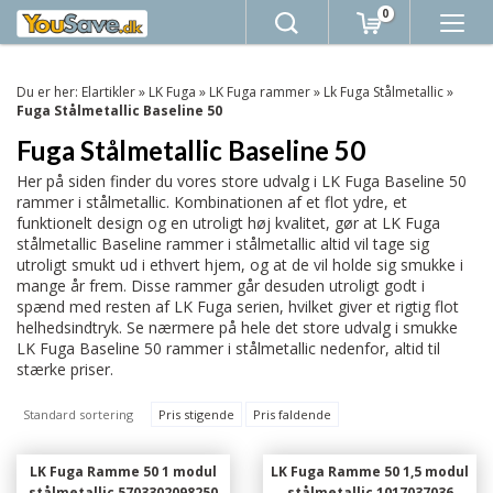
0
Du er her:
Elartikler
»
LK Fuga
»
LK Fuga rammer
»
Lk Fuga Stålmetallic
»
Fuga Stålmetallic Baseline 50
Fuga Stålmetallic Baseline 50
Her på siden finder du vores store udvalg i LK Fuga Baseline 50
rammer i stålmetallic. Kombinationen af et flot ydre, et
funktionelt design og en utroligt høj kvalitet, gør at LK Fuga
stålmetallic Baseline rammer i stålmetallic altid vil tage sig
utroligt smukt ud i ethvert hjem, og at de vil holde sig smukke i
mange år frem. Disse rammer går desuden utroligt godt i
spænd med resten af LK Fuga serien, hvilket giver et rigtig flot
helhedsindtryk. Se nærmere på hele det store udvalg i smukke
LK Fuga Baseline 50 rammer i stålmetallic nedenfor, altid til
stærke priser.
Standard sortering
Pris stigende
Pris faldende
LK Fuga Ramme 50 1 modul
LK Fuga Ramme 50 1,5 modul
stålmetallic 5703302098250
stålmetallic 1017037036