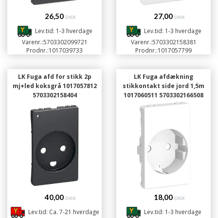
26,50
27,00
DKK
DKK
Lev.tid: 1-3 hverdage
Lev.tid: 1-3 hverdage
Varenr.:
5703302099721
Varenr.:
5703302158381
Prodnr.:
1017039733
Prodnr.:
1017057799
LK Fuga afd for stikk 2p
LK Fuga afdækning
mj+led koksgrå 1017057812
stikkontakt side jord 1,5m
5703302158404
1017060511 5703302166508
40,00
18,00
DKK
DKK
Lev.tid: Ca. 7-21 hverdage
Lev.tid: 1-3 hverdage