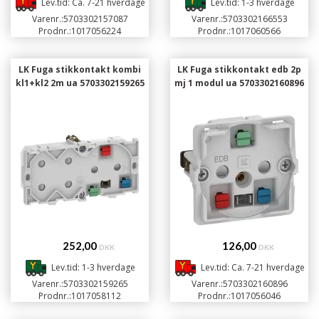
Lev.tid: Ca. 7-21 hverdage
Lev.tid: 1-3 hverdage
Varenr.:
5703302157087
Varenr.:
5703302166553
Prodnr.:
1017056224
Prodnr.:
1017060566
LK Fuga stikkontakt kombi
LK Fuga stikkontakt edb 2p
kl1+kl2 2m ua 5703302159265
mj 1 modul ua 5703302160896
252,00
126,00
DKK
DKK
Lev.tid: 1-3 hverdage
Lev.tid: Ca. 7-21 hverdage
Varenr.:
5703302159265
Varenr.:
5703302160896
Prodnr.:
1017058112
Prodnr.:
1017056046