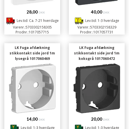
28,00
40,00
DKK
DKK
Lev.tid: Ca. 7-21 hverdage
Lev.tid: 1-3 hverdage
Varenr.:
5703302158305
Varenr.:
5703302158329
Prodnr.:
1017057715
Prodnr.:
1017057731
LK Fuga afdækning
LK Fuga afdækning
stikkontakt side jord 1m
stikkontakt side jord 1m
lysegrå 1017060469
koksgrå 1017060472
5703302166454
5703302166461
14,00
20,00
DKK
DKK
Lev.tid: 1-3 hverdage
Lev.tid: 1-3 hverdage