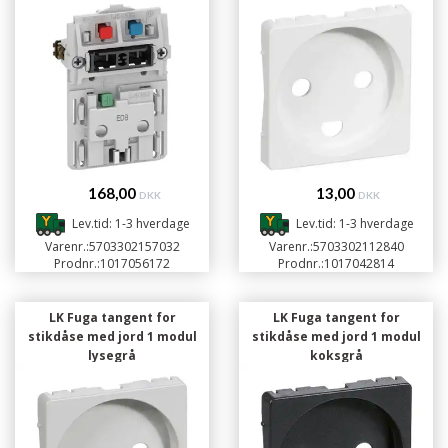
168,00
13,00
DKK
DKK
Lev.tid: 1-3 hverdage
Lev.tid: 1-3 hverdage
Varenr.:
5703302157032
Varenr.:
5703302112840
Prodnr.:
1017056172
Prodnr.:
1017042814
LK Fuga tangent for
LK Fuga tangent for
stikdåse med jord 1 modul
stikdåse med jord 1 modul
lysegrå
koksgrå