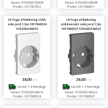
Varenr.:
5703302158404
Varenr.:
5703302166508
Prodnr.:
1017057812
Prodnr.:
1017060511
LK Fuga afdækning stikk
LK Fuga afdækning
side jord 1,5m 1017060524
stikkontakt side jord 1,5m
5703302166515
1017060537 5703302166522
18,00
26,00
DKK
DKK
Lev.tid: 1-3 hverdage
Lev.tid: 1-3 hverdage
Varenr.:
5703302166515
Varenr.:
5703302166522
Prodnr.:
1017060524
Prodnr.:
1017060537