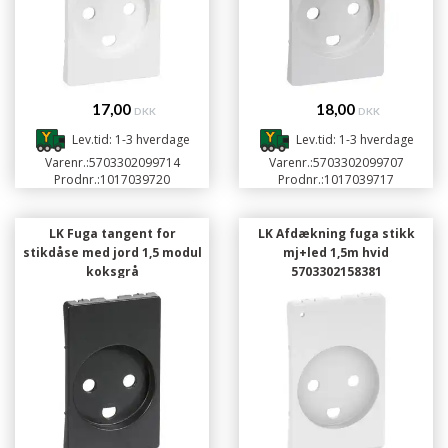
17,00
18,00
DKK
DKK
Lev.tid: 1-3 hverdage
Lev.tid: 1-3 hverdage
Varenr.:
5703302099714
Varenr.:
5703302099707
Prodnr.:
1017039720
Prodnr.:
1017039717
LK Fuga tangent for
LK Afdækning fuga stikk
stikdåse med jord 1,5 modul
mj+led 1,5m hvid
koksgrå
5703302158381