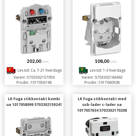
202,00
108,00
DKK
DKK
Lev.tid: Ca. 7-21 hverdage
Lev.tid: 1-3 hverdage
Varenr.:
5703302157056
Varenr.:
5703302166492
Prodnr.:
1017056198
Prodnr.:
1017060508
LK Fuga stikkontakt kombi
LK Fuga stikkontakt med
ua 1017058099 5703302159241
usb-lader c-lader ua
1017057634 5703302170208