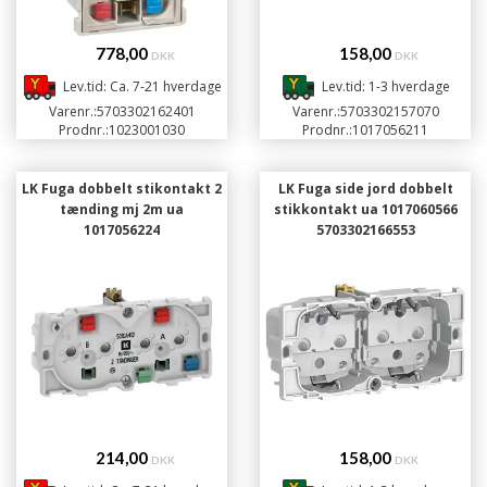
778,00
158,00
DKK
DKK
Lev.tid: Ca. 7-21 hverdage
Lev.tid: 1-3 hverdage
Varenr.:
5703302162401
Varenr.:
5703302157070
Prodnr.:
1023001030
Prodnr.:
1017056211
LK Fuga dobbelt stikontakt 2
LK Fuga side jord dobbelt
tænding mj 2m ua
stikkontakt ua 1017060566
1017056224
5703302166553
214,00
158,00
DKK
DKK