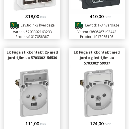
318,00
410,00
DKK
DKK
Lev.tid: 1-3 hverdage
Lev.tid: 1-3 hverdage
Varenr.:
5703302163293
Varenr.:
3606487192442
Prodnr.:
1017058387
Prodnr.:
1017065105
LK Fuga stikkontakt 2p med
LK Fuga stikkontakt med
jord 1,5m ua 5703302156530
jord og led 1,5m ua
5703302159937
111,00
174,00
DKK
DKK