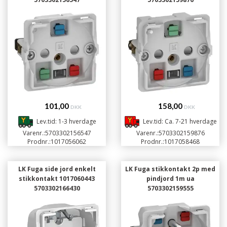
101,00
158,00
DKK
DKK
Lev.tid: 1-3 hverdage
Lev.tid: Ca. 7-21 hverdage
Varenr.:
5703302156547
Varenr.:
5703302159876
Prodnr.:
1017056062
Prodnr.:
1017058468
LK Fuga side jord enkelt
LK Fuga stikkontakt 2p med
stikkontakt 1017060443
pindjord 1m ua
5703302166430
5703302159555