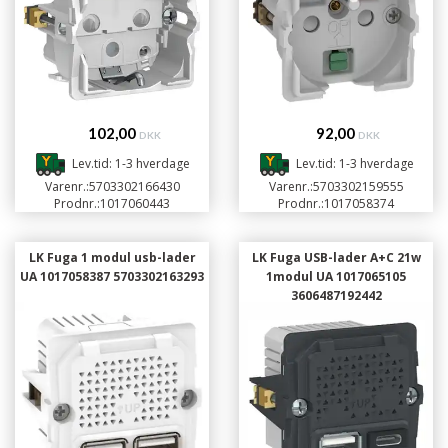
102,00
92,00
DKK
DKK
Lev.tid: 1-3 hverdage
Lev.tid: 1-3 hverdage
Varenr.:
5703302166430
Varenr.:
5703302159555
Prodnr.:
1017060443
Prodnr.:
1017058374
LK Fuga 1 modul usb-lader
LK Fuga USB-lader A+C 21w
UA 1017058387 5703302163293
1modul UA 1017065105
3606487192442