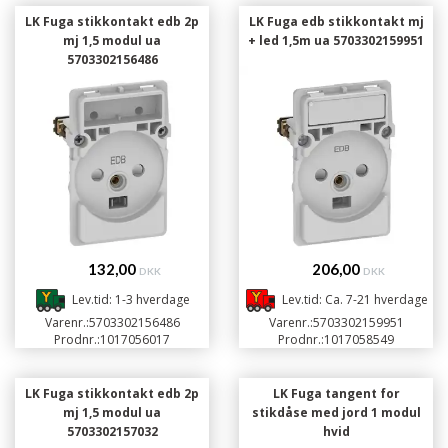
LK Fuga stikkontakt edb 2p
LK Fuga edb stikkontakt mj
mj 1,5 modul ua
+ led 1,5m ua 5703302159951
5703302156486
132,00
206,00
DKK
DKK
Lev.tid: 1-3 hverdage
Lev.tid: Ca. 7-21 hverdage
Varenr.:
5703302156486
Varenr.:
5703302159951
Prodnr.:
1017056017
Prodnr.:
1017058549
LK Fuga stikkontakt edb 2p
LK Fuga tangent for
mj 1,5 modul ua
stikdåse med jord 1 modul
5703302157032
hvid