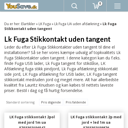
0
Du er her:
Elartikler
»
LK Fuga
»
Lk Fuga UA uden afdækning
»
Lk Fuga
Stikkontakt uden tangent
Lk Fuga Stikkontakt uden tangent
Leder du efter Lk Fuga Stikkontakter uden tangent til dine el
installationer? Så se her vores kæmpe udvalg af topkvalitets Lk
Fuga Stikkontakter uden tangent. I denne kategori kan du f.eks.
finde Fuga USB lader, Lk Fuga tangent for stikdåse, LK
Afdækning fuga stikk pindjord, Lk Fuga afdækning stikkontakt
side jord, LK Fuga afdækning for USB lader, LK Fuga tangent
stikkontakt med/uden jord og meget mere. Alt har allerbedste
kvalitet fra Lauritz Knudsen og kan købes til nettets laveste
priser. Bestil i dag og få hurtig forsendelse.
Standard sortering
Pris stigende
Pris faldende
LK Fuga stikkontakt 2pol
LK Fuga stikkontakt 2p med
med jord 1m ua
jord + led 1m ua
5703302156547
5703302159876