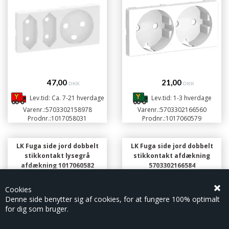
47,00
21,00
DKK
DKK
Lev.tid: Ca. 7-21 hverdage
Lev.tid: 1-3 hverdage
Varenr.:
5703302158978
Varenr.:
5703302166560
Prodnr.:
1017058031
Prodnr.:
1017060579
LK Fuga side jord dobbelt
LK Fuga side jord dobbelt
stikkontakt lysegrå
stikkontakt afdækning
afdækning 1017060582
5703302166584
5703302166577
Cookies
Denne side benytter sig af cookies, for at fungere 100% optimalt
for dig som bruger.