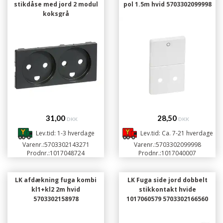
stikdåse med jord 2 modul
pol 1.5m hvid 5703302099998
koksgrå
31,00
28,50
DKK
DKK
Lev.tid: 1-3 hverdage
Lev.tid: Ca. 7-21 hverdage
Varenr.:
5703302143271
Varenr.:
5703302099998
Prodnr.:
1017048724
Prodnr.:
1017040007
LK afdækning fuga kombi
LK Fuga side jord dobbelt
kl1+kl2 2m hvid
stikkontakt hvide
5703302158978
1017060579 5703302166560