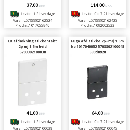
37,00
114,00
DKK
DKK
Lev.tid: 1-3 hverdage
Lev.tid: Ca. 7-21 hverdage
Varenr.:
5703302162524
Varenr.:
5703302162425
Prodnr.:
1017055940
Prodnr.:
1092002523
LK afdækning stikkontakt
Fuga afd.stikko.2p+m/j 1.5m
2p mj 1.5m hvid
ko 1017040052 5703302100045
5703302100038
530d8920
41,00
64,00
DKK
DKK
Lev.tid: 1-3 hverdage
Lev.tid: Ca. 7-21 hverdage
Varenr.:
5703302100038
Varenr.:
5703302100045