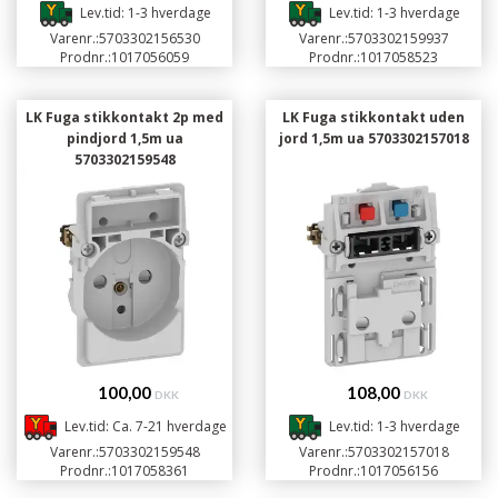
Lev.tid: 1-3 hverdage
Lev.tid: 1-3 hverdage
Varenr.:
5703302156530
Varenr.:
5703302159937
Prodnr.:
1017056059
Prodnr.:
1017058523
LK Fuga stikkontakt 2p med
LK Fuga stikkontakt uden
pindjord 1,5m ua
jord 1,5m ua 5703302157018
5703302159548
100,00
108,00
DKK
DKK
Lev.tid: Ca. 7-21 hverdage
Lev.tid: 1-3 hverdage
Varenr.:
5703302159548
Varenr.:
5703302157018
Prodnr.:
1017058361
Prodnr.:
1017056156