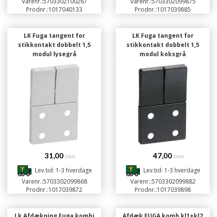
Varenr.:
5703302100267
Varenr.:
5703302099875
Prodnr.:
1017040133
Prodnr.:
1017039885
LK Fuga tangent for
LK Fuga tangent for
stikkontakt dobbelt 1,5
stikkontakt dobbelt 1,5
modul lysegrå
modul koksgrå
31,00
47,00
DKK
DKK
Lev.tid: 1-3 hverdage
Lev.tid: 1-3 hverdage
Varenr.:
5703302099868
Varenr.:
5703302099882
Prodnr.:
1017039872
Prodnr.:
1017039898
Lk Afdækning Fuga kombi
Afdæk FUGA komb kl1+kl2