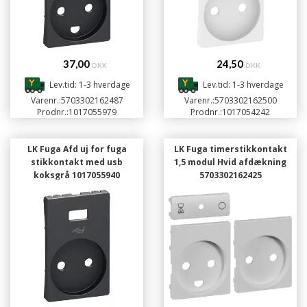
37,00
24,50
DKK
DKK
Lev.tid: 1-3 hverdage
Lev.tid: 1-3 hverdage
Varenr.:
5703302162487
Varenr.:
5703302162500
Prodnr.:
1017055979
Prodnr.:
1017054242
LK Fuga Afd uj for fuga
LK Fuga timerstikkontakt
stikkontakt med usb
1,5 modul Hvid afdækning
koksgrå 1017055940
5703302162425
5703302162524