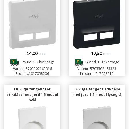
14,00
17,50
DKK
DKK
Lev.tid: 1-3 hverdage
Lev.tid: 1-3 hverdage
Varenr.:
5703302163316
Varenr.:
5703302163323
Prodnr.:
1017058206
Prodnr.:
1017058219
LK Fuga tangent for
LK Fuga tangent stikdåse
stikdåse med jord 1,5 modul
med jord 1,5 modul lysegrå
hvid