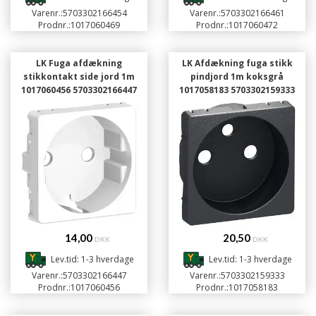
Varenr.:
5703302166454
Varenr.:
5703302166461
Prodnr.:
1017060469
Prodnr.:
1017060472
LK Fuga afdækning
LK Afdækning fuga stikk
stikkontakt side jord 1m
pindjord 1m koksgrå
1017060456 5703302166447
1017058183 5703302159333
14,00
20,50
DKK
DKK
Lev.tid: 1-3 hverdage
Lev.tid: 1-3 hverdage
Varenr.:
5703302166447
Varenr.:
5703302159333
Prodnr.:
1017060456
Prodnr.:
1017058183