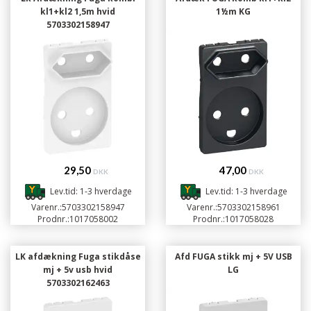
kl1+kl2 1,5m hvid
1½m KG
5703302158947
29,50
47,00
DKK
DKK
Lev.tid: 1-3 hverdage
Lev.tid: 1-3 hverdage
Varenr.:
5703302158947
Varenr.:
5703302158961
Prodnr.:
1017058002
Prodnr.:
1017058028
LK afdækning Fuga stikdåse
Afd FUGA stikk mj + 5V USB
mj + 5v usb hvid
LG
5703302162463