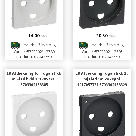
14,00
20,50
DKK
DKK
Lev.tid: 1-3 hverdage
Lev.tid: 1-3 hverdage
Varenr.:
5703302112789
Varenr.:
5703302112895
Prodnr.:
1017042759
Prodnr.:
1017042869
LK Afdækning for fuga stikk
LK Afdækning fuga stikk 2p
mj+led hvid 1017057715
mj+led 1m koksgrå
5703302158305
1017057731 5703302158329