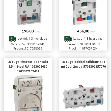
198,00
456,00
DKK
DKK
Lev.tid: 1-3 hverdage
Lev.tid: 1-3 hverdage
Varenr.:
5703302159241
Varenr.:
5703302170208
Prodnr.:
1017058099
Prodnr.:
1017057634
LK Fuga timerstikkontakt
LK Fuga dobbel stikkontakt
1,5m 2-pol UA 1023001030
mj 2pol 2m ua 5703302157070
5703302162401