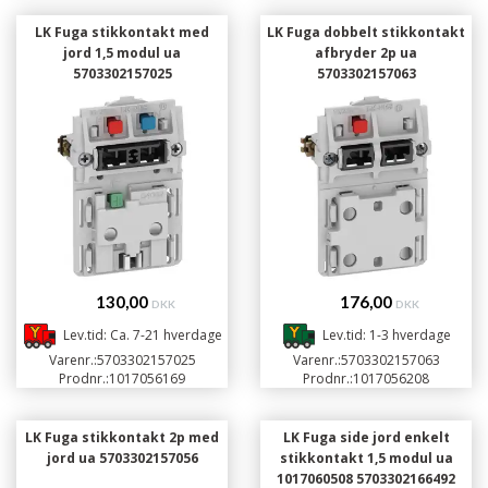
LK Fuga stikkontakt med
LK Fuga dobbelt stikkontakt
jord 1,5 modul ua
afbryder 2p ua
5703302157025
5703302157063
130,00
176,00
DKK
DKK
Lev.tid: Ca. 7-21 hverdage
Lev.tid: 1-3 hverdage
Varenr.:
5703302157025
Varenr.:
5703302157063
Prodnr.:
1017056169
Prodnr.:
1017056208
LK Fuga stikkontakt 2p med
LK Fuga side jord enkelt
jord ua 5703302157056
stikkontakt 1,5 modul ua
1017060508 5703302166492