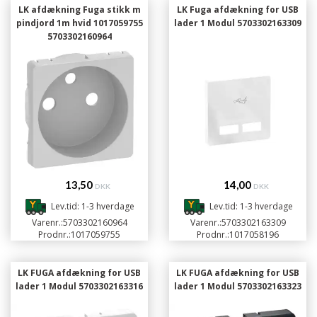
LK afdækning Fuga stikk m
LK Fuga afdækning for USB
pindjord 1m hvid 1017059755
lader 1 Modul 5703302163309
5703302160964
13,50
14,00
DKK
DKK
Lev.tid: 1-3 hverdage
Lev.tid: 1-3 hverdage
Varenr.:
5703302160964
Varenr.:
5703302163309
Prodnr.:
1017059755
Prodnr.:
1017058196
LK FUGA afdækning for USB
LK FUGA afdækning for USB
lader 1 Modul 5703302163316
lader 1 Modul 5703302163323