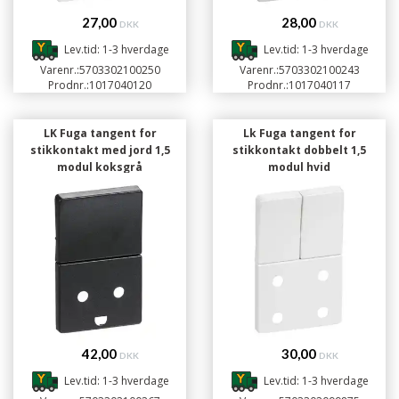
27,00
28,00
DKK
DKK
Lev.tid: 1-3 hverdage
Lev.tid: 1-3 hverdage
Varenr.:
5703302100250
Varenr.:
5703302100243
Prodnr.:
1017040120
Prodnr.:
1017040117
LK Fuga tangent for
Lk Fuga tangent for
stikkontakt med jord 1,5
stikkontakt dobbelt 1,5
modul koksgrå
modul hvid
42,00
30,00
DKK
DKK
Lev.tid: 1-3 hverdage
Lev.tid: 1-3 hverdage