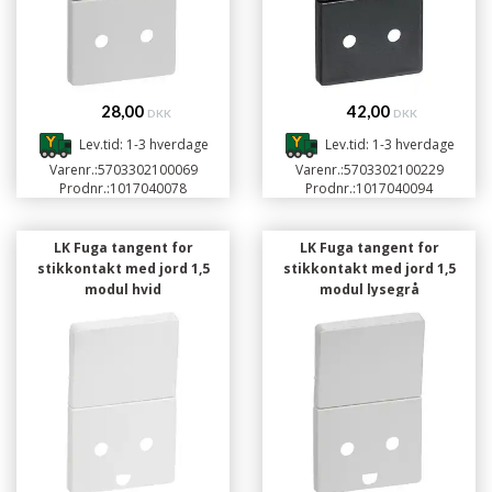
28,00
42,00
DKK
DKK
Lev.tid: 1-3 hverdage
Lev.tid: 1-3 hverdage
Varenr.:
5703302100069
Varenr.:
5703302100229
Prodnr.:
1017040078
Prodnr.:
1017040094
LK Fuga tangent for
LK Fuga tangent for
stikkontakt med jord 1,5
stikkontakt med jord 1,5
modul hvid
modul lysegrå