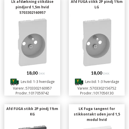
Lk afdækning stikdåse
Afd FUGA stikk 2P pindj 1½m
pindjord 1,5m hvid
LG
5703302160957
18,00
18,00
DKK
DKK
Lev.tid: 1-3 hverdage
Lev.tid: 1-3 hverdage
Varenr.:
5703302160957
Varenr.:
5703302156752
Prodnr.:
1017059742
Prodnr.:
1017056130
Afd FUGA stikk 2P pindj 1½m
LK Fuga tangent for
KG
stikkontakt uden jord 1,5
modul hvid