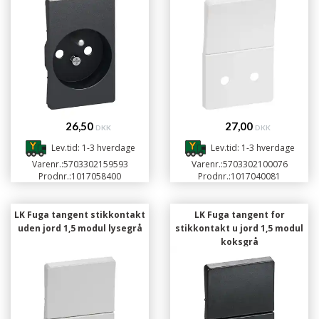
26,50
27,00
DKK
DKK
Lev.tid: 1-3 hverdage
Lev.tid: 1-3 hverdage
Varenr.:
5703302159593
Varenr.:
5703302100076
Prodnr.:
1017058400
Prodnr.:
1017040081
LK Fuga tangent stikkontakt
LK Fuga tangent for
uden jord 1,5 modul lysegrå
stikkontakt u jord 1,5 modul
koksgrå