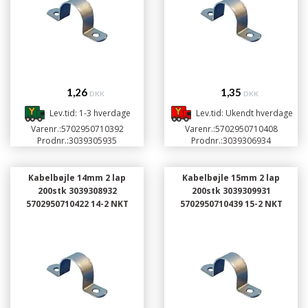
1,26
1,35
DKK
DKK
Lev.tid: 1-3 hverdage
Lev.tid: Ukendt hverdage
Varenr.:
5702950710392
Varenr.:
5702950710408
Prodnr.:
3039305935
Prodnr.:
3039306934
Kabelbøjle 14mm 2 lap
Kabelbøjle 15mm 2 lap
200stk 3039308932
200stk 3039309931
5702950710422 14-2 NKT
5702950710439 15-2 NKT