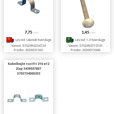
7,75
1,45
DKK
DKK
Lev.tid: Ukendt hverdage
Lev.tid: 1-3 hverdage
Varenr.:
5702950234720
Varenr.:
5702950710101
Prodnr.:
3039331941
Prodnr.:
3039015940
Kabelbøjle rustfri 316 ø12
2lap 5439507807
5703734000203