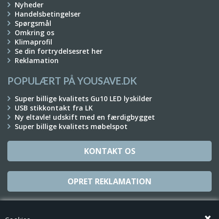
Nyheder
Handelsbetingelser
Spørgsmål
Omkring os
Klimaprofil
Se din fortrydelsesret her
Reklamation
POPULÆRT PÅ YOUSAVE.DK
Super billige kvalitets Gu10 LED lyskilder
USB stikkontakt fra LK
Ny eltavle! udskift med en færdigbygget
Super billige kvalitets møbelspot
KONTAKT OS
OPRET REKLAMATION
TILMELD NYHEDSBREV