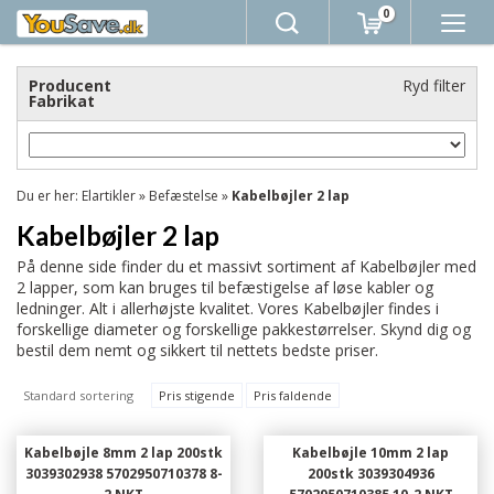
0
Producent
Ryd filter
Fabrikat
Du er her:
Elartikler
»
Befæstelse
»
Kabelbøjler 2 lap
Kabelbøjler 2 lap
På denne side finder du et massivt sortiment af Kabelbøjler med
2 lapper, som kan bruges til befæstigelse af løse kabler og
ledninger. Alt i allerhøjste kvalitet. Vores Kabelbøjler findes i
forskellige diameter og forskellige pakkestørrelser. Skynd dig og
bestil dem nemt og sikkert til nettets bedste priser.
Standard sortering
Pris stigende
Pris faldende
Kabelbøjle 8mm 2 lap 200stk
Kabelbøjle 10mm 2 lap
3039302938 5702950710378 8-
200stk 3039304936