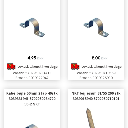
4,95
8,00
DKK
DKK
Lev.tid: Ukendt hverdage
Lev.tid: Ukendt hverdage
Varenr.:
5702950234713
Varenr.:
5702950710569
Prodnr.:
3039322947
Prodnr.:
3039326930
Kabelbøjle 50mm 2 lap 40stk
NKT bøjlesøm 31/55 200 stk
3039331941 5702950234720
3039015940 5702950710101
50-2 NKT