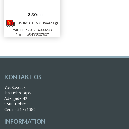
3,30
DKK
Lev.tid: Ca. 7-21 hverdage
Varenr.:
5703734000203
Prodnr.:
5439507807
KONTAKT OS
YouSave.dk
Jbs Hobro ApS.
Adelgade 42
9500 Hobro
Cvr. nr 31771382
INFORMATION