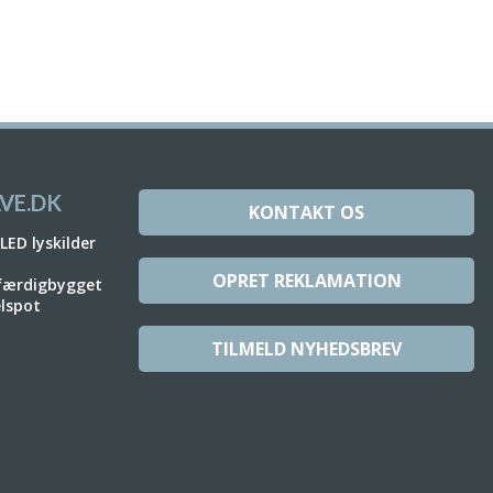
VE.DK
KONTAKT OS
 LED lyskilder
OPRET REKLAMATION
 færdigbygget
elspot
TILMELD NYHEDSBREV