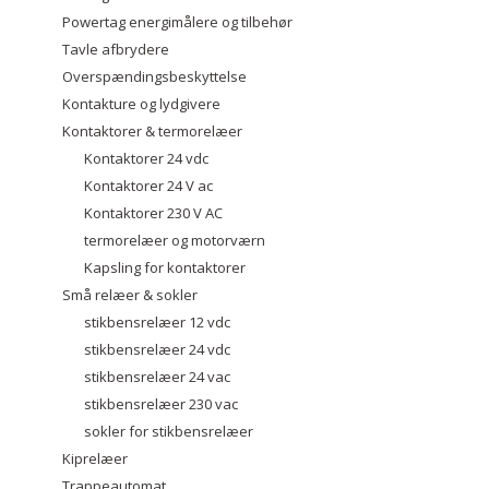
Powertag energimålere og tilbehør
Tavle afbrydere
Overspændingsbeskyttelse
Kontakture og lydgivere
Kontaktorer & termorelæer
Kontaktorer 24 vdc
Kontaktorer 24 V ac
Kontaktorer 230 V AC
termorelæer og motorværn
Kapsling for kontaktorer
Små relæer & sokler
stikbensrelæer 12 vdc
stikbensrelæer 24 vdc
stikbensrelæer 24 vac
stikbensrelæer 230 vac
sokler for stikbensrelæer
Kiprelæer
Trappeautomat