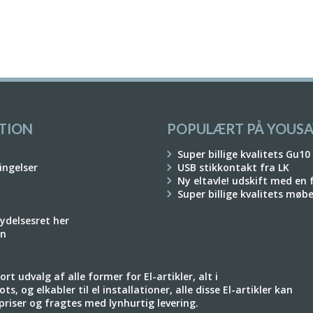
TION
POPULÆRT PÅ YOUSA
Super billige kvalitets Gu10
ingelser
USB stikkontakt fra LK
Ny eltavle! udskift med en
Super billige kvalitets møb
rydelsesret her
on
rt udvalg af alle former for El-artikler, alt i
ts, og elkabler til el installationer, alle disse El-artikler kan
e priser og fragtes med lynhurtig levering.