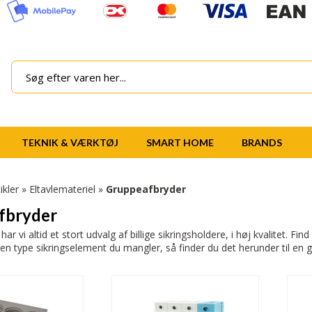
TEKNIK & VÆRKTØJ
SMART HOME
BRANDS
ikler
»
Eltavlemateriel
»
Gruppeafbryder
fbryder
ar vi altid et stort udvalg af billige sikringsholdere, i høj kvalitet. F
lken type sikringselement du mangler, så finder du det herunder til en g