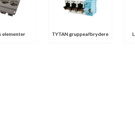
s elementer
TYTAN gruppeafbrydere
L