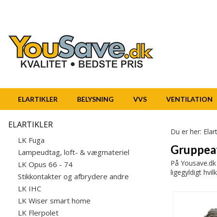
ELARTIKLER
BELYSNING
VVS
VENTILATION
ELARTIKLER
Du er her:
Elart
LK Fuga
Gruppea
Lampeudtag, loft- & vægmateriel
På Yousave.dk h
LK Opus 66 - 74
ligegyldigt hvi
Stikkontakter og afbrydere andre
LK IHC
LK Wiser smart home
LK Flerpolet