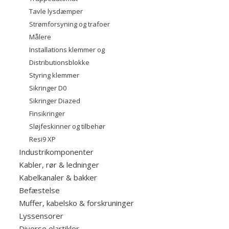
Tavle lysdæmper
Strømforsyning og trafoer
Målere
Installations klemmer og
Distributionsblokke
Styring klemmer
Sikringer D0
Sikringer Diazed
Finsikringer
Sløjfeskinner og tilbehør
Resi9 XP
Industrikomponenter
Kabler, rør & ledninger
Kabelkanaler & bakker
Befæstelse
Muffer, kabelsko & forskruninger
Lyssensorer
Diverse elartikler