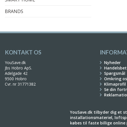
BRANDS
KONTAKT OS
INFORMA
YouSave.dk
Nyheder
Jbs Hobro ApS.
Handelsbet
Adelgade 42
Spørgsmål
9500 Hobro
Omkring os
Cvr. nr 31771382
Klimaprofil
Se din fort
Reklamati
YouSave.dk tilbyder dig et sto
installationsmateriel, loftspo
købes til faste billige onlin