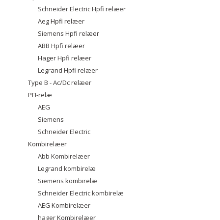
Schneider Electric Hpfi relæer
Aeg Hpfi relæer
Siemens Hpfi relæer
ABB Hpfi relæer
Hager Hpfi relæer
Legrand Hpfi relæer
Type B - Ac/Dc relæer
PFI-relæ
AEG
Siemens
Schneider Electric
Kombirelæer
Abb Kombirelæer
Legrand kombirelæ
Siemens kombirelæ
Schneider Electric kombirelæ
AEG Kombirelæer
hager Kombirelæer