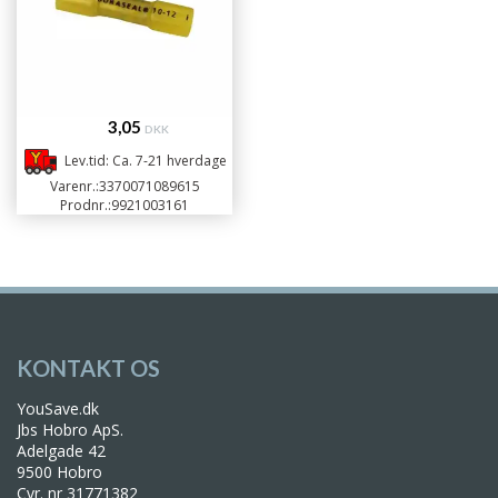
3,05
DKK
Lev.tid: Ca. 7-21 hverdage
Varenr.:
3370071089615
Prodnr.:
9921003161
KONTAKT OS
YouSave.dk
Jbs Hobro ApS.
Adelgade 42
9500 Hobro
Cvr. nr 31771382