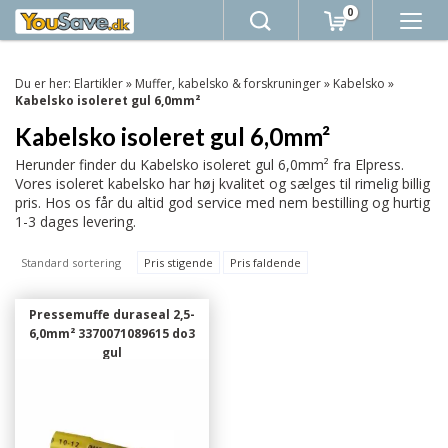
0
Du er her:
Elartikler
»
Muffer, kabelsko & forskruninger
»
Kabelsko
»
Kabelsko isoleret gul 6,0mm²
Kabelsko isoleret gul 6,0mm²
Herunder finder du Kabelsko isoleret gul 6,0mm² fra Elpress.
Vores isoleret kabelsko har høj kvalitet og sælges til rimelig billig
pris. Hos os får du altid god service med nem bestilling og hurtig
1-3 dages levering.
Standard sortering
Pris stigende
Pris faldende
Pressemuffe duraseal 2,5-
6,0mm² 3370071089615 do3
gul