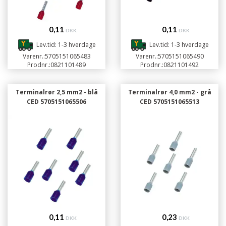
0,11
0,11
DKK
DKK
Lev.tid: 1-3 hverdage
Lev.tid: 1-3 hverdage
Varenr.:
5705151065483
Varenr.:
5705151065490
Prodnr.:
0821101489
Prodnr.:
0821101492
Terminalrør 2,5 mm2 - blå
Terminalrør 4,0 mm2 - grå
CED 5705151065506
CED 5705151065513
0,11
0,23
DKK
DKK