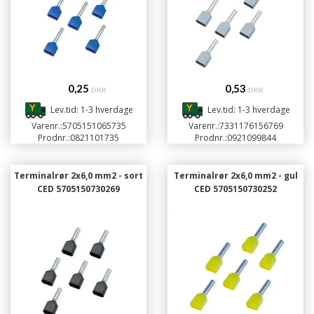
0,25
0,53
DKK
DKK
Lev.tid: 1-3 hverdage
Lev.tid: 1-3 hverdage
Varenr.:
5705151065735
Varenr.:
7331176156769
Prodnr.:
0821101735
Prodnr.:
0921099844
Terminalrør 2x6,0 mm2 - sort
Terminalrør 2x6,0 mm2 - gul
CED 5705150730269
CED 5705150730252