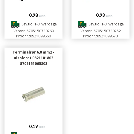
0,98
0,93
DKK
DKK
Lev.tid: 1-3 hverdage
Lev.tid: 1-3 hverdage
Varenr.:
5705150730269
Varenr.:
5705150730252
Prodnr.:
0921099860
Prodnr.:
0921099873
Terminalrør 6,0 mm2 -
uisoleret 0821101803
5705151065803
0,19
DKK