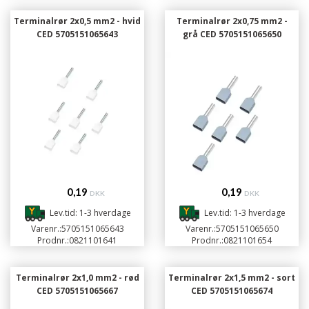
Terminalrør 2x0,5 mm2 - hvid
Terminalrør 2x0,75 mm2 -
CED 5705151065643
grå CED 5705151065650
0,19
0,19
DKK
DKK
Lev.tid: 1-3 hverdage
Lev.tid: 1-3 hverdage
Varenr.:
5705151065643
Varenr.:
5705151065650
Prodnr.:
0821101641
Prodnr.:
0821101654
Terminalrør 2x1,0 mm2 - rød
Terminalrør 2x1,5 mm2 - sort
CED 5705151065667
CED 5705151065674