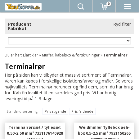
0
Producent
Ryd filter
Fabrikat
Du er her:
Elartikler
»
Muffer, kabelsko & forskruninger
»
Terminalrør
Terminalrør
Her på siden kan vi tilbyder et massivt sortiment af Terminalrør.
Varen kan købes i forskellige isolationsfarver og måler. Se vores
højkvalitets Terminalrør herunder og find dem, som du har brug
for. Køb fin kvalitet til en særdeles god pris. Vi har hurtig
leveringstid på 1-3 dage.
Standard sortering
Pris stigende
Pris faldende
Terminalrørsæt / tyllesæt
Weidmuller Tyllebox aeh-
0.50-2.50 mm² 7331176140928
box 0,5-2,5 mm² 7921150265