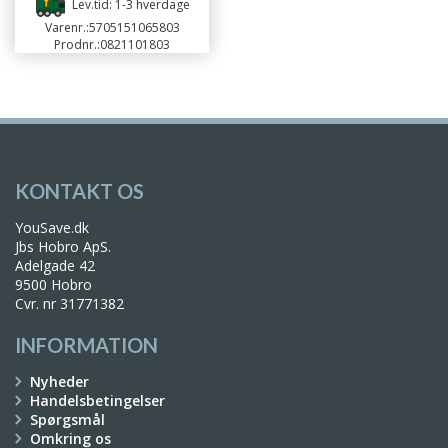
Lev.tid: 1-3 hverdage
Varenr.:
5705151065803
Prodnr.:
0821101803
KONTAKT OS
YouSave.dk
Jbs Hobro ApS.
Adelgade 42
9500 Hobro
Cvr. nr 31771382
INFORMATION
Nyheder
Handelsbetingelser
Spørgsmål
Omkring os