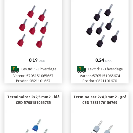
0,19
0,24
DKK
DKK
Lev.tid: 1-3 hverdage
Lev.tid: 1-3 hverdage
Varenr.:
5705151065667
Varenr.:
5705151065674
Prodnr.:
0821101667
Prodnr.:
0821101670
Terminalrør 2x2,5 mm2 - blå
Terminalrør 2x4,0 mm2 - grå
CED 5705151065735
CED 7331176156769