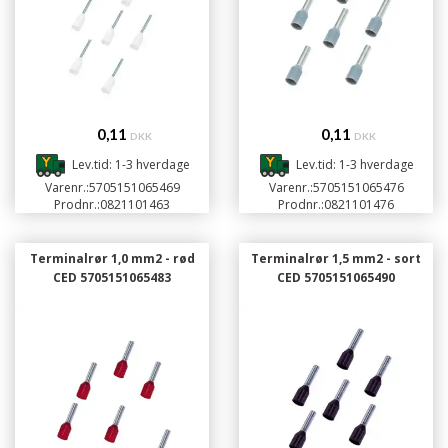
0,11
0,11
DKK
DKK
Lev.tid: 1-3 hverdage
Lev.tid: 1-3 hverdage
Varenr.:
5705151065469
Varenr.:
5705151065476
Prodnr.:
0821101463
Prodnr.:
0821101476
Terminalrør 1,0 mm2 - rød
Terminalrør 1,5 mm2 - sort
CED 5705151065483
CED 5705151065490