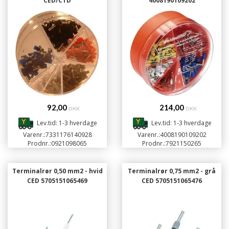
CED/CTD
4008190109202
92,00
214,00
DKK
DKK
Lev.tid: 1-3 hverdage
Lev.tid: 1-3 hverdage
Varenr.:
7331176140928
Varenr.:
4008190109202
Prodnr.:
0921098065
Prodnr.:
7921150265
Terminalrør 0,50 mm2 - hvid
Terminalrør 0,75 mm2 - grå
CED 5705151065469
CED 5705151065476