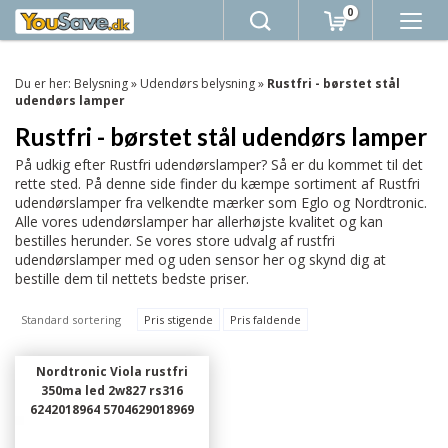
0
Du er her:
Belysning
»
Udendørs belysning
»
Rustfri - børstet stål
udendørs lamper
Rustfri - børstet stål udendørs lamper
På udkig efter Rustfri udendørslamper? Så er du kommet til det
rette sted. På denne side finder du kæmpe sortiment af Rustfri
udendørslamper fra velkendte mærker som Eglo og Nordtronic.
Alle vores udendørslamper har allerhøjste kvalitet og kan
bestilles herunder. Se vores store udvalg af rustfri
udendørslamper med og uden sensor her og skynd dig at
bestille dem til nettets bedste priser.
Standard sortering
Pris stigende
Pris faldende
Nordtronic Viola rustfri
350ma led 2w827 rs316
6242018964 5704629018969