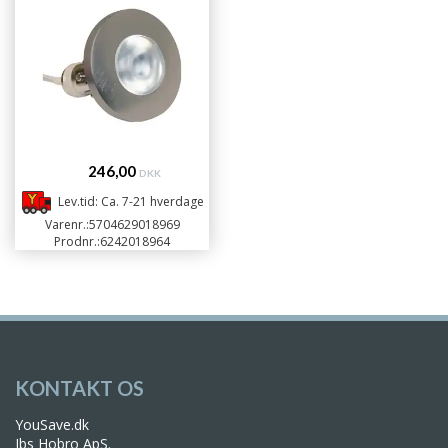
246,00
DKK
Lev.tid: Ca. 7-21 hverdage
Varenr.:
5704629018969
Prodnr.:
6242018964
Datablad
KONTAKT OS
YouSave.dk
Jbs Hobro ApS.