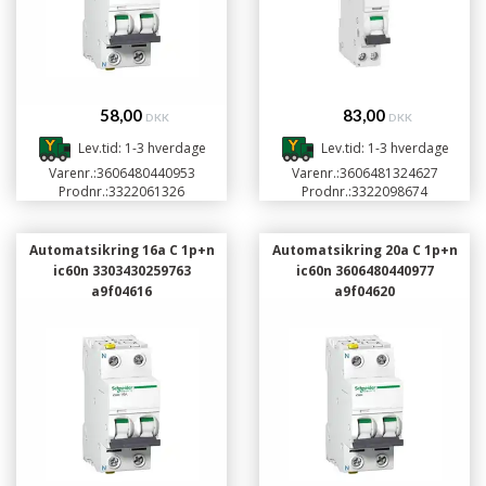
58,00
83,00
DKK
DKK
Lev.tid: 1-3 hverdage
Lev.tid: 1-3 hverdage
Varenr.:
3606480440953
Varenr.:
3606481324627
Prodnr.:
3322061326
Prodnr.:
3322098674
Automatsikring 16a C 1p+n
Automatsikring 20a C 1p+n
ic60n 3303430259763
ic60n 3606480440977
a9f04616
a9f04620