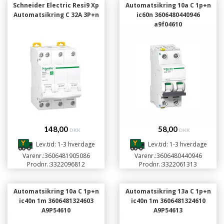
Schneider Electric Resi9 Xp
Automatsikring 10a C 1p+n
Automatsikring C 32A 3P+n
ic60n 3606480440946
a9f04610
148,00
58,00
DKK
DKK
Lev.tid: 1-3 hverdage
Lev.tid: 1-3 hverdage
Varenr.:
3606481905086
Varenr.:
3606480440946
Prodnr.:
3322096812
Prodnr.:
3322061313
Automatsikring 10a C 1p+n
Automatsikring 13a C 1p+n
ic40n 1m 3606481324603
ic40n 1m 3606481324610
A9P54610
A9P54613