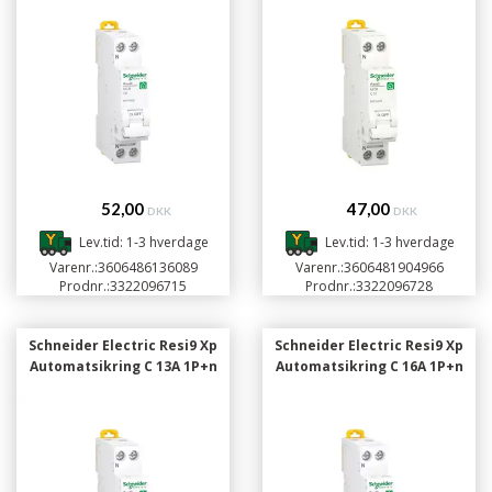
52,00
47,00
DKK
DKK
Lev.tid: 1-3 hverdage
Lev.tid: 1-3 hverdage
Varenr.:
3606486136089
Varenr.:
3606481904966
Prodnr.:
3322096715
Prodnr.:
3322096728
Schneider Electric Resi9 Xp
Schneider Electric Resi9 Xp
Automatsikring C 13A 1P+n
Automatsikring C 16A 1P+n