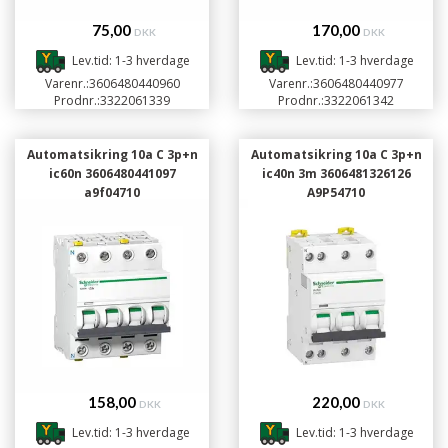
75,00
170,00
DKK
DKK
Lev.tid: 1-3 hverdage
Lev.tid: 1-3 hverdage
Varenr.:
3606480440960
Varenr.:
3606480440977
Prodnr.:
3322061339
Prodnr.:
3322061342
Automatsikring 10a C 3p+n
Automatsikring 10a C 3p+n
ic60n 3606480441097
ic40n 3m 3606481326126
a9f04710
A9P54710
158,00
220,00
DKK
DKK
Lev.tid: 1-3 hverdage
Lev.tid: 1-3 hverdage