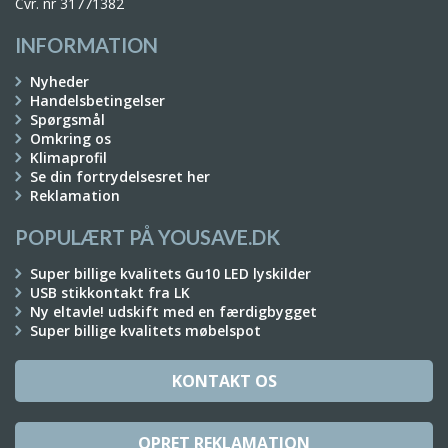
Cvr. nr 31771382
INFORMATION
Nyheder
Handelsbetingelser
Spørgsmål
Omkring os
Klimaprofil
Se din fortrydelsesret her
Reklamation
POPULÆRT PÅ YOUSAVE.DK
Super billige kvalitets Gu10 LED lyskilder
USB stikkontakt fra LK
Ny eltavle! udskift med en færdigbygget
Super billige kvalitets møbelspot
KONTAKT OS
OPRET REKLAMATION