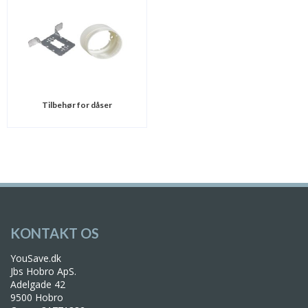
Tilbehør for dåser
KONTAKT OS
YouSave.dk
Jbs Hobro ApS.
Adelgade 42
9500 Hobro