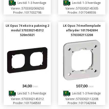
Lev.tid: 1-3 hverdage
Lev.tid: 1-3 hverdage
Varenr.:
5703302069250
Varenr.:
5703302145305
Prodnr.:
1017032798
Prodnr.:
1017049558
LK Opus 74 ekstra pakning 2
LK Opus 74 mellemplade
modul 5703302145312
afbryder 1017042694
520m5021
5703302112208
34,00
107,00
DKK
DKK
Lev.tid: 1-3 hverdage
Lev.tid: 1-3 hverdage
Varenr.:
5703302145312
Varenr.:
5703302112208
Prodnr.:
1017049561
Prodnr.:
1017042694