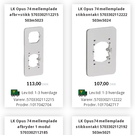
LK Opus 74 mellemplade
LK Opus 74 mellemplade
afbr+stikk 5703302112215
stikkontakt 5703302112222
503m5023
503m5024
113,00
107,00
DKK
DKK
Lev.tid: 1-3 hverdage
Lev.tid: 1-3 hverdage
Varenr.:
5703302112215
Varenr.:
5703302112222
Prodnr.:
1017042704
Prodnr.:
1017042717
LK Opus 74 mellemplade
LK Opus74 mellemplade
afbryder 1 modul
stikkontakt 5703302112192
5703302112185
503m5021