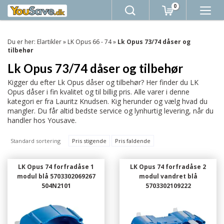
0
Du er her:
Elartikler
»
LK Opus 66 - 74
»
Lk Opus 73/74 dåser og
tilbehør
Lk Opus 73/74 dåser og tilbehør
Kigger du efter Lk Opus dåser og tilbehør? Her finder du LK
Opus dåser i fin kvalitet og til billig pris. Alle varer i denne
kategori er fra Lauritz Knudsen. Kig herunder og vælg hvad du
mangler. Du får altid bedste service og lynhurtig levering, når du
handler hos Yousave.
Standard sortering
Pris stigende
Pris faldende
LK Opus 74 forfradåse 1
LK Opus 74 forfradåse 2
modul blå 5703302069267
modul vandret blå
504N2101
5703302109222