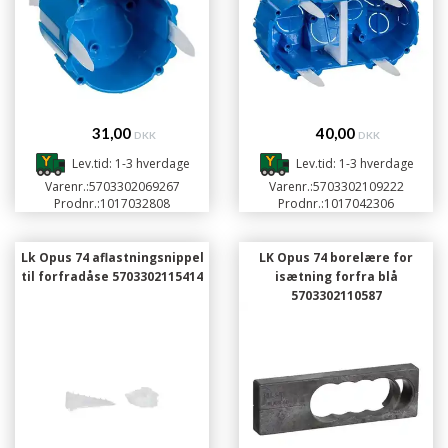
31,00
40,00
DKK
DKK
Lev.tid: 1-3 hverdage
Lev.tid: 1-3 hverdage
Varenr.:
5703302069267
Varenr.:
5703302109222
Prodnr.:
1017032808
Prodnr.:
1017042306
Lk Opus 74 aflastningsnippel
LK Opus 74 borelære for
til forfradåse 5703302115414
isætning forfra blå
5703302110587