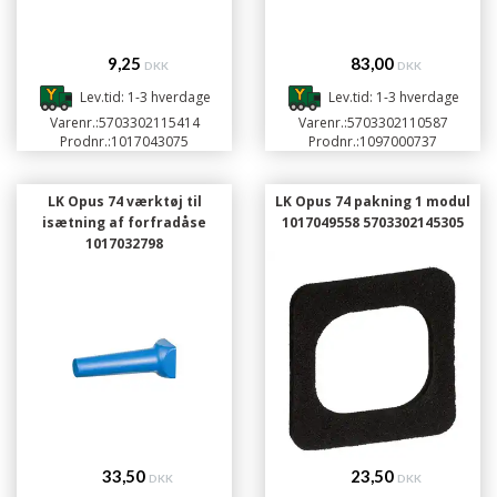
9,25
83,00
DKK
DKK
Lev.tid: 1-3 hverdage
Lev.tid: 1-3 hverdage
Varenr.:
5703302115414
Varenr.:
5703302110587
Prodnr.:
1017043075
Prodnr.:
1097000737
LK Opus 74 værktøj til
LK Opus 74 pakning 1 modul
isætning af forfradåse
1017049558 5703302145305
1017032798
33,50
23,50
DKK
DKK