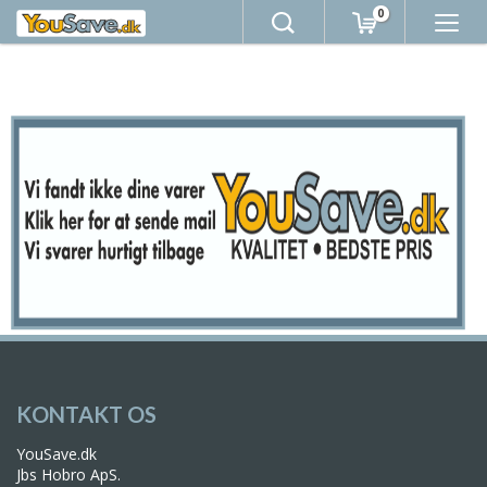
0
KONTAKT OS
YouSave.dk
Jbs Hobro ApS.