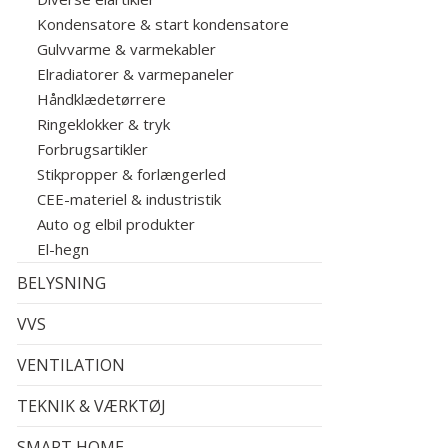
Kondensatore & start kondensatore
Gulvvarme & varmekabler
Elradiatorer & varmepaneler
Håndklædetørrere
Ringeklokker & tryk
Forbrugsartikler
Stikpropper & forlængerled
CEE-materiel & industristik
Auto og elbil produkter
El-hegn
BELYSNING
VVS
VENTILATION
TEKNIK & VÆRKTØJ
SMART HOME