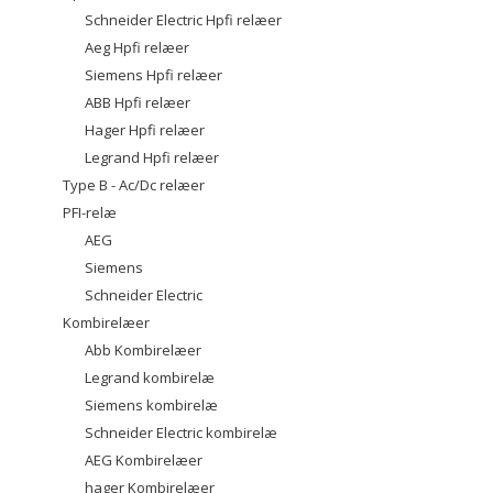
Schneider Electric Hpfi relæer
Aeg Hpfi relæer
Siemens Hpfi relæer
ABB Hpfi relæer
Hager Hpfi relæer
Legrand Hpfi relæer
Type B - Ac/Dc relæer
PFI-relæ
AEG
Siemens
Schneider Electric
Kombirelæer
Abb Kombirelæer
Legrand kombirelæ
Siemens kombirelæ
Schneider Electric kombirelæ
AEG Kombirelæer
hager Kombirelæer