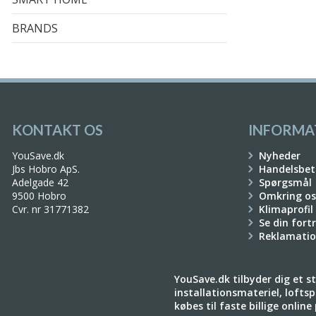
BRANDS
KONTAKT OS
INFORMA
YouSave.dk
Nyheder
Jbs Hobro ApS.
Handelsbet
Adelgade 42
Spørgsmål
9500 Hobro
Omkring os
Cvr. nr 31771382
Klimaprofil
Se din fort
Reklamati
YouSave.dk tilbyder dig et sto
installationsmateriel, loftspo
købes til faste billige onlin