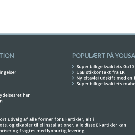
TION
POPULÆRT PÅ YOUSA
Super billige kvalitets Gu10
ingelser
USB stikkontakt fra LK
Ny eltavle! udskift med en
Super billige kvalitets møb
rydelsesret her
on
rt udvalg af alle former for El-artikler, alt i
ts, og elkabler til el installationer, alle disse El-artikler kan
e priser og fragtes med lynhurtig levering.