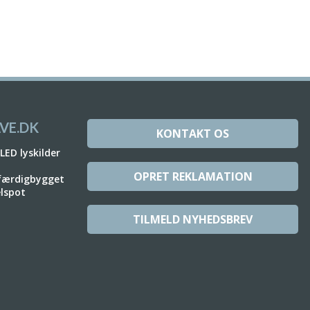
VE.DK
KONTAKT OS
 LED lyskilder
OPRET REKLAMATION
 færdigbygget
elspot
TILMELD NYHEDSBREV