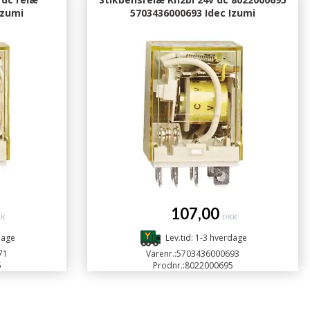
Izumi
5703436000693 Idec Izumi
107,00
KK
DKK
dage
Lev.tid: 1-3 hverdage
71
Varenr.:
5703436000693
5
Prodnr.:
8022000695