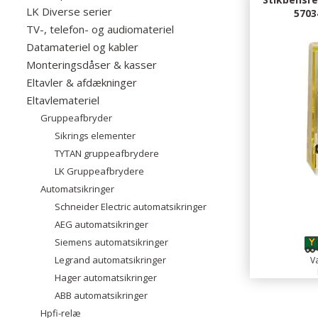
LK Diverse serier
5703
TV-, telefon- og audiomateriel
Datamateriel og kabler
Monteringsdåser & kasser
Eltavler & afdækninger
Eltavlemateriel
Gruppeafbryder
Sikrings elementer
TYTAN gruppeafbrydere
LK Gruppeafbrydere
Automatsikringer
Schneider Electric automatsikringer
AEG automatsikringer
Siemens automatsikringer
Legrand automatsikringer
Va
Hager automatsikringer
ABB automatsikringer
Hpfi-relæ