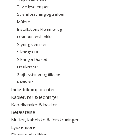
Tavle lysdæmper
Strømforsyning og trafoer
Målere
Installations klemmer og
Distributionsblokke
Styring klemmer
Sikringer D0
Sikringer Diazed
Finsikringer
Sløjfeskinner og tilbehør
Resi9 XP
Industrikomponenter
Kabler, rør & ledninger
Kabelkanaler & bakker
Befæstelse
Muffer, kabelsko & forskruninger
Lyssensorer
Diverse elartikler