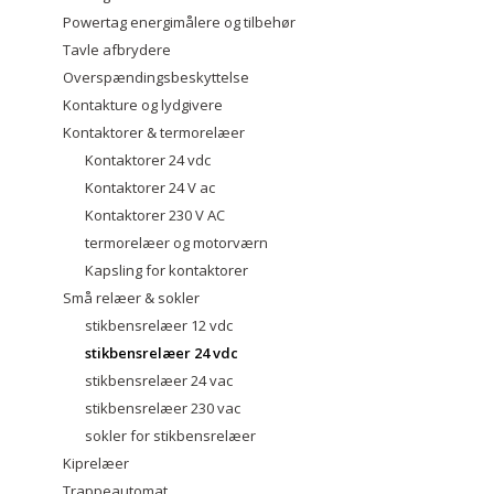
Powertag energimålere og tilbehør
Tavle afbrydere
Overspændingsbeskyttelse
Kontakture og lydgivere
Kontaktorer & termorelæer
Kontaktorer 24 vdc
Kontaktorer 24 V ac
Kontaktorer 230 V AC
termorelæer og motorværn
Kapsling for kontaktorer
Små relæer & sokler
stikbensrelæer 12 vdc
stikbensrelæer 24 vdc
stikbensrelæer 24 vac
stikbensrelæer 230 vac
sokler for stikbensrelæer
Kiprelæer
Trappeautomat