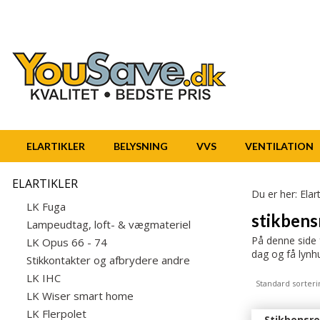
ELARTIKLER
BELYSNING
VVS
VENTILATION
ELARTIKLER
Du er her:
Elart
LK Fuga
stikbens
Lampeudtag, loft- & vægmateriel
På denne side f
LK Opus 66 - 74
dag og få lynhu
Stikkontakter og afbrydere andre
LK IHC
Standard sorteri
LK Wiser smart home
LK Flerpolet
Stikbensre