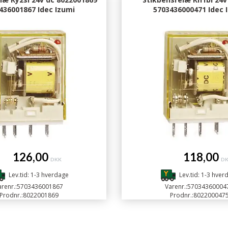
436001867 Idec Izumi
5703436000471 Idec 
126,00
118,00
DKK
D
Lev.tid: 1-3 hverdage
Lev.tid: 1-3 hver
renr.:
5703436001867
Varenr.:
57034360004
Prodnr.:
8022001869
Prodnr.:
802200047