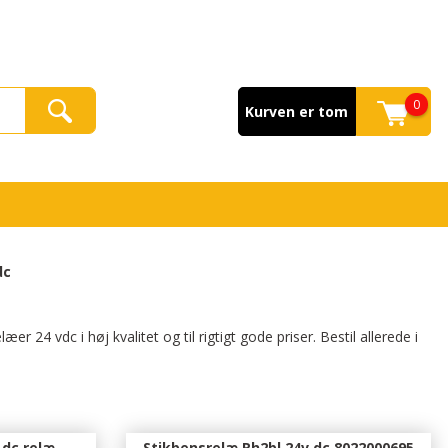
0
Kurven er tom
dc
 24 vdc i høj kvalitet og til rigtigt gode priser. Bestil allerede i
 dc relæ
Stikbensrelæ Rh2bl 24v dc 8022000695