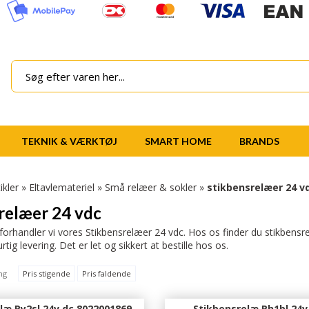
TEKNIK & VÆRKTØJ
SMART HOME
BRANDS
ikler
»
Eltavlemateriel
»
Små relæer & sokler
»
stikbensrelæer 24 v
relæer 24 vdc
orhandler vi vores Stikbensrelæer 24 vdc. Hos os finder du stikbensrelæer
rtig levering. Det er let og sikkert at bestille hos os.
ng
Pris stigende
Pris faldende
læ Ry2sl 24v dc 8022001869
Stikbensrelæ Rh1bl 24v