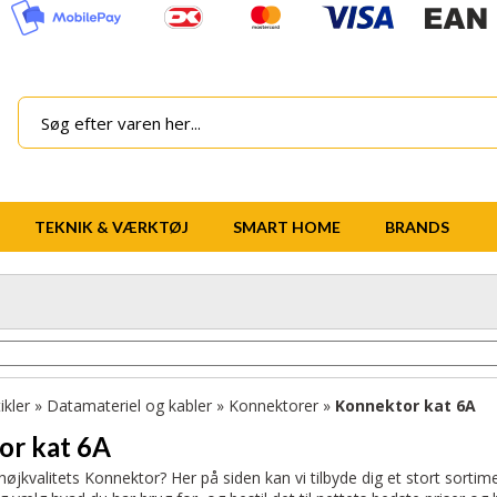
TEKNIK & VÆRKTØJ
SMART HOME
BRANDS
ikler
»
Datamateriel og kabler
»
Konnektorer
»
Konnektor kat 6A
or kat 6A
højkvalitets Konnektor? Her på siden kan vi tilbyde dig et stort sorti