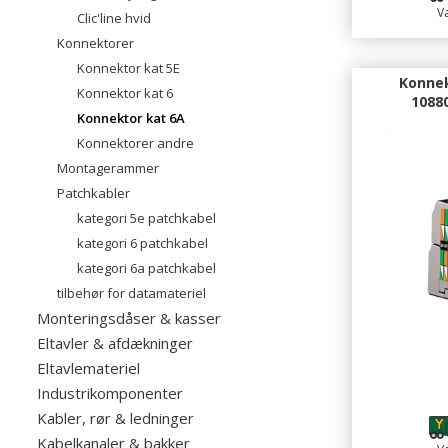
Va
Clic'line hvid
Konnektorer
Konnektor kat 5E
Konnek
Konnektor kat 6
1088
Konnektor kat 6A
Konnektorer andre
Montagerammer
Patchkabler
kategori 5e patchkabel
kategori 6 patchkabel
kategori 6a patchkabel
tilbehør for datamateriel
Monteringsdåser & kasser
Eltavler & afdækninger
Eltavlemateriel
Industrikomponenter
Kabler, rør & ledninger
Kabelkanaler & bakker