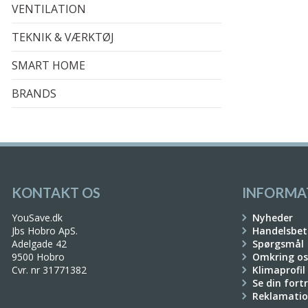
VENTILATION
TEKNIK & VÆRKTØJ
SMART HOME
BRANDS
KONTAKT OS
INFORMA
YouSave.dk
Nyheder
Jbs Hobro ApS.
Handelsbet
Adelgade 42
Spørgsmål
9500 Hobro
Omkring os
Cvr. nr 31771382
Klimaprofil
Se din fort
Reklamati