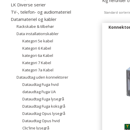
Kig herunder og
LK Diverse serier
TV-, telefon- og audiomateriel
Standard sorteri
Datamateriel og kabler
Rackskabe & tilbehør
Konnektor
Data installationskabler
Kategori 5e kabel
Kategori 6 Kabel
kategori 6a Kabel
Kategori 7 Kabel
Kategori 7a Kabel
Dataudtag uden konnektorer
Dataudtag Fuga hvid
dataudtag Fuga UA
Dataudtag Fuga lysegrå
Dataudtag Fuga koksgrå
Dataudtag Opus lysegrå
Dataudtag Opus hvid
Clic'line lysegrå