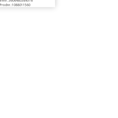
renr.:
3606480384516
Prodnr.:
1088011560