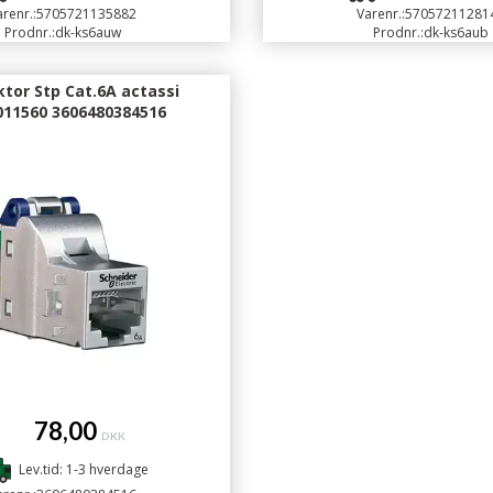
renr.:
5705721135882
Varenr.:
57057211281
Prodnr.:
dk-ks6auw
Prodnr.:
dk-ks6aub
tor Stp Cat.6A actassi
011560 3606480384516
78,00
DKK
Lev.tid: 1-3 hverdage