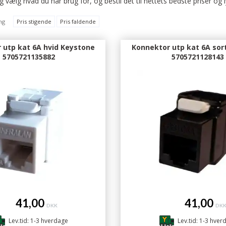
 vælg hvad du har brug for, og bestil det til nettets bedste priser og l
ng
Pris stigende
Pris faldende
 utp kat 6A hvid Keystone
Konnektor utp kat 6A sor
5705721135882
5705721128143
41,00
41,00
DKK
DK
Lev.tid: 1-3 hverdage
Lev.tid: 1-3 hver