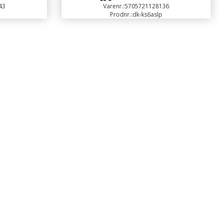
43
Varenr.:
5705721128136
Prodnr.:
dk-ks6aslp