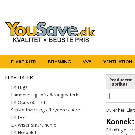
ELARTIKLER
BELYSNING
VVS
VENTILATION
ELARTIKLER
Producent
Fabrikat
LK Fuga
Lampeudtag, loft- & vægmateriel
LK Opus 66 - 74
Stikkontakter og afbrydere andre
Du er her:
Elart
LK IHC
Konnekt
LK Wiser smart home
På udkig efter 
LK Flerpolet