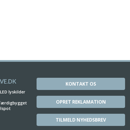
VE.DK
KONTAKT OS
 LED lyskilder
OPRET REKLAMATION
 færdigbygget
elspot
TILMELD NYHEDSBREV