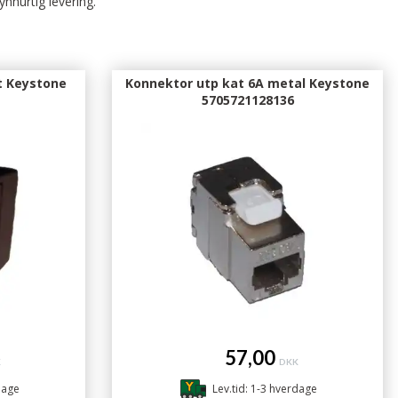
ynhurtig levering.
t Keystone
Konnektor utp kat 6A metal Keystone
5705721128136
57,00
K
DKK
dage
Lev.tid: 1-3 hverdage