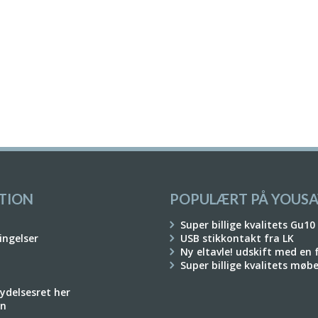
TION
POPULÆRT PÅ YOUSA
Super billige kvalitets Gu10
ingelser
USB stikkontakt fra LK
Ny eltavle! udskift med en
Super billige kvalitets møb
rydelsesret her
on