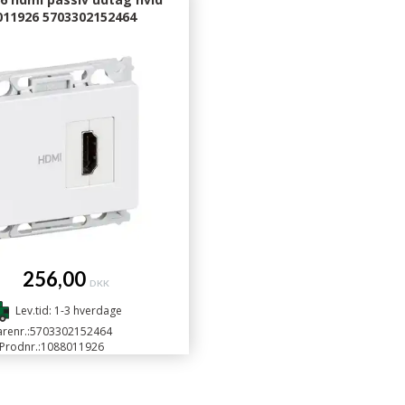
011926 5703302152464
256,00
DKK
Lev.tid: 1-3 hverdage
renr.:
5703302152464
Prodnr.:
1088011926