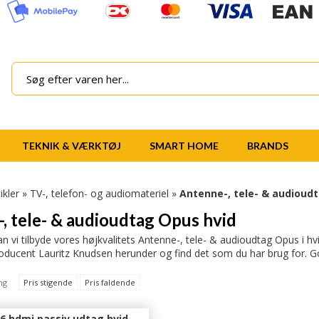
TEKNIK & VÆRKTØJ
SMART HOME
BRANDS
ikler
»
TV-, telefon- og audiomateriel
»
Antenne-, tele- & audioud
, tele- & audioudtag Opus hvid
an vi tilbyde vores højkvalitets Antenne-, tele- & audioudtag Opus i h
roducent Lauritz Knudsen herunder og find det som du har brug for. God
ng
Pris stigende
Pris faldende
6 hdmi passiv udtag hvid