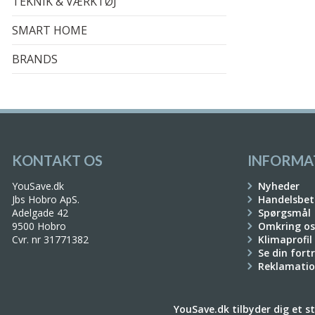
TEKNIK & VÆRKTØJ
SMART HOME
BRANDS
KONTAKT OS
INFORMA
YouSave.dk
Nyheder
Jbs Hobro ApS.
Handelsbet
Adelgade 42
Spørgsmål
9500 Hobro
Omkring os
Cvr. nr 31771382
Klimaprofil
Se din fort
Reklamati
YouSave.dk tilbyder dig et sto