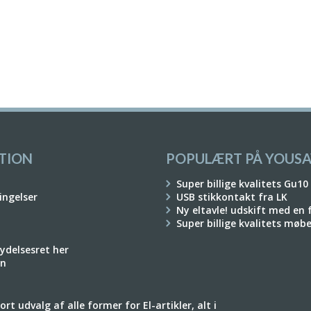
TION
POPULÆRT PÅ YOUSA
Super billige kvalitets Gu10
ingelser
USB stikkontakt fra LK
Ny eltavle! udskift med en
Super billige kvalitets møb
rydelsesret her
on
rt udvalg af alle former for El-artikler, alt i