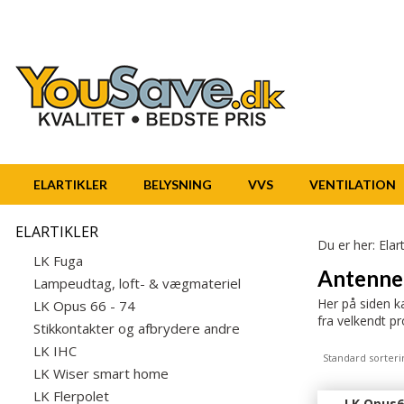
ELARTIKLER
BELYSNING
VVS
VENTILATION
ELARTIKLER
Du er her:
Elart
LK Fuga
Antenne-
Lampeudtag, loft- & vægmateriel
Her på siden k
LK Opus 66 - 74
fra velkendt p
Stikkontakter og afbrydere andre
LK IHC
Standard sorteri
LK Wiser smart home
LK Flerpolet
LK Opus6