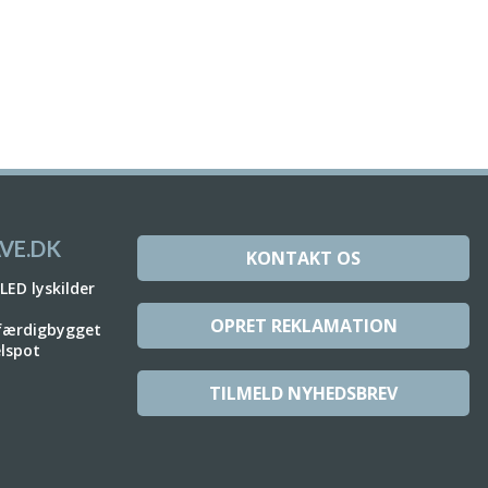
VE.DK
KONTAKT OS
 LED lyskilder
OPRET REKLAMATION
 færdigbygget
elspot
TILMELD NYHEDSBREV