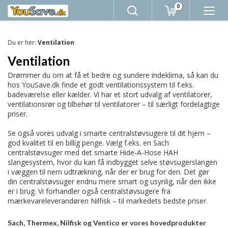
0
Du er her:
Ventilation
Ventilation
Drømmer du om at få et bedre og sundere indeklima, så kan du
hos YouSave.dk finde et godt ventilationssystem til f.eks.
badeværelse eller kælder. Vi har et stort udvalg af ventilatorer,
ventilationsrør og tilbehør til ventilatorer – til særligt fordelagtige
priser.
Se også vores udvalg i smarte centralstøvsugere til dit hjem –
god kvalitet til en billig penge. Vælg f.eks. en Sach
centralstøvsuger med det smarte Hide-A-Hose HAH
slangesystem, hvor du kan få indbygget selve støvsugerslangen
i væggen til nem udtrækning, når der er brug for den. Det gør
din centralstøvsuger endnu mere smart og usynlig, når den ikke
er i brug. Vi forhandler også centralstøvsugere fra
mærkevareleverandøren Nilfisk – til markedets bedste priser.
Sach, Thermex, Nilfisk og Ventico er vores hovedprodukter